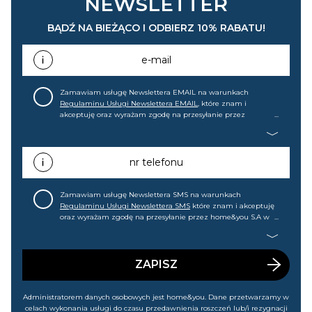
NEWSLETTER
BĄDŹ NA BIEŻĄCO I ODBIERZ 10% RABATU!
e-mail
Zamawiam usługę Newslettera EMAIL na warunkach
Regulaminu Usługi Newslettera EMAIL
, które znam i
akceptuję oraz wyrażam zgodę na przesyłanie przez
home&you S.A w Gdańsku (KRS: 0000015349) na mój adres e-
mail informacji handlowej (m.in. o nowościach, ofertach,
promocjach, wyprzedażach). Wiem, że mogę tę zgodę w
każdej chwili cofnąć.
nr telefonu
Zamawiam usługę Newslettera SMS na warunkach
Regulaminu Usługi Newslettera SMS
które znam i akceptuję
oraz wyrażam zgodę na przesyłanie przez home&you S.A w
Gdańsku (KRS: 0000015349) na mój nr telefonu informacji
handlowej (m.in. o nowościach, ofertach, promocjach,
wyprzedażach). Wiem, że mogę tę zgodę w każdej chwili
cofnąć.
ZAPISZ
Administratorem danych osobowych jest home&you. Dane przetwarzamy w
celach wykonania usługi do czasu przedawnienia roszczeń lub/i rezygnacji