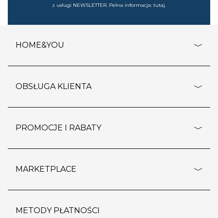
z usługi NEWSLETTER. Pełna informacja:
tutaj
.
HOME&YOU
adresy sklepów
o firmie
OBSŁUGA KLIENTA
rozporządzenie RODO
pomoc - najczęstsze pytania
ustawienia cookies
dostawy i płatność
PROMOCJE I RABATY
polityka prywatności
polityka zwrotu towaru
kontakt
strefa okazji
reklamacje
blog
outlet
MARKETPLACE
wypis z subskrypcji
jakość i bezpieczeństwo
karta klienta
regulamin sklepu
o marketplace
karta podarunkowa
pozostałe regulaminy
strefa marek
METODY PŁATNOŚCI
regulaminy promocji