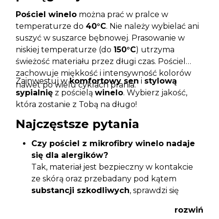
Pościel winelo
można prać w pralce w
temperaturze do
40°C
. Nie należy wybielać ani
suszyć w suszarce bębnowej. Prasowanie w
niskiej temperaturze (do
150°C
) utrzyma
świeżość materiału przez długi czas. Pościel
zachowuje miękkość i intensywność kolorów
Zainwestuj w
komfortowy sen
i
stylową
nawet po wielu cyklach prania.
sypialnię
z pościelą
winelo
. Wybierz jakość,
która zostanie z Tobą na długo!
Najczęstsze pytania
Czy pościel z mikrofibry winelo nadaje
się dla alergików?
Tak, materiał jest bezpieczny w kontakcie
ze skórą oraz przebadany pod kątem
substancji szkodliwych
, sprawdzi się
również dla osób o
wrażliwej skórze
.
rozwiń
Czy pościel wymaga prasowania?