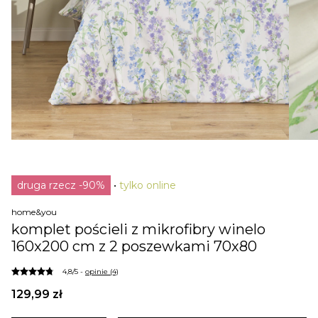
druga rzecz -90%
tylko online
home&you
komplet pościeli z mikrofibry winelo
160x200 cm z 2 poszewkami 70x80
4,8/5 -
opinie (4)
129,99 zł