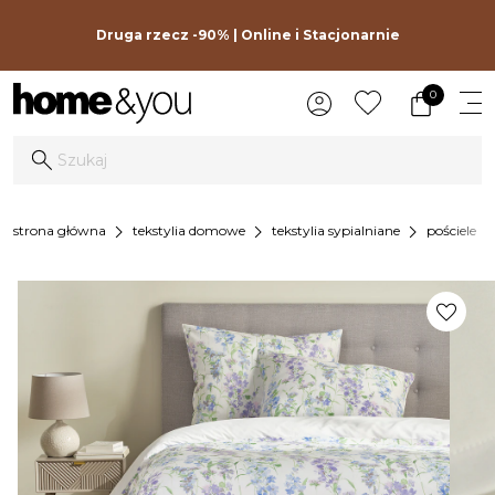
Druga rzecz -90% | Online i Stacjonarnie
0
chevron_right
chevron_right
chevron_right
chevron_r
strona główna
tekstylia domowe
tekstylia sypialniane
pościele
favorite