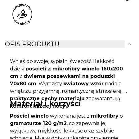
expand_more
OPIS PRODUKTU
Wnieś do swojej sypialni świeżość i lekkość
dzięki
pościeli z mikrofibry winelo 160x200
cm
z
dwiema poszewkami na poduszki
70x80 cm
. Wyrazisty
kwiatowy wzór
nadaje
wnętrzu przyjemną, romantyczną atmosferę, a
praktyczne cechy materiału
zagwarantują
Materiał i korzyści
komfort każdej nocy
.
Pościel winelo
wykonana jest z
mikrofibry
o
gramaturze 120 g/m2
, co zapewnia jej
wyjątkową miękkość, lekkość oraz szybkie
schnięcie. Miła w dotyku tkanina przyjemnie