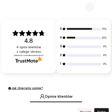
5
75%
4
25%
4.8
3
0%
4
opinii klientów
z całego okresu
2
0%
zebranych i zweryfikowanych przez
1
0%
Jak zbieramy opinie?
Opinie klientów
Wyczyść
Szukaj