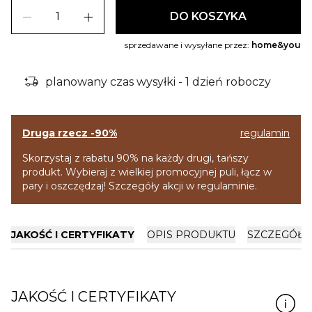
remove
add
DO KOSZYKA
sprzedawane i wysyłane przez:
home&you
delivery_truck_bolt
planowany czas wysyłki - 1 dzień roboczy
Druga rzecz -90%
regulamin
Skorzystaj z rabatu 90% na każdy drugi, tańszy
produkt. Wybieraj z wielkiej promocyjnej puli, łącz w
pary i oszczędzaj! Szczegóły akcji w regulaminie.
JAKOŚĆ I CERTYFIKATY
OPIS PRODUKTU
SZCZEGÓŁY
JAKOŚĆ I CERTYFIKATY