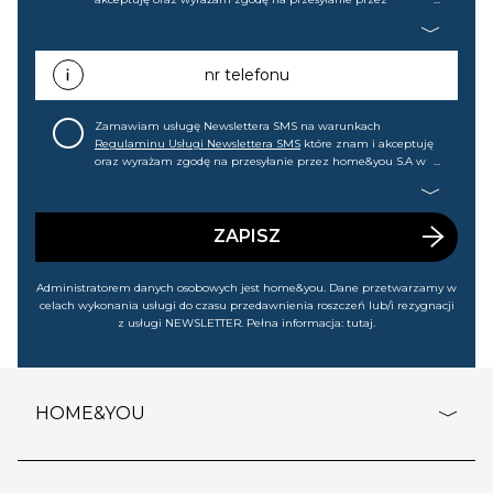
home&you S.A w Gdańsku (KRS: 0000015349) na mój adres e-
mail informacji handlowej (m.in. o nowościach, ofertach,
promocjach, wyprzedażach). Wiem, że mogę tę zgodę w
każdej chwili cofnąć.
nr telefonu
Zamawiam usługę Newslettera SMS na warunkach
Regulaminu Usługi Newslettera SMS
które znam i akceptuję
oraz wyrażam zgodę na przesyłanie przez home&you S.A w
Gdańsku (KRS: 0000015349) na mój nr telefonu informacji
handlowej (m.in. o nowościach, ofertach, promocjach,
wyprzedażach). Wiem, że mogę tę zgodę w każdej chwili
cofnąć.
ZAPISZ
Administratorem danych osobowych jest home&you. Dane przetwarzamy w
celach wykonania usługi do czasu przedawnienia roszczeń lub/i rezygnacji
z usługi NEWSLETTER. Pełna informacja:
tutaj
.
HOME&YOU
adresy sklepów