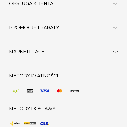
o firmie
OBSŁUGA KLIENTA
rozporządzenie RODO
pomoc - najczęstsze pytania
ustawienia cookies
dostawy i płatność
PROMOCJE I RABATY
polityka prywatności
polityka zwrotu towaru
kontakt
strefa okazji
reklamacje
blog
outlet
MARKETPLACE
wypis z subskrypcji
jakość i bezpieczeństwo
karta klienta
regulamin sklepu
o marketplace
karta podarunkowa
pozostałe regulaminy
strefa marek
METODY PŁATNOŚCI
regulaminy promocji
produkty
pomoc dla sprzedawców
METODY DOSTAWY