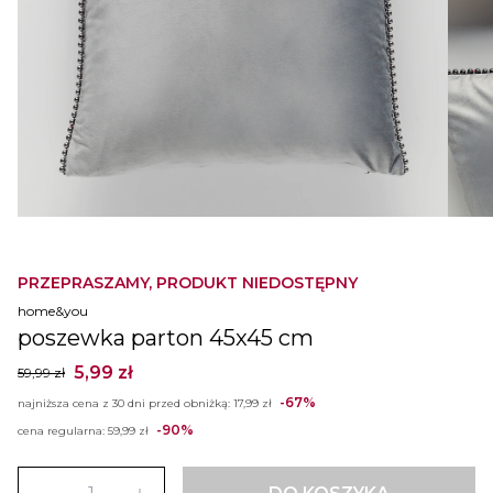
PRZEPRASZAMY, PRODUKT NIEDOSTĘPNY
home&you
poszewka parton 45x45 cm
5,99 zł
59,99 zł
-67%
najniższa cena z 30 dni przed obniżką:
17,99 zł
-90%
cena regularna:
59,99 zł