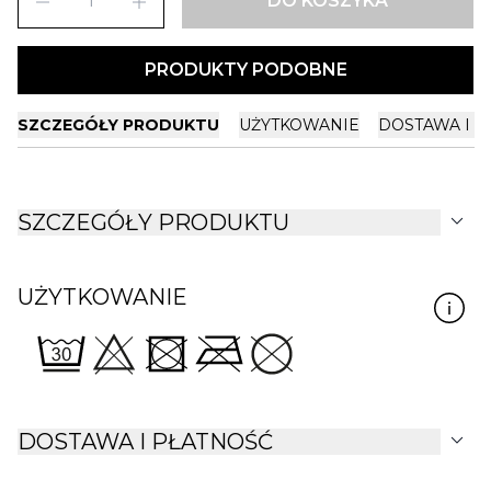
remove
add
DO KOSZYKA
PRODUKTY PODOBNE
SZCZEGÓŁY PRODUKTU
UŻYTKOWANIE
DOSTAWA I P
expand_more
SZCZEGÓŁY PRODUKTU
UŻYTKOWANIE
expand_more
DOSTAWA I PŁATNOŚĆ