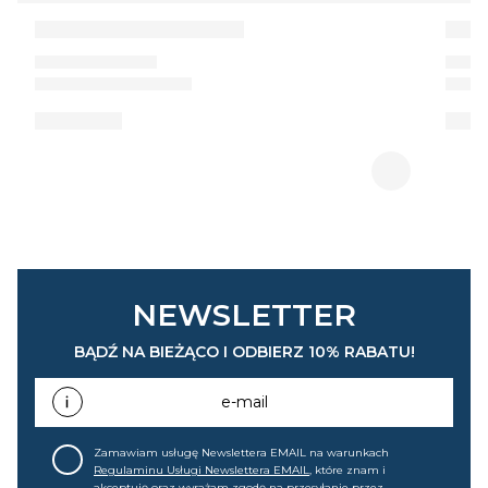
NEWSLETTER
BĄDŹ NA BIEŻĄCO I ODBIERZ 10% RABATU!
e-mail
Zamawiam usługę Newslettera EMAIL na warunkach
Regulaminu Usługi Newslettera EMAIL
, które znam i
akceptuję oraz wyrażam zgodę na przesyłanie przez