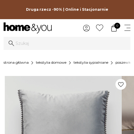
Druga rzecz -90% | Online i Stacjonarnie
0
chevron_right
chevron_right
chevron_right
strona główna
tekstylia domowe
tekstylia sypialniane
poszewki i
favorite