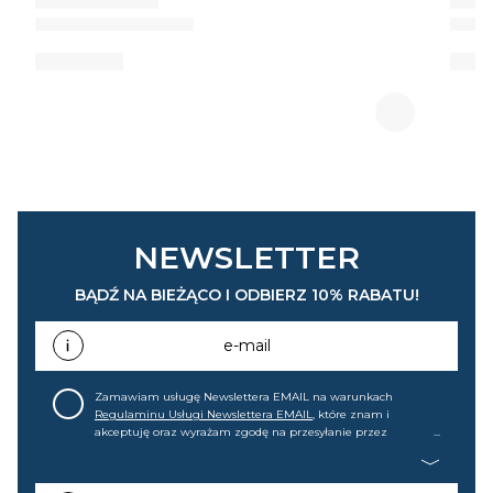
NEWSLETTER
BĄDŹ NA BIEŻĄCO I ODBIERZ 10% RABATU!
e-mail
Zamawiam usługę Newslettera EMAIL na warunkach
Regulaminu Usługi Newslettera EMAIL
, które znam i
akceptuję oraz wyrażam zgodę na przesyłanie przez
home&you S.A w Gdańsku (KRS: 0000015349) na mój adres e-
mail informacji handlowej (m.in. o nowościach, ofertach,
promocjach, wyprzedażach). Wiem, że mogę tę zgodę w