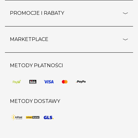
pomoc - najczęstsze pytania
ustawienia cookies
dostawy i płatność
PROMOCJE I RABATY
polityka prywatności
polityka zwrotu towaru
kontakt
strefa okazji
reklamacje
blog
outlet
MARKETPLACE
wypis z subskrypcji
jakość i bezpieczeństwo
karta klienta
regulamin sklepu
o marketplace
karta podarunkowa
pozostałe regulaminy
strefa marek
METODY PŁATNOŚCI
regulaminy promocji
produkty
pomoc dla sprzedawców
METODY DOSTAWY
DO KOSZYKA