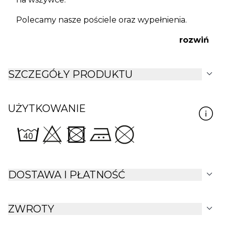
Polecamy nasze
pościele
oraz
wypełnienia
.
rozwiń
expand_more
SZCZEGÓŁY PRODUKTU
UŻYTKOWANIE
expand_more
DOSTAWA I PŁATNOŚĆ
expand_more
ZWROTY