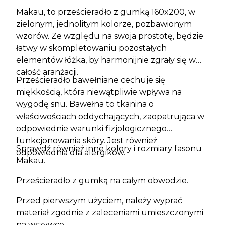
Makau, to prześcieradło z gumką 160x200, w
zielonym, jednolitym kolorze, pozbawionym
wzorów. Ze względu na swoja prostotę, będzie
łatwy w skompletowaniu pozostałych
elementów łóżka, by harmonijnie zgrały się w
całość aranżacji.
Prześcieradło bawełniane cechuje się
miękkością, która niewątpliwie wpływa na
wygodę snu. Bawełna to tkanina o
właściwościach oddychających, zaopatrująca w
odpowiednie warunki fizjologicznego
funkcjonowania skóry. Jest również
Sprawdź również
inne kolory i rozmiary fasonu
odpowiednia dla alergików.
Makau
.
Prześcieradło z gumką na całym obwodzie.
Przed pierwszym użyciem, należy wyprać
materiał zgodnie z zaleceniami umieszczonymi
na wszywce.