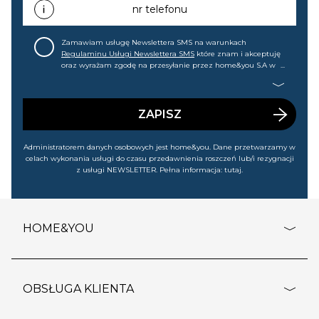
każdej chwili cofnąć.
nr telefonu
Zamawiam usługę Newslettera SMS na warunkach
Regulaminu Usługi Newslettera SMS
które znam i akceptuję
oraz wyrażam zgodę na przesyłanie przez home&you S.A w
Gdańsku (KRS: 0000015349) na mój nr telefonu informacji
handlowej (m.in. o nowościach, ofertach, promocjach,
wyprzedażach). Wiem, że mogę tę zgodę w każdej chwili
cofnąć.
ZAPISZ
Administratorem danych osobowych jest home&you. Dane przetwarzamy w
celach wykonania usługi do czasu przedawnienia roszczeń lub/i rezygnacji
z usługi NEWSLETTER. Pełna informacja:
tutaj
.
HOME&YOU
adresy sklepów
o firmie
OBSŁUGA KLIENTA
rozporządzenie RODO