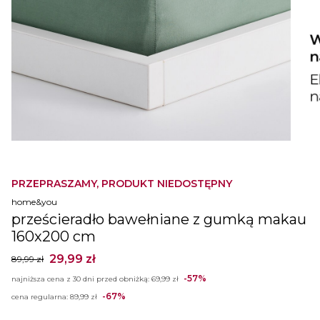
PRZEPRASZAMY, PRODUKT NIEDOSTĘPNY
home&you
prześcieradło bawełniane z gumką makau
160x200 cm
29,99 zł
89,99 zł
-57%
najniższa cena z 30 dni przed obniżką:
69,99 zł
-67%
cena regularna:
89,99 zł