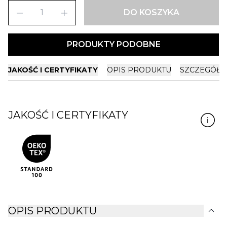
remove
add
DO KOSZYKA
PRODUKTY PODOBNE
JAKOŚĆ I CERTYFIKATY
OPIS PRODUKTU
SZCZEGÓŁY
JAKOŚĆ I CERTYFIKATY
expand_more
OPIS PRODUKTU