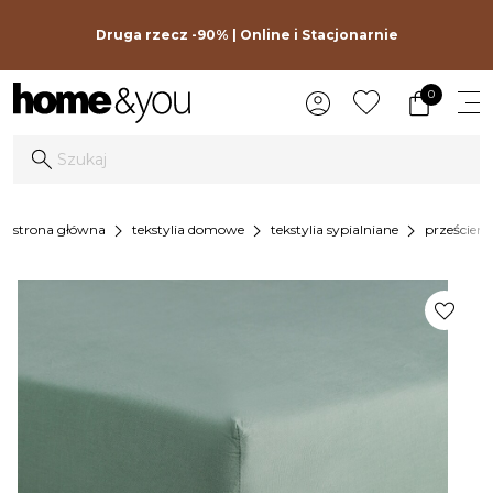
Druga rzecz -90% | Online i Stacjonarnie
0
chevron_right
chevron_right
chevron_right
strona główna
tekstylia domowe
tekstylia sypialniane
prześciera
favorite