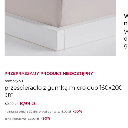
PRZEPRASZAMY, PRODUKT NIEDOSTĘPNY
home&you
prześcieradło z gumką micro duo 160x200
cm
8,99 zł
89,99 zł
-50%
najniższa cena z 30 dni przed obniżką:
18,00 zł
-90%
cena regularna:
89,99 zł