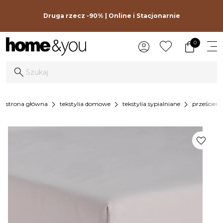
Druga rzecz -90% | Online i Stacjonarnie
0
chevron_right
chevron_right
chevron_right
strona główna
tekstylia domowe
tekstylia sypialniane
prześciera
favorite