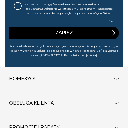
Zamawiam usługę Newslettera SMS na warunkach
Regulaminu Usługi Newslettera SMS
które znam i akceptuję
oraz wyrażam zgodę na przesyłanie przez home&you S.A w
Gdańsku (KRS: 0000015349) na mój nr telefonu informacji
handlowej (m.in. o nowościach, ofertach, promocjach,
wyprzedażach). Wiem, że mogę tę zgodę w każdej chwili
cofnąć.
ZAPISZ
Administratorem danych osobowych jest home&you. Dane przetwarzamy w
celach wykonania usługi do czasu przedawnienia roszczeń lub/i rezygnacji
z usługi NEWSLETTER. Pełna informacja:
tutaj
.
HOME&YOU
adresy sklepów
o firmie
OBSŁUGA KLIENTA
rozporządzenie RODO
pomoc - najczęstsze pytania
ustawienia cookies
dostawy i płatność
PROMOCJE I RABATY