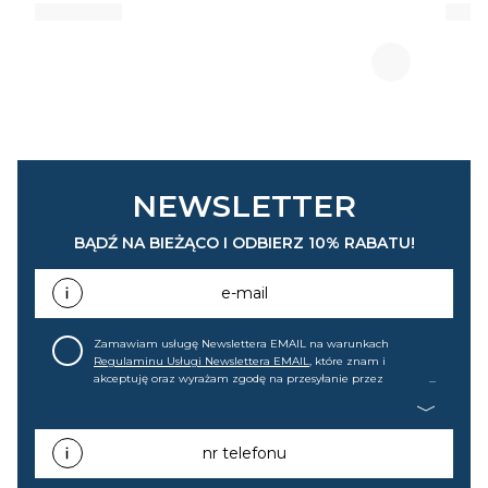
NEWSLETTER
BĄDŹ NA BIEŻĄCO I ODBIERZ 10% RABATU!
e-mail
Zamawiam usługę Newslettera EMAIL na warunkach
Regulaminu Usługi Newslettera EMAIL
, które znam i
akceptuję oraz wyrażam zgodę na przesyłanie przez
home&you S.A w Gdańsku (KRS: 0000015349) na mój adres e-
mail informacji handlowej (m.in. o nowościach, ofertach,
promocjach, wyprzedażach). Wiem, że mogę tę zgodę w
każdej chwili cofnąć.
nr telefonu