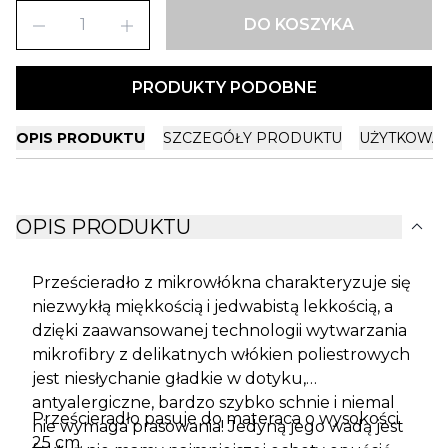
remove
add
DO KOSZYKA
PRODUKTY PODOBNE
OPIS PRODUKTU
SZCZEGÓŁY PRODUKTU
UŻYTKOWA
expand_more
OPIS PRODUKTU
Prześcieradło z mikrowłókna charakteryzuje się
niezwykłą miękkością i jedwabistą lekkością, a
dzięki zaawansowanej technologii wytwarzania
mikrofibry z delikatnych włókien poliestrowych
jest niesłychanie gładkie w dotyku,
antyalergiczne, bardzo szybko schnie i niemal
Prześcieradło pasuje do materaca o wysokości
nie wymaga prasowania! Jedyną jego wadą jest
25 cm.