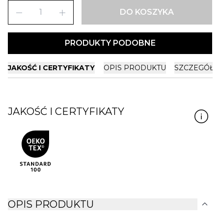
remove
add
DO KOSZYKA
PRODUKTY PODOBNE
JAKOŚĆ I CERTYFIKATY
OPIS PRODUKTU
SZCZEGÓŁY
JAKOŚĆ I CERTYFIKATY
expand_more
OPIS PRODUKTU