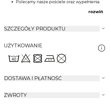
Polecamy nasze
pościele
oraz
wypełnienia
.
rozwiń
expand_more
SZCZEGÓŁY PRODUKTU
UŻYTKOWANIE
expand_more
DOSTAWA I PŁATNOŚĆ
expand_more
ZWROTY