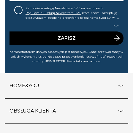
Zamawiam usługę Newslettera SMS na warunkach
Regulaminu Usługi Newslettera SMS
które znam i akceptuję
oraz wyrażam zgodę na przesyłanie przez home&you S.A w
Gdańsku (KRS: 0000015349) na mój nr telefonu informacji
handlowej (m.in. o nowościach, ofertach, promocjach,
wyprzedażach). Wiem, że mogę tę zgodę w każdej chwili
cofnąć.
ZAPISZ
Administratorem danych osobowych jest home&you. Dane przetwarzamy w
celach wykonania usługi do czasu przedawnienia roszczeń lub/i rezygnacji
z usługi NEWSLETTER. Pełna informacja:
tutaj
.
HOME&YOU
adresy sklepów
o firmie
OBSŁUGA KLIENTA
rozporządzenie RODO
pomoc - najczęstsze pytania
ustawienia cookies