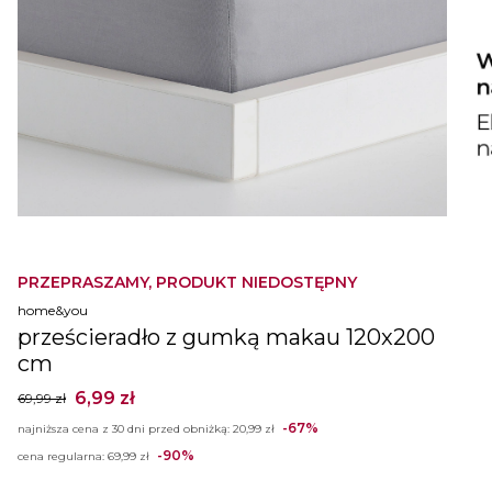
PRZEPRASZAMY, PRODUKT NIEDOSTĘPNY
home&you
prześcieradło z gumką makau 120x200
cm
6,99 zł
69,99 zł
-67%
najniższa cena z 30 dni przed obniżką:
20,99 zł
-90%
cena regularna:
69,99 zł