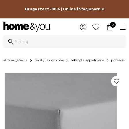
Druga rzecz -90% | Online i Stacjonarnie
0
chevron_right
chevron_right
chevron_right
strona główna
tekstylia domowe
tekstylia sypialniane
prześciera
favorite