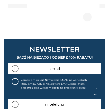
NEWSLETTER
BĄDŹ NA BIEŻĄCO I ODBIERZ 10% RABATU!
e-mail
Zamawiam usługę Newslettera EMAIL na warunkach
Regulaminu Usługi Newslettera EMAIL
, które znam i
akceptuję oraz wyrażam zgodę na przesyłanie przez
home&you S.A w Gdańsku (KRS: 0000015349) na mój adres e-
mail informacji handlowej (m.in. o nowościach, ofertach,
promocjach, wyprzedażach). Wiem, że mogę tę zgodę w
każdej chwili cofnąć.
nr telefonu