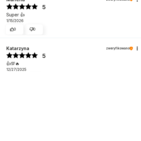
5
Super 👍️
1/15/2026
0
0
Katarzyna
zweryfikowano
5
DO KOSZYKA
👍️💯🔥
12/27/2025
0
0
Katarzyna
zweryfikowano
5
Ocena klienta:
Doskonale
7/30/2026
0
0