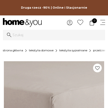
Druga rzecz -90% | Online i Stacjonarnie
0
chevron_right
chevron_right
chevron_right
strona główna
tekstylia domowe
tekstylia sypialniane
prześciera
favorite