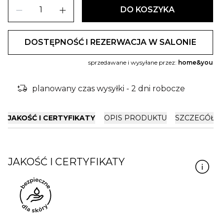
remove
add
DO KOSZYKA
DOSTĘPNOŚĆ I REZERWACJA W SALONIE
sprzedawane i wysyłane przez:
home&you
delivery_truck_bolt
planowany czas wysyłki - 2 dni robocze
JAKOŚĆ I CERTYFIKATY
OPIS PRODUKTU
SZCZEGÓŁY
JAKOŚĆ I CERTYFIKATY