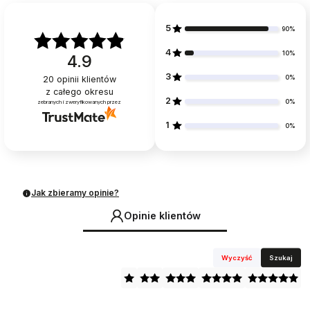
5
90%
4
10%
4.9
3
0%
20
opinii klientów
z całego okresu
2
0%
zebranych i zweryfikowanych przez
1
0%
Jak zbieramy opinie?
Opinie klientów
Wyczyść
Szukaj