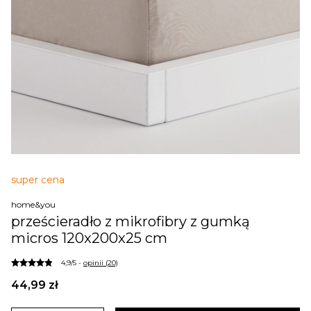
super cena
home&you
prześcieradło z mikrofibry z gumką
micros 120x200x25 cm
4,9/5 -
opinii (20)
44,99 zł