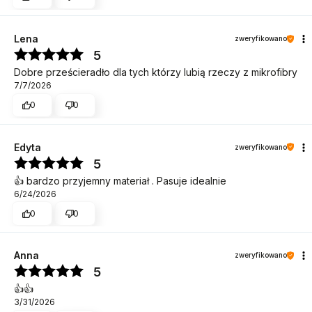
Lena
zweryfikowano
5
Dobre prześcieradło dla tych którzy lubią rzeczy z mikrofibry
7/7/2026
0
0
Edyta
zweryfikowano
5
👍️ bardzo przyjemny materiał . Pasuje idealnie
6/24/2026
0
0
Anna
zweryfikowano
5
👍️👍️
3/31/2026