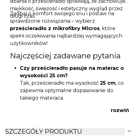
dbania o prześcieradło sprawiają, że zachowuje
miękkość, świeżość i estetyczny wygląd przez
Zadbaj o komfort swojego snu i postaw na
długi czas.
sprawdzone rozwiązania – wybierz
prześcieradło z mikrofibry Micros
, które
spełni oczekiwania najbardziej wymagających
użytkowników!
Najczęściej zadawane pytania
Czy prześcieradło pasuje na materac o
wysokości 25 cm?
Tak, prześcieradło ma wysokość
25 cm
, co
zapewnia optymalne dopasowanie do
takiego materaca.
Czy mikrofibra jest bezpieczna dla
rozwiń
alergików?
Tak, produkt jest przebadany i
bezpieczny
także dla osób o wrażliwej skórze.
expand_more
SZCZEGÓŁY PRODUKTU
Jak pielęgnować prześcieradło z