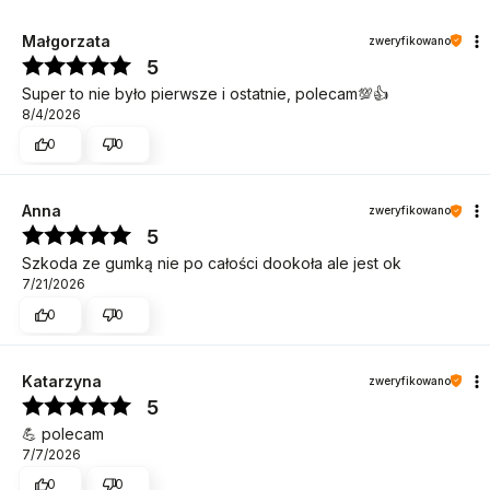
Małgorzata
zweryfikowano
5
Super to nie było pierwsze i ostatnie, polecam💯👍
8/4/2026
0
0
Anna
zweryfikowano
5
Szkoda ze gumką nie po całości dookoła ale jest ok
7/21/2026
0
0
Katarzyna
zweryfikowano
5
💪 polecam
7/7/2026
0
0