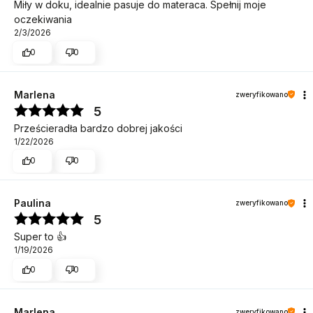
Miły w doku, idealnie pasuje do materaca. Spełnij moje
oczekiwania
2/3/2026
0
0
Marlena
zweryfikowano
5
Prześcieradła bardzo dobrej jakości
1/22/2026
0
0
Paulina
zweryfikowano
5
Super to 👍️
1/19/2026
0
0
Marlena
zweryfikowano