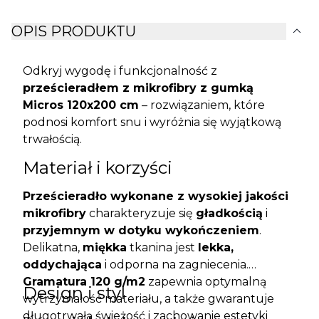
expand_more
OPIS PRODUKTU
Odkryj wygodę i funkcjonalność z
prześcieradłem z mikrofibry z gumką
Micros 120x200 cm
– rozwiązaniem, które
podnosi komfort snu i wyróżnia się wyjątkową
trwałością.
Materiał i korzyści
Prześcieradło wykonane z wysokiej jakości
mikrofibry
charakteryzuje się
gładkością
i
przyjemnym w dotyku wykończeniem
.
Delikatna,
miękka
tkanina jest
lekka,
oddychająca
i odporna na zagniecenia.
Gramatura 120 g/m2
zapewnia optymalną
Design i styl
wytrzymałość materiału, a także gwarantuje
długotrwałą świeżość i zachowanie estetyki