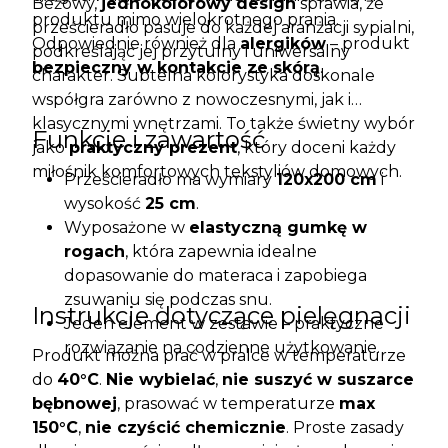
Beżowy,
jednokolorowy design
sprawia, że
produktu mimo wielokrotnego prania.
prześcieradło pasuje do każdej aranżacji sypialni,
Odpowiednie również dla
alergików
– produkt
podkreślając jej przytulny i uniwersalny
bezpieczny w kontakcie ze skórą
.
charakter. Subtelna kolorystyka doskonale
współgra zarówno z nowoczesnymi, jak i
klasycznymi wnętrzami. To także świetny wybór
Funkcje i zawartość
jako
praktyczny prezent
, który doceni każdy
miłośnik komfortowych tekstyliów domowych.
Prześcieradło ma wymiary
120x200 cm
i
wysokość
25 cm
.
Wyposażone w
elastyczną gumkę w
rogach
, która zapewnia idealne
dopasowanie do materaca i zapobiega
zsuwaniu się podczas snu.
Instrukcje dotyczące pielęgnacji
Jeden element w zestawie – praktyczne
rozwiązanie na codzienne użytkowanie.
Produkt można prać w pralce w temperaturze
do
40°C
.
Nie wybielać
,
nie suszyć w suszarce
bębnowej
, prasować w temperaturze
max
150°C
,
nie czyścić chemicznie
. Proste zasady