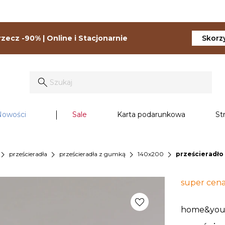
zecz -90% | Online i Stacjonarnie
Skorzy
Nowości
Sale
Karta podarunkowa
St
vron_right
chevron_right
chevron_right
chevron_right
prześcieradła
prześcieradła z gumką
140x200
prześcieradło
super cen
favorite
home&yo