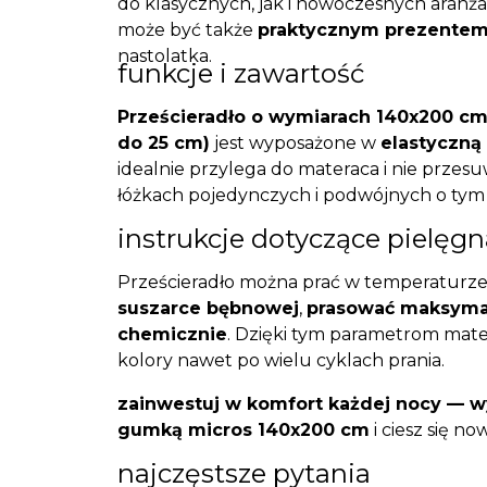
do klasycznych, jak i nowoczesnych aranżac
może być także
praktycznym prezente
nastolatka.
funkcje i zawartość
Prześcieradło o wymiarach 140x200 c
do 25 cm)
jest wyposażone w
elastyczną
idealnie przylega do materaca i nie przesu
łóżkach pojedynczych i podwójnych o tym 
instrukcje dotyczące pielęgn
Prześcieradło można prać w temperaturz
suszarce bębnowej
,
prasować maksymal
chemicznie
. Dzięki tym parametrom mate
kolory nawet po wielu cyklach prania.
zainwestuj w komfort każdej nocy — wy
gumką micros 140x200 cm
i ciesz się no
najczęstsze pytania