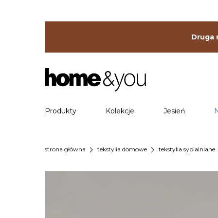
Druga r
Produkty
Kolekcje
Jesień
chevron_right
chevron_right
che
strona główna
tekstylia domowe
tekstylia sypialniane