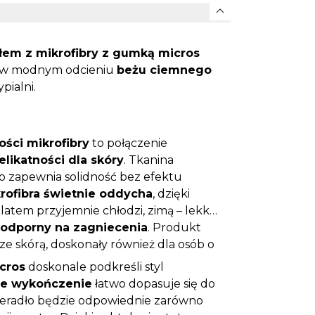
expand_more
łem z mikrofibry z gumką micros
w modnym odcieniu
beżu ciemnego
pialni.
ości mikrofibry
to połączenie
elikatności dla skóry
. Tkanina
co zapewnia solidność bez efektu
rofibra świetnie oddycha
, dzięki
 latem przyjemnie chłodzi, zimą – lekko
odporny na zagniecenia
. Produkt
ze skórą, doskonały również dla osób o
cros
doskonale podkreśli styl
e wykończenie
łatwo dopasuje się do
ieradło będzie odpowiednie zarówno