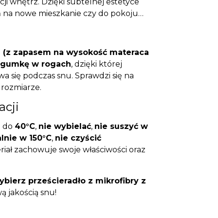
ji wnętrz. Dzięki subtelnej estetyce
m
na nowe mieszkanie czy do pokoju
m (z zapasem na wysokość materaca
 gumkę w rogach
, dzięki której
wa się podczas snu. Sprawdzi się na
rozmiarze.
acji
e do
40°C
,
nie wybielać
,
nie suszyć w
nie w 150°C
,
nie czyścić
riał zachowuje swoje właściwości oraz
bierz prześcieradło z mikrofibry z
wą jakością snu!