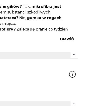
 alergików?
Tak,
mikrofibra jest
em substancji szkodliwych.
materaca?
Nie,
gumka w rogach
 miejscu.
rofibry?
Zaleca się pranie co tydzień
rozwiń
ak, przy zachowaniu parametrów
tensywność na długo
.
expand_more
expand_more