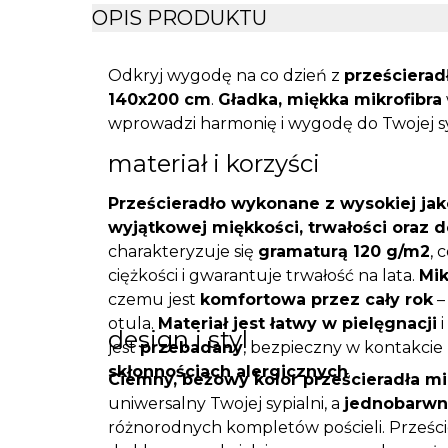
OPIS PRODUKTU
Odkryj wygodę na co dzień z
prześcierad
140x200 cm
.
Gładka, miękka mikrofibra
wprowadzi harmonię i wygodę do Twojej sy
materiał i korzyści
Prześcieradło wykonane z wysokiej jak
wyjątkowej miękkości, trwałości oraz d
charakteryzuje się
gramaturą 120 g/m2
, 
ciężkości i gwarantuje trwałość na lata.
Mik
czemu jest
komfortowa przez cały rok
–
otula.
Materiał jest łatwy w pielęgnacji
i
design i styl
jest
przebadany
, bezpieczny w kontakcie 
skłonnościach alergicznych
.
Ciemny, beżowy kolor prześcieradła mi
uniwersalny Twojej sypialni, a
jednobarwn
różnorodnych kompletów pościeli. Prześc