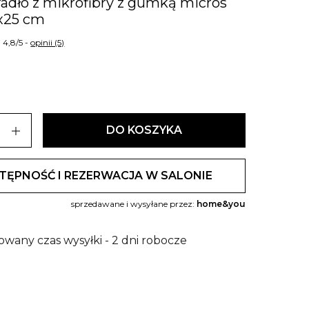
radło z mikrofibry z gumką micros
x25 cm
4,8/5 -
opinii (5)
add
DO KOSZYKA
TĘPNOŚĆ I REZERWACJA W SALONIE
sprzedawane i wysyłane przez:
home&you
owany czas wysyłki - 2 dni robocze