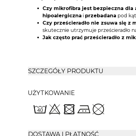
Czy mikrofibra jest bezpieczna dla
hipoalergiczna
i
przebadana
pod kąt
Czy prześcieradło nie zsuwa się z 
skutecznie utrzymuje prześcieradło na
Jak często prać prześcieradło z mik
lub według indywidualnych potrzeb.
Czy kolor jest odporny na pranie?
T
pielęgnacyjnych
kolor zachowuje in
SZCZEGÓŁY PRODUKTU
UŻYTKOWANIE
DOSTAWA I PŁATNOŚĆ