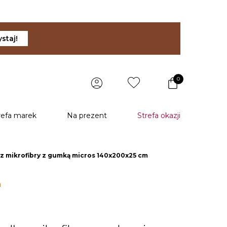
staj!
0
refa marek
Na prezent
Strefa okazji
 z mikrofibry z gumką micros 140x200x25 cm
a
u