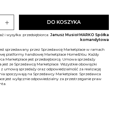
add
DO KOSZYKA
ż i wysyłka: przedsiębiorca:
Janusz Musioł MARKO Spółka
komandytowa
jest sprzedawany przez Sprzedawcę Marketplace w ramach
owej platformy handlowej Marketplace Home&You. Każdy
ca Marketplace jest przedsiębiorcą. Umowa sprzedaży
 jest ze Sprzedawcą Marketplace. Wszystkie obowiązki
 z umową sprzedaży oraz odpowiedzialność za realizację
ia spoczywają na Sprzedawcy Marketplace. Sprzedawca
ce jest wyłącznie odpowiedzialny za przestrzeganie praw
nta.