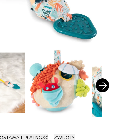
arrow_forward
OSTAWA I PŁATNOŚĆ
ZWROTY