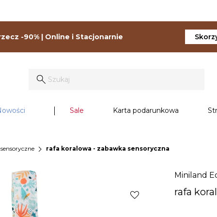
zecz -90% | Online i Stacjonarnie
Skorzy
Nowości
Sale
Karta podarunkowa
St
chevron_right
sensoryczne
rafa koralowa - zabawka sensoryczna
Miniland E
rafa kor
favorite