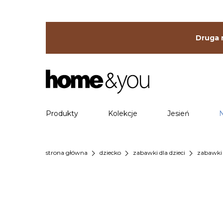
Druga r
Produkty
Kolekcje
Jesień
chevron_right
chevron_right
chevron_right
strona główna
dziecko
zabawki dla dzieci
zabawki 