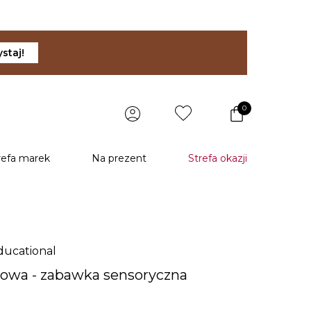
staj!
0
refa marek
Na prezent
Strefa okazji
ducational
alowa - zabawka sensoryczna