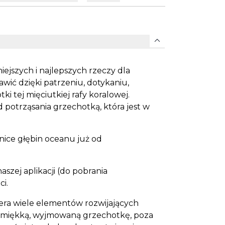
expand_more
ejszych i najlepszych rzeczy dla
awić dzięki patrzeniu, dotykaniu,
i tej mięciutkiej rafy koralowej.
potrząsania grzechotką, która jest w
ice głębin oceanu już od
szej aplikacji (do pobrania
ci.
ra wiele elementów rozwijających
eł, miękką, wyjmowaną grzechotkę, poza