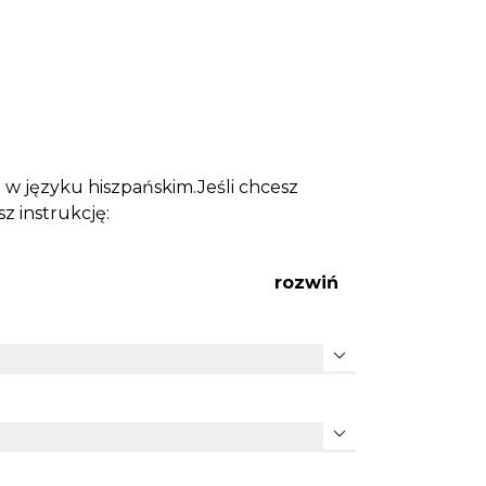
 w języku hiszpańskim.Jeśli chcesz
sz instrukcję:
rozwiń
expand_more
expand_more