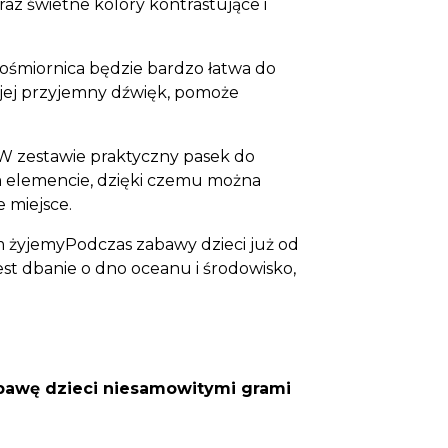
az świetne kolory kontrastujące i
śmiornica będzie bardzo łatwa do
 jej przyjemny dźwięk, pomoże
W zestawie praktyczny pasek do
m elemencie, dzięki czemu można
 miejsce.
ym żyjemyPodczas zabawy dzieci już od
est dbanie o dno oceanu i środowisko,
zabawę dzieci niesamowitymi grami