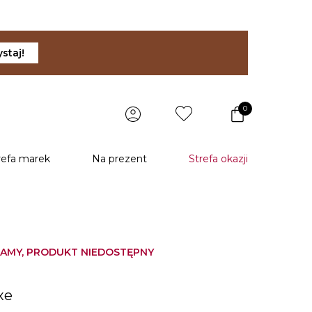
staj!
0
refa marek
Na prezent
Strefa okazji
AMY, PRODUKT NIEDOSTĘPNY
u
xe