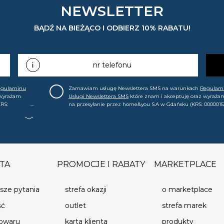
NEWSLETTER
BĄDŹ NA BIEŻĄCO I ODBIERZ 10% RABATU!
nr telefonu
egulaminu
Zamawiam usługę Newslettera SMS na warunkach
Regulam
 wyrażam
Usługi Newslettera SMS
które znam i akceptuję oraz wyraża
RS:
na przesyłanie przez home&you S.A w Gdańsku (KRS: 0000015
.in. o
mój nr telefonu informacji handlowej (m.in. o nowościach, ofe
, że mogę tę
promocjach, wyprzedażach). Wiem, że mogę tę zgodę w każde
cofnąć.
TA
PROMOCJE I RABATY
MARKETPLACE
sze pytania
strefa okazji
o marketplace
ść
outlet
strefa marek
towaru
karta klienta
produkty