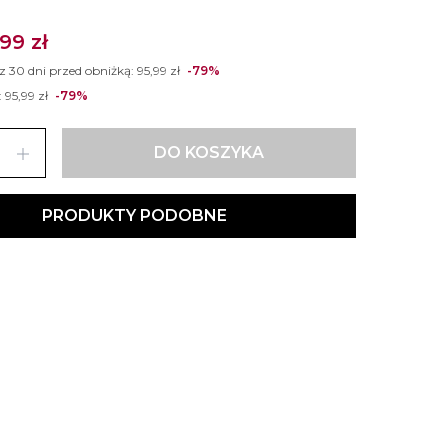
,99 zł
 z 30 dni przed obniżką:
95,99 zł
-79%
:
95,99 zł
-79%
add
DO KOSZYKA
PRODUKTY PODOBNE