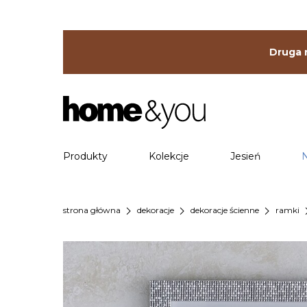
Druga r
Produkty
Kolekcje
Jesień
chevron_right
chevron_right
chevron_right
chevr
strona główna
dekoracje
dekoracje ścienne
ramki