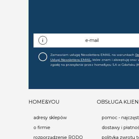
e-mail
Zamawiam usługę Newslettera EMAIL na warunkach
R
Usługi Newslettera EMAIL
, które znam i akceptuję oraz
zgodę na przesyłanie przez home&you S.A w Gdańsku (K
0000015349) na mój adres e-mail informacji handlowej (m
nowościach, ofertach, promocjach, wyprzedażach). Wiem
zgodę w każdej chwili cofnąć.
HOME&YOU
OBSŁUGA KLIEN
adresy sklepów
pomoc - najczęst
o firmie
dostawy i płatno
rozporządzenie RODO
polityka zwrotu 