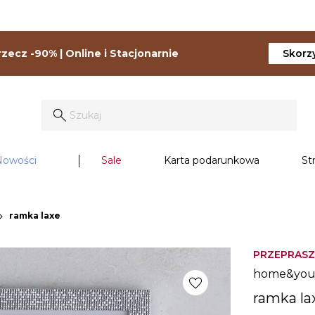
zecz -90% | Online i Stacjonarnie
Skorzy
Nowości
Sale
Karta podarunkowa
St
on_right
ramka laxe
PRZEPRASZ
home&yo
favorite
ramka la