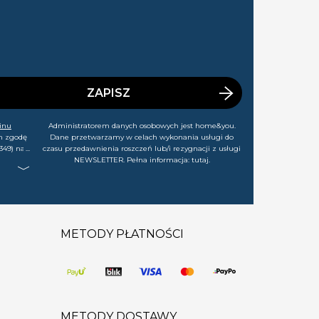
ZAPISZ
inu
Administratorem danych osobowych jest home&you.
m zgodę
Dane przetwarzamy w celach wykonania usługi do
349) na
czasu przedawnienia roszczeń lub/i rezygnacji z usługi
rtach,
NEWSLETTER. Pełna informacja:
tutaj
.
j chwili
METODY PŁATNOŚCI
METODY DOSTAWY