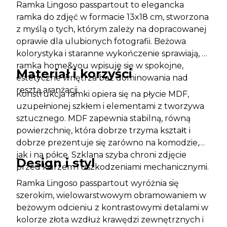
Ramka Lingoso passpartout to elegancka
ramka do zdjęć w formacie 13x18 cm, stworzona
z myślą o tych, którym zależy na dopracowanej
oprawie dla ulubionych fotografii. Beżowa
kolorystyka i staranne wykończenie sprawiają, że
ramka home&you wpisuje się w spokojne,
Materiał i korzyści
estetyczne wnętrza bez dominowania nad
resztą aranżacji.
Konstrukcja ramki opiera się na płycie MDF,
uzupełnionej szkłem i elementami z tworzywa
sztucznego. MDF zapewnia stabilną, równą
powierzchnię, która dobrze trzyma kształt i
dobrze prezentuje się zarówno na komodzie,
jak i na półce. Szklana szyba chroni zdjęcie
Design i styl
przed kurzem i uszkodzeniami mechanicznymi.
Ramka Lingoso passpartout wyróżnia się
szerokim, wielowarstwowym obramowaniem w
beżowym odcieniu z kontrastowymi detalami w
kolorze złota wzdłuż krawędzi zewnętrznych i