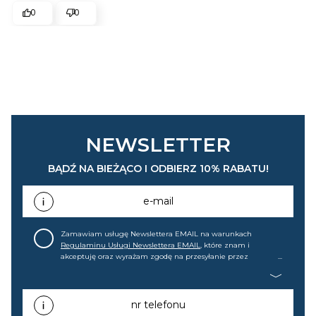
0
0
NEWSLETTER
BĄDŹ NA BIEŻĄCO I ODBIERZ 10% RABATU!
e-mail
Zamawiam usługę Newslettera EMAIL na warunkach
Regulaminu Usługi Newslettera EMAIL
, które znam i
akceptuję oraz wyrażam zgodę na przesyłanie przez
home&you S.A w Gdańsku (KRS: 0000015349) na mój adres e-
mail informacji handlowej (m.in. o nowościach, ofertach,
promocjach, wyprzedażach). Wiem, że mogę tę zgodę w
każdej chwili cofnąć.
nr telefonu