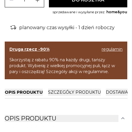
remove
add
sprzedawane i wysyłane przez:
home&you
delivery_truck_bolt
planowany czas wysyłki - 1 dzień roboczy
Druga rzecz -90%
regulamin
Skorzystaj z rabatu 90% na każdy drugi, tańszy
produkt. Wybieraj z wielkiej promocyjnej puli, łącz w
pary i oszczędzaj! Szczegóły akcji w regulaminie.
OPIS PRODUKTU
SZCZEGÓŁY PRODUKTU
DOSTAWA I
expand_more
OPIS PRODUKTU