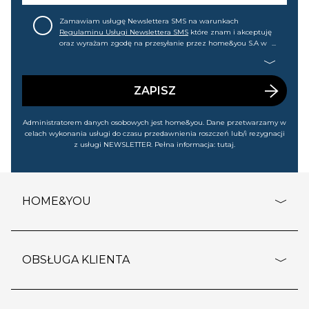
Zamawiam usługę Newslettera SMS na warunkach
Regulaminu Usługi Newslettera SMS
które znam i akceptuję
oraz wyrażam zgodę na przesyłanie przez home&you S.A w
Gdańsku (KRS: 0000015349) na mój nr telefonu informacji
handlowej (m.in. o nowościach, ofertach, promocjach,
wyprzedażach). Wiem, że mogę tę zgodę w każdej chwili
cofnąć.
ZAPISZ
Administratorem danych osobowych jest home&you. Dane przetwarzamy w
celach wykonania usługi do czasu przedawnienia roszczeń lub/i rezygnacji
z usługi NEWSLETTER. Pełna informacja:
tutaj
.
HOME&YOU
adresy sklepów
o firmie
OBSŁUGA KLIENTA
rozporządzenie RODO
pomoc - najczęstsze pytania
ustawienia cookies