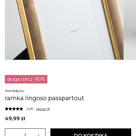
druga rzecz -90%
home&you
ramka lingoso passpartout
5,0/5 -
opinie (3)
49,99 zł
DO KOSZYKA