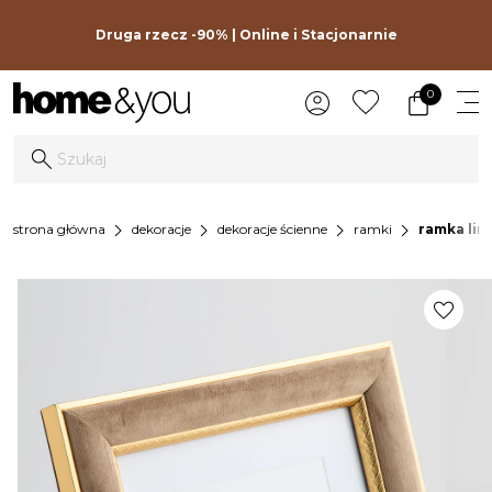
Druga rzecz -90% | Online i Stacjonarnie
0
chevron_right
chevron_right
chevron_right
chevron_right
strona główna
dekoracje
dekoracje ścienne
ramki
ramka lin
favorite