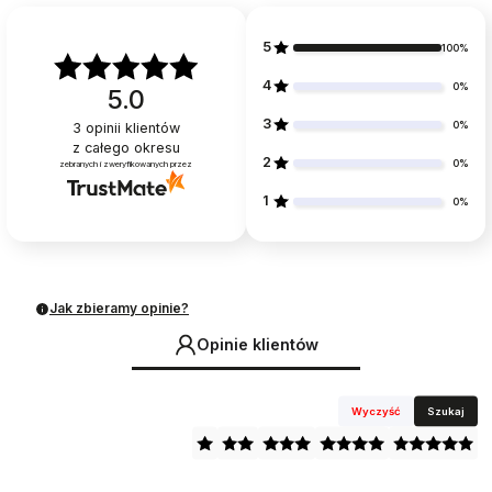
5
100%
4
0%
5.0
3
0%
3
opinii klientów
z całego okresu
2
0%
zebranych i zweryfikowanych przez
1
0%
Jak zbieramy opinie?
Opinie klientów
Wyczyść
Szukaj