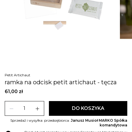
Petit Artichaut
ramka na odcisk petit artichaut - tęcza
61,00 zł
remove
add
DO KOSZYKA
Sprzedaż i wysyłka: przedsiębiorca:
Janusz Musioł MARKO Spółka
komandytowa