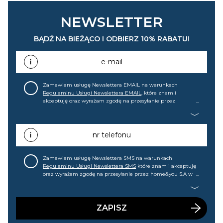
NEWSLETTER
BĄDŹ NA BIEŻĄCO I ODBIERZ 10% RABATU!
e-mail
Zamawiam usługę Newslettera EMAIL na warunkach
Regulaminu Usługi Newslettera EMAIL
, które znam i
akceptuję oraz wyrażam zgodę na przesyłanie przez
home&you S.A w Gdańsku (KRS: 0000015349) na mój adres e-
mail informacji handlowej (m.in. o nowościach, ofertach,
promocjach, wyprzedażach). Wiem, że mogę tę zgodę w
każdej chwili cofnąć.
nr telefonu
Zamawiam usługę Newslettera SMS na warunkach
Regulaminu Usługi Newslettera SMS
które znam i akceptuję
oraz wyrażam zgodę na przesyłanie przez home&you S.A w
Gdańsku (KRS: 0000015349) na mój nr telefonu informacji
handlowej (m.in. o nowościach, ofertach, promocjach,
wyprzedażach). Wiem, że mogę tę zgodę w każdej chwili
cofnąć.
ZAPISZ