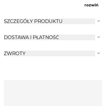
rozwiń
expand_more
SZCZEGÓŁY PRODUKTU
expand_more
DOSTAWA I PŁATNOŚĆ
expand_more
ZWROTY