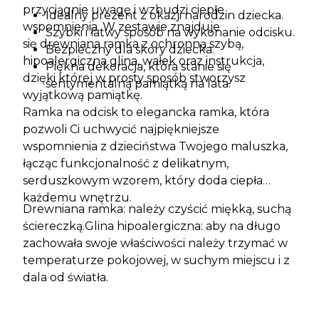
przyciągnie uwagę i wzbudzi ciepłe
Idealny prezent z okazji narodzin dziecka.
wspomnienia. W zestawie znajduje
Szybki i łatwy sposób na wykonanie odcisku.
się drewniana ramka z ochronną szybą,
Bezpieczny dla skóry dziecka.
hipoalergiczna glina, wałek oraz instrukcja,
Piękna dekoracja, która stanie się
dzięki której w prosty sposób stworzysz
sentymentalną pamiątką na lata.
wyjątkową pamiątkę.
Ramka na odcisk to elegancka ramka, która
pozwoli Ci uchwycić najpiękniejsze
wspomnienia z dzieciństwa Twojego maluszka,
łącząc funkcjonalność z delikatnym,
serduszkowym wzorem, który doda ciepła
każdemu wnętrzu.
Drewniana ramka: należy czyścić miękką, suchą
ściereczką.Glina hipoalergiczna: aby na długo
zachowała swoje właściwości należy trzymać w
temperaturze pokojowej, w suchym miejscu i z
dala od światła.