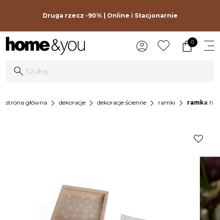
Druga rzecz -90% | Online i Stacjonarnie
0
chevron_right
chevron_right
chevron_right
chevron_right
strona główna
dekoracje
dekoracje ścienne
ramki
ramka na 
favorite