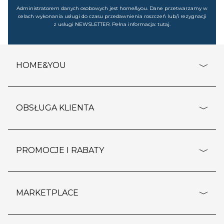
Administratorem danych osobowych jest home&you. Dane przetwarzamy w
celach wykonania usługi do czasu przedawnienia roszczeń lub/i rezygnacji
z usługi NEWSLETTER. Pełna informacja:
tutaj
.
HOME&YOU
adresy sklepów
o firmie
OBSŁUGA KLIENTA
rozporządzenie RODO
pomoc - najczęstsze pytania
ustawienia cookies
dostawy i płatność
PROMOCJE I RABATY
polityka prywatności
polityka zwrotu towaru
kontakt
strefa okazji
reklamacje
blog
outlet
MARKETPLACE
wypis z subskrypcji
jakość i bezpieczeństwo
karta klienta
regulamin sklepu
o marketplace
karta podarunkowa