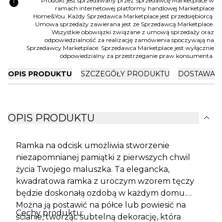
error
Produkt jest sprzedawany przez Sprzedawcę Marketplace w
ramach internetowej platformy handlowej Marketplace
Home&You. Każdy Sprzedawca Marketplace jest przedsiębiorcą.
Umowa sprzedaży zawierana jest ze Sprzedawcą Marketplace.
Wszystkie obowiązki związane z umową sprzedaży oraz
odpowiedzialność za realizację zamówienia spoczywają na
Sprzedawcy Marketplace. Sprzedawca Marketplace jest wyłącznie
odpowiedzialny za przestrzeganie praw konsumenta.
OPIS PRODUKTU
SZCZEGÓŁY PRODUKTU
DOSTAWA I
expand_more
OPIS PRODUKTU
Ramka na odcisk umożliwia stworzenie
niezapomnianej pamiątki z pierwszych chwil
życia Twojego maluszka. Ta elegancka,
kwadratowa ramka z uroczym wzorem tęczy
będzie doskonałą ozdobą w każdym domu.
Można ją postawić na półce lub powiesić na
Cechy produktu:
ścianie, tworząc subtelną dekorację, która