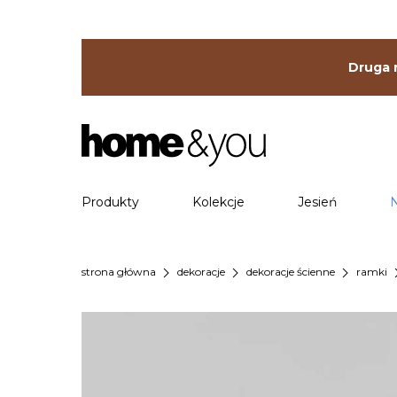
Druga r
Produkty
Kolekcje
Jesień
chevron_right
chevron_right
chevron_right
chevr
strona główna
dekoracje
dekoracje ścienne
ramki