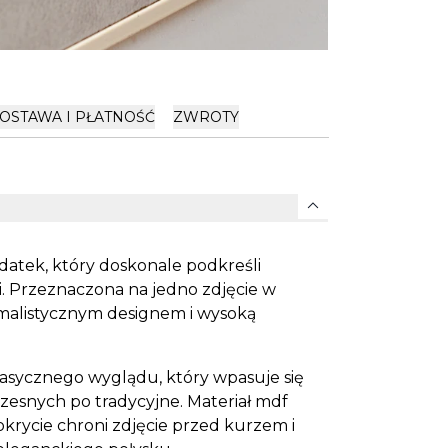
OSTAWA I PŁATNOŚĆ
ZWROTY
expand_more
odatek, który doskonale podkreśli
. Przeznaczona na jedno zdjęcie w
imalistycznym designem i wysoką
lasycznego wyglądu, który wpasuje się
esnych po tradycyjne. Materiał mdf
pokrycie chroni zdjęcie przed kurzem i