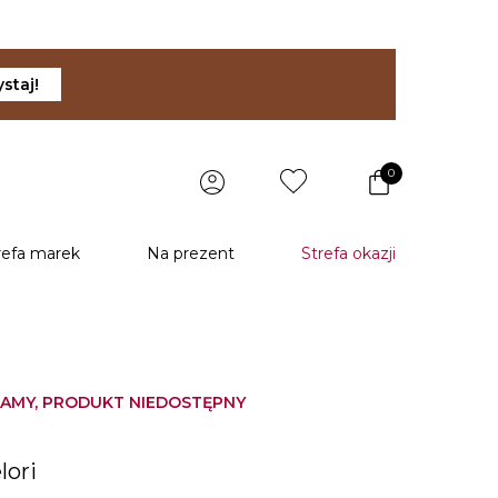
staj!
0
refa marek
Na prezent
Strefa okazji
AMY, PRODUKT NIEDOSTĘPNY
u
lori