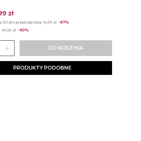
99 zł
 z 30 dni przed obniżką:
14,99 zł
-67%
:
49,99 zł
-90%
add
DO KOSZYKA
PRODUKTY PODOBNE