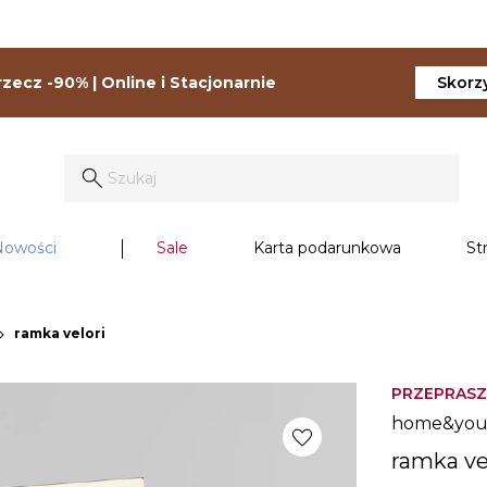
zecz -90% | Online i Stacjonarnie
Skorzy
Nowości
Sale
Karta podarunkowa
St
on_right
ramka velori
PRZEPRASZ
home&yo
favorite
ramka ve