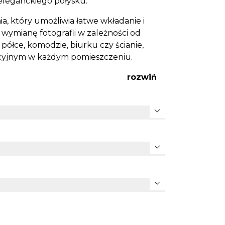
eleganckiego połysku.
 który umożliwia łatwe wkładanie i
wymianę fotografii w zależności od
 półce, komodzie, biurku czy ścianie,
cyjnym w każdym pomieszczeniu.
rozwiń
expand_more
expand_more
expand_more