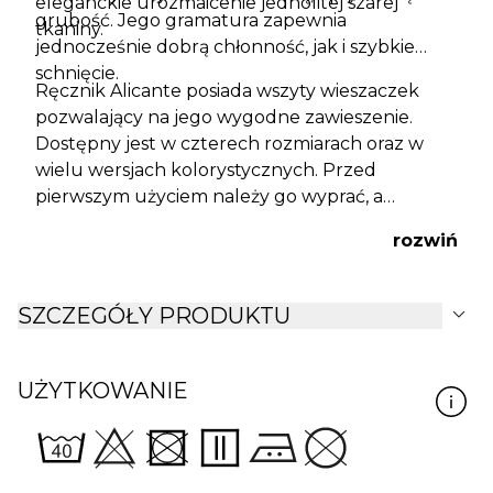
eleganckie urozmaicenie jednolitej szarej
grubość. Jego gramatura zapewnia
tkaniny.
jednocześnie dobrą chłonność, jak i szybkie
schnięcie.
Ręcznik Alicante posiada wszyty wieszaczek
pozwalający na jego wygodne zawieszenie.
Dostępny jest w czterech rozmiarach oraz w
wielu wersjach kolorystycznych. Przed
pierwszym użyciem należy go wyprać, a
podczas każdego prania stosować się do
rozwiń
zaleceń widniejących na dołączonej wszywce.
expand_more
SZCZEGÓŁY PRODUKTU
UŻYTKOWANIE