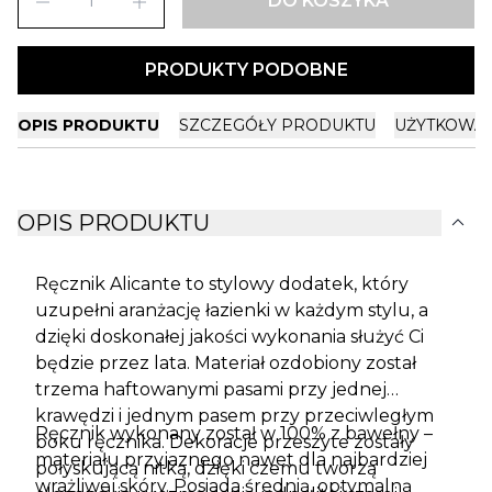
remove
add
DO KOSZYKA
PRODUKTY PODOBNE
OPIS PRODUKTU
SZCZEGÓŁY PRODUKTU
UŻYTKOWA
expand_more
OPIS PRODUKTU
Ręcznik Alicante to stylowy dodatek, który
uzupełni aranżację łazienki w każdym stylu, a
dzięki doskonałej jakości wykonania służyć Ci
będzie przez lata. Materiał ozdobiony został
trzema haftowanymi pasami przy jednej
krawędzi i jednym pasem przy przeciwległym
Ręcznik wykonany został w 100% z bawełny –
boku ręcznika. Dekoracje przeszyte zostały
materiału przyjaznego nawet dla najbardziej
połyskującą nitką, dzięki czemu tworzą
wrażliwej skóry. Posiada średnią, optymalną