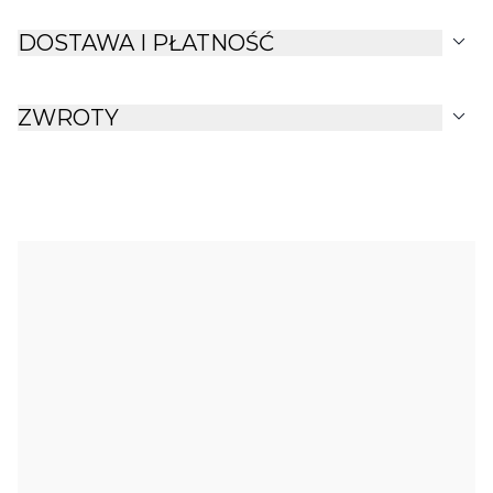
expand_more
DOSTAWA I PŁATNOŚĆ
expand_more
ZWROTY