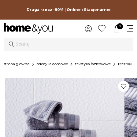
Druga rzecz -90% | Online i Stacjonarnie
0
chevron_right
chevron_right
chevron_right
chevron_
strona główna
tekstylia domowe
tekstylia łazienkowe
ręczniki
favorite