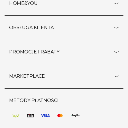
HOME&YOU
adresy sklepów
o firmie
OBSŁUGA KLIENTA
rozporządzenie RODO
pomoc - najczęstsze pytania
ustawienia cookies
dostawy i płatność
PROMOCJE I RABATY
polityka prywatności
polityka zwrotu towaru
kontakt
strefa okazji
reklamacje
blog
outlet
MARKETPLACE
wypis z subskrypcji
jakość i bezpieczeństwo
karta klienta
regulamin sklepu
o marketplace
karta podarunkowa
pozostałe regulaminy
strefa marek
METODY PŁATNOŚCI
regulaminy promocji
produkty
pomoc dla sprzedawców