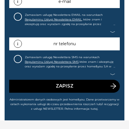
e-mail
Zamawiam usługę Newslettera EMAIL na warunkach
Regulaminu Usługi Newslettera EMAIL
, które znam i
akceptuję oraz wyrażam zgodę na przesyłanie przez
home&you S.A w Gdańsku (KRS: 0000015349) na mój adres e-
mail informacji handlowej (m.in. o nowościach, ofertach,
promocjach, wyprzedażach). Wiem, że mogę tę zgodę w
każdej chwili cofnąć.
nr telefonu
Zamawiam usługę Newslettera SMS na warunkach
Regulaminu Usługi Newslettera SMS
które znam i akceptuję
oraz wyrażam zgodę na przesyłanie przez home&you S.A w
Gdańsku (KRS: 0000015349) na mój nr telefonu informacji
handlowej (m.in. o nowościach, ofertach, promocjach,
wyprzedażach). Wiem, że mogę tę zgodę w każdej chwili
cofnąć.
ZAPISZ
Administratorem danych osobowych jest home&you. Dane przetwarzamy w
celach wykonania usługi do czasu przedawnienia roszczeń lub/i rezygnacji
z usługi NEWSLETTER. Pełna informacja:
tutaj
.