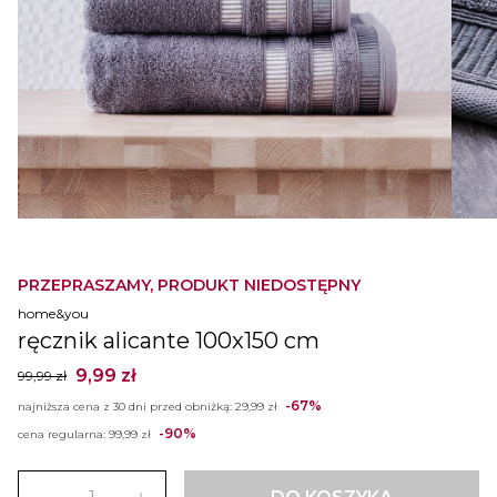
PRZEPRASZAMY, PRODUKT NIEDOSTĘPNY
home&you
ręcznik alicante 100x150 cm
9,99 zł
99,99 zł
-67%
najniższa cena z 30 dni przed obniżką:
29,99 zł
-90%
cena regularna:
99,99 zł