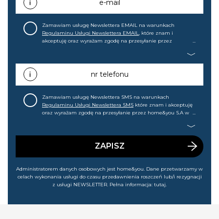
e-mail
Zamawiam usługę Newslettera EMAIL na warunkach
Regulaminu Usługi Newslettera EMAIL
, które znam i
akceptuję oraz wyrażam zgodę na przesyłanie przez
home&you S.A w Gdańsku (KRS: 0000015349) na mój adres e-
mail informacji handlowej (m.in. o nowościach, ofertach,
promocjach, wyprzedażach). Wiem, że mogę tę zgodę w
każdej chwili cofnąć.
nr telefonu
Zamawiam usługę Newslettera SMS na warunkach
Regulaminu Usługi Newslettera SMS
które znam i akceptuję
oraz wyrażam zgodę na przesyłanie przez home&you S.A w
Gdańsku (KRS: 0000015349) na mój nr telefonu informacji
handlowej (m.in. o nowościach, ofertach, promocjach,
wyprzedażach). Wiem, że mogę tę zgodę w każdej chwili
cofnąć.
ZAPISZ
Administratorem danych osobowych jest home&you. Dane przetwarzamy w
celach wykonania usługi do czasu przedawnienia roszczeń lub/i rezygnacji
z usługi NEWSLETTER. Pełna informacja:
tutaj
.