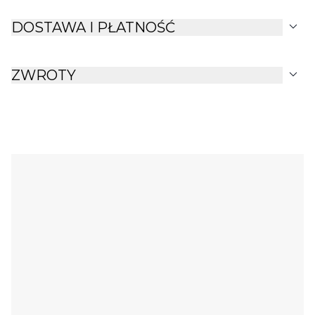
expand_more
DOSTAWA I PŁATNOŚĆ
expand_more
ZWROTY