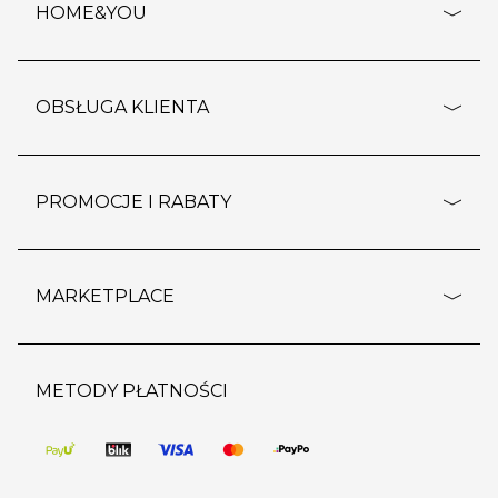
HOME&YOU
adresy sklepów
o firmie
OBSŁUGA KLIENTA
rozporządzenie RODO
pomoc - najczęstsze pytania
ustawienia cookies
dostawy i płatność
PROMOCJE I RABATY
polityka prywatności
polityka zwrotu towaru
kontakt
strefa okazji
reklamacje
blog
outlet
MARKETPLACE
wypis z subskrypcji
jakość i bezpieczeństwo
karta klienta
regulamin sklepu
o marketplace
karta podarunkowa
pozostałe regulaminy
strefa marek
METODY PŁATNOŚCI
regulaminy promocji
produkty
pomoc dla sprzedawców