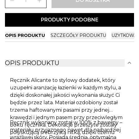
remove
add
DO KOSZYKA
PRODUKTY PODOBNE
OPIS PRODUKTU
SZCZEGÓŁY PRODUKTU
UŻYTKOWA
expand_more
OPIS PRODUKTU
Ręcznik Alicante to stylowy dodatek, który
uzupełni aranżację łazienki w każdym stylu, a
dzięki doskonałej jakości wykonania służyć Ci
będzie przez lata. Materiał ozdobiony został
trzema haftowanymi pasami przy jednej
krawędzi i jednym pasem przy przeciwległym
Ręcznik wykonany został w 100% z bawełny –
boku ręcznika. Dekoracje przeszyte zostały
materiału przyjaznego nawet dla najbardziej
połyskującą srebrzystą nitką, dzięki czemu
wrażliwej skóry. Posiada średnią, optymalną