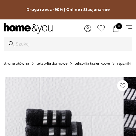
Druga rzecz -90% | Online i Stacjonarnie
0
chevron_right
chevron_right
chevron_right
chevron_
strona główna
tekstylia domowe
tekstylia łazienkowe
ręczniki
favorite