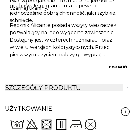
tworzą eleganckie urozmaicenie jednolitej
grubość. Jego gramatura zapewnia
czarnej tkaniny.
jednocześnie dobrą chłonność, jak i szybkie
schnięcie.
Ręcznik Alicante posiada wszyty wieszaczek
pozwalający na jego wygodne zawieszenie.
Dostępny jest w czterech rozmiarach oraz
w
wielu wersjach kolorystycznych
. Przed
pierwszym użyciem należy go wyprać, a
podczas każdego prania stosować się do
rozwiń
zaleceń widniejących na dołączonej wszywce.
expand_more
SZCZEGÓŁY PRODUKTU
UŻYTKOWANIE