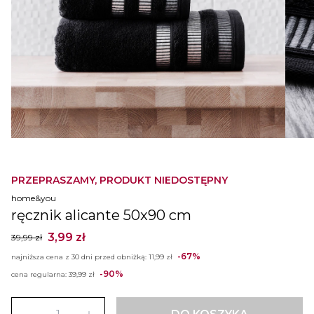
PRZEPRASZAMY, PRODUKT NIEDOSTĘPNY
home&you
ręcznik alicante 50x90 cm
3,99 zł
39,99 zł
-67%
najniższa cena z 30 dni przed obniżką:
11,99 zł
-90%
cena regularna:
39,99 zł