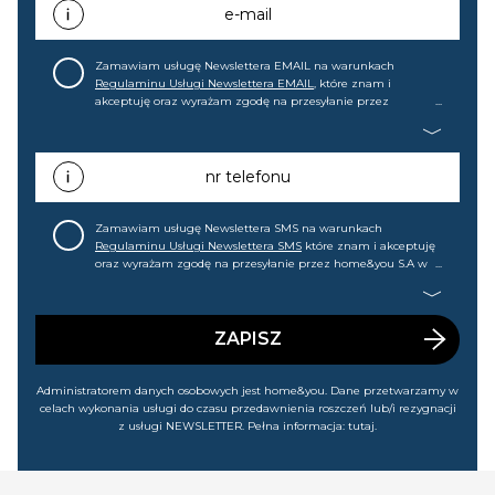
e-mail
Zamawiam usługę Newslettera EMAIL na warunkach
Regulaminu Usługi Newslettera EMAIL
, które znam i
akceptuję oraz wyrażam zgodę na przesyłanie przez
home&you S.A w Gdańsku (KRS: 0000015349) na mój adres e-
mail informacji handlowej (m.in. o nowościach, ofertach,
promocjach, wyprzedażach). Wiem, że mogę tę zgodę w
każdej chwili cofnąć.
nr telefonu
Zamawiam usługę Newslettera SMS na warunkach
Regulaminu Usługi Newslettera SMS
które znam i akceptuję
oraz wyrażam zgodę na przesyłanie przez home&you S.A w
Gdańsku (KRS: 0000015349) na mój nr telefonu informacji
handlowej (m.in. o nowościach, ofertach, promocjach,
wyprzedażach). Wiem, że mogę tę zgodę w każdej chwili
cofnąć.
ZAPISZ
Administratorem danych osobowych jest home&you. Dane przetwarzamy w
celach wykonania usługi do czasu przedawnienia roszczeń lub/i rezygnacji
z usługi NEWSLETTER. Pełna informacja:
tutaj
.