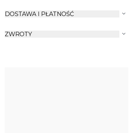
expand_more
DOSTAWA I PŁATNOŚĆ
expand_more
ZWROTY