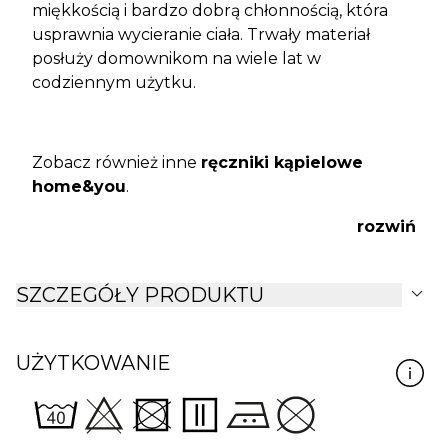
miękkością i bardzo dobrą chłonnością, która
usprawnia wycieranie ciała. Trwały materiał
posłuży domownikom na wiele lat w
codziennym użytku.
Zobacz również inne
ręczniki kąpielowe
home&you
.
rozwiń
expand_more
SZCZEGÓŁY PRODUKTU
UŻYTKOWANIE