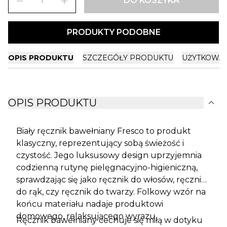
remove
add
DO KOSZYKA
PRODUKTY PODOBNE
OPIS PRODUKTU
SZCZEGÓŁY PRODUKTU
UŻYTKOWA
expand_more
OPIS PRODUKTU
Biały ręcznik bawełniany Fresco to produkt
klasyczny, reprezentujący sobą świeżość i
czystość. Jego luksusowy design uprzyjemnia
codzienną rutynę pielęgnacyjno-higieniczną,
sprawdzając się jako ręcznik do włosów, ręcznik
do rąk, czy ręcznik do twarzy. Folkowy wzór na
końcu materiału nadaje produktowi
domowego, relaksującego wyrazu.
Ręcznik bawełniany cechuje się miłą w dotyku