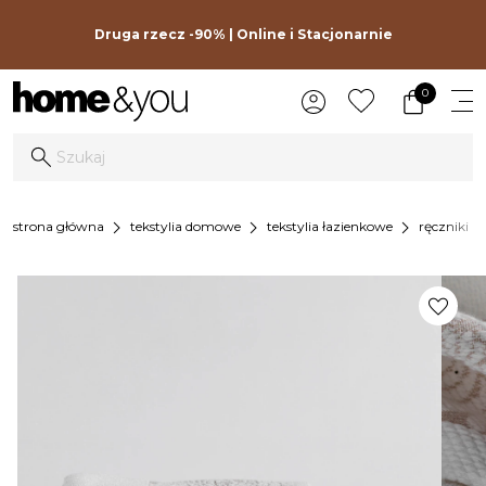
Druga rzecz -90% | Online i Stacjonarnie
0
chevron_right
chevron_right
chevron_right
chevron_
strona główna
tekstylia domowe
tekstylia łazienkowe
ręczniki
favorite