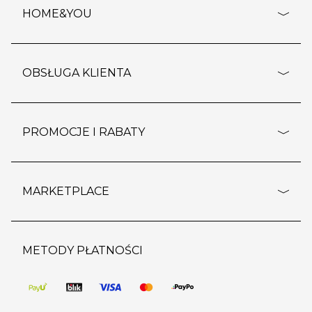
HOME&YOU
adresy sklepów
o firmie
OBSŁUGA KLIENTA
rozporządzenie RODO
pomoc - najczęstsze pytania
ustawienia cookies
dostawy i płatność
PROMOCJE I RABATY
polityka prywatności
polityka zwrotu towaru
kontakt
strefa okazji
reklamacje
blog
outlet
MARKETPLACE
wypis z subskrypcji
jakość i bezpieczeństwo
karta klienta
regulamin sklepu
o marketplace
karta podarunkowa
pozostałe regulaminy
strefa marek
METODY PŁATNOŚCI
regulaminy promocji
produkty
pomoc dla sprzedawców