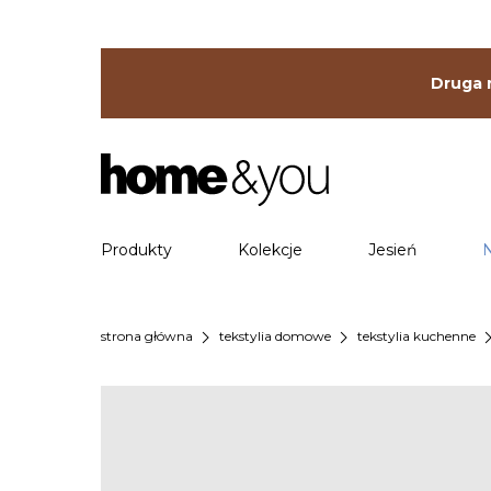
Druga r
Produkty
Kolekcje
Jesień
chevron_right
chevron_right
chevron
strona główna
tekstylia domowe
tekstylia kuchenne