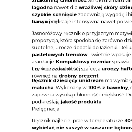
znakomitą chłonność
. Struktura natural
łagodna
nawet dla
wrażliwej skóry dzie
szybkie schnięcie
zapewniają wygodę i hi
barwa
Design i styl
pozostaje intensywna nawet po wie
Jasnoróżowy ręcznik o przyjaznym motyw
propozycja, która spodoba się zarówno dzi
subtelne, urocze dodatki do łazienki. Deli
pastelowych trendów
i świetnie wpasuje
aranżacje.
Kompaktowy rozmiar
sprawia, 
czy w przedszkolnej szafce, a
Funkcje i zawartość
uroczy haf
również na
drobny prezent
.
Ręcznik dziecięcy unidream
ma wymiar
malucha
. Wykonany w
100% z bawełny
,
zapewnia wysoką chłonność i miękkość. De
podkreślają
jakość produktu
.
Pielęgnacja
Ręcznik najlepiej prać w temperaturze
30
wybielać
,
nie suszyć w suszarce bębno