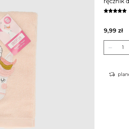
ręcznik 
9,99 zł
remove
delivery_truck_bolt
plan