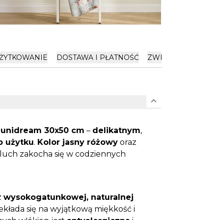
ŻYTKOWANIE
DOSTAWA I PŁATNOŚĆ
ZWROTY
OPINIE
expand_more
 unidream 30x50 cm
–
delikatnym
,
 użytku
.
Kolor jasny różowy
oraz
aluch zakocha się w codziennych
z
wysokogatunkowej, naturalnej
zekłada się na wyjątkową miękkość i