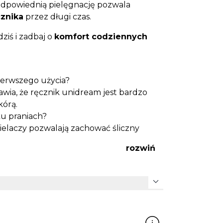
 odpowiednią pielęgnację pozwala
cznika
przez długi czas.
dziś i zadbaj o
komfort codziennych
!
ierwszego użycia?
awia, że ręcznik unidream jest bardzo
kórą.
ku praniach?
ielaczy pozwalają zachować śliczny
cyklach.
rozwiń
iwej skóry dziecka?
na,
antyalergiczna
i miękka – nie
expand_more
kę?
e ręcznika w łazience i przedszkolu.