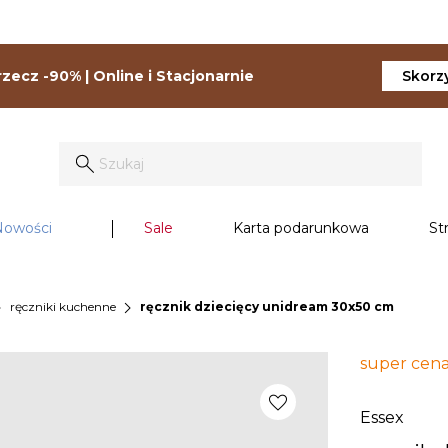
zecz -90% | Online i Stacjonarnie
Skorzy
Nowości
Sale
Karta podarunkowa
St
_right
chevron_right
ręczniki kuchenne
ręcznik dziecięcy unidream 30x50 cm
super cen
favorite
Essex