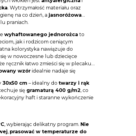
nych włókien jest
antyalergiczna
i
cka
. Wytrzymałość materiału oraz
gienę na co dzień, a
jasnoróżowa
lu praniach.
ie
wyhaftowanego jednorożca
to
eciom, jak i rodzicom ceniącym
katna kolorystyka nawiązuje do
 się w nowoczesne lub dziecięce
że ręcznik łatwo zmieści się w plecaku
towany wzór
idealnie nadaje się
y
30x50 cm
– idealny do
twarzy i rąk
 cechuje się
gramaturą 400 g/m2
, co
koracyjny haft i staranne wykończenie
°C
, wybierając delikatny program.
Nie
wej
,
prasować w temperaturze do