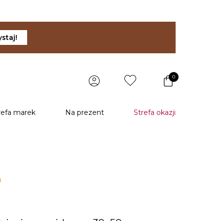
staj!
0
refa marek
Na prezent
Strefa okazji
a