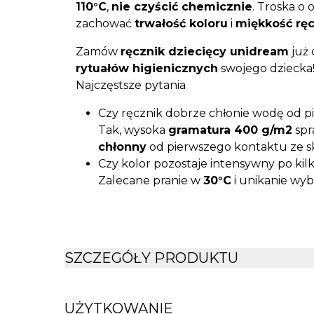
110°C
,
nie czyścić chemicznie
. Troska o
zachować
trwałość koloru
i
miękkość rę
Zamów
ręcznik dziecięcy unidream
już 
rytuałów higienicznych
swojego dziecka
Najczęstsze pytania
Czy ręcznik dobrze chłonie wodę od p
Tak, wysoka
gramatura 400 g/m2
spr
chłonny
od pierwszego kontaktu ze s
Czy kolor pozostaje intensywny po kil
Zalecane pranie w
30°C
i unikanie wyb
jasnoróżowy odcień
nawet po wielu 
Czy materiał jest odpowiedni dla wrażl
100% bawełna naturalna jest bezpiecz
podrażnia skóry.
SZCZEGÓŁY PRODUKTU
Czy ręcznik posiada praktyczną pętel
Praktyczna
pętelka
ułatwia zawieszeni
UŻYTKOWANIE