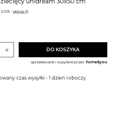
dziecięcy unidream 30x50 cm
5,0/5 -
opinia (1)
add
DO KOSZYKA
sprzedawane i wysyłane przez:
home&you
owany czas wysyłki - 1 dzień roboczy