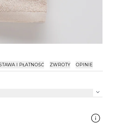
STAWA I PŁATNOŚĆ
ZWROTY
OPINIE
expand_more