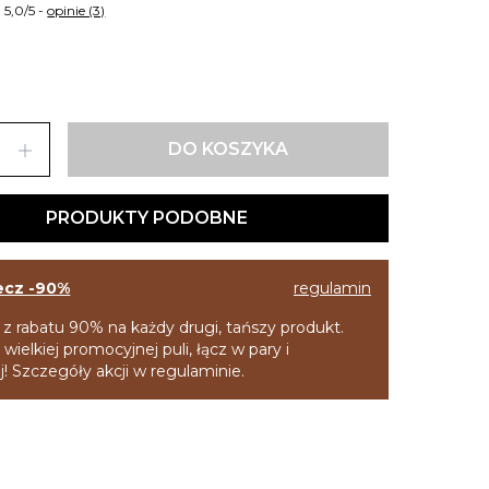
5,0/5 -
opinie (3)
add
DO KOSZYKA
PRODUKTY PODOBNE
ecz -90%
regulamin
 z rabatu 90% na każdy drugi, tańszy produkt.
 wielkiej promocyjnej puli, łącz w pary i
! Szczegóły akcji w regulaminie.