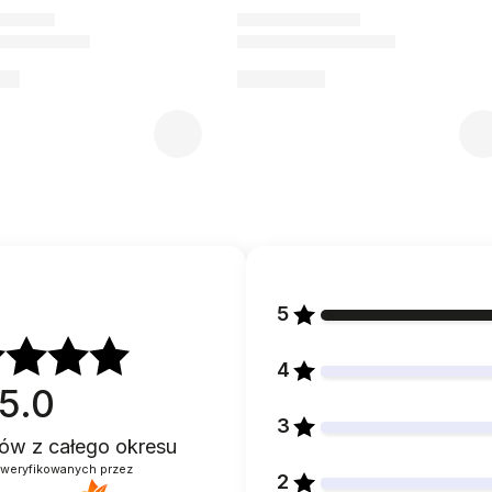
5
4
5.0
3
ntów
z całego okresu
zweryfikowanych przez
2