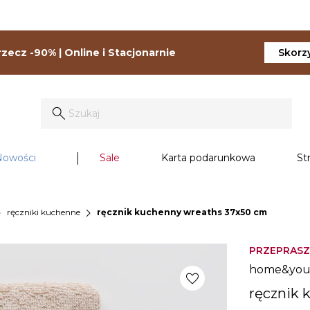
zecz -90% | Online i Stacjonarnie
Skorzy
Nowości
Sale
Karta podarunkowa
St
_right
chevron_right
ręczniki kuchenne
ręcznik kuchenny wreaths 37x50 cm
PRZEPRASZ
home&yo
favorite
ręcznik 