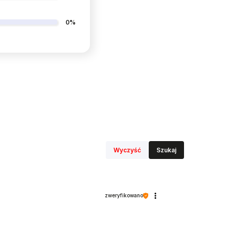
0%
Wyczyść
Szukaj
zweryfikowano