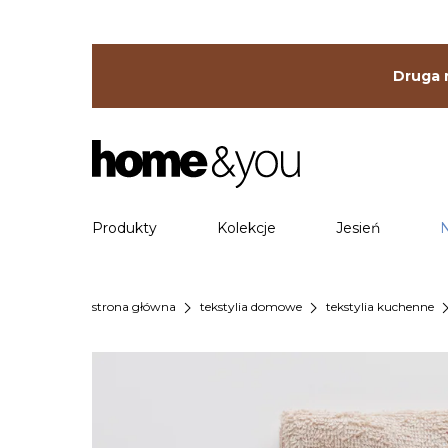
Druga r
Produkty
Kolekcje
Jesień
chevron_right
chevron_right
chevron
strona główna
tekstylia domowe
tekstylia kuchenne