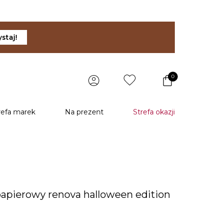
staj!
0
refa marek
Na prezent
Strefa okazji
papierowy renova halloween edition