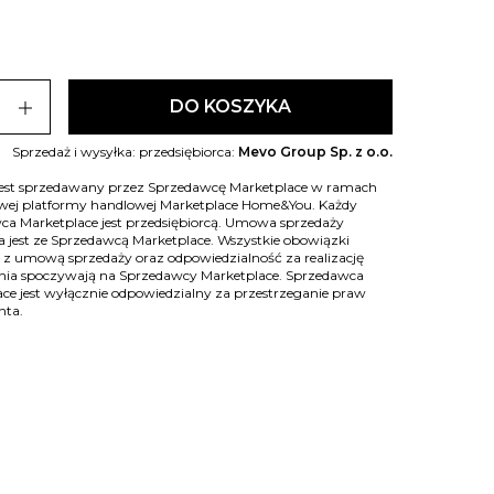
add
DO KOSZYKA
Sprzedaż i wysyłka: przedsiębiorca:
Mevo Group Sp. z o.o.
jest sprzedawany przez Sprzedawcę Marketplace w ramach
owej platformy handlowej Marketplace Home&You. Każdy
ca Marketplace jest przedsiębiorcą. Umowa sprzedaży
 jest ze Sprzedawcą Marketplace. Wszystkie obowiązki
 z umową sprzedaży oraz odpowiedzialność za realizację
ia spoczywają na Sprzedawcy Marketplace. Sprzedawca
ce jest wyłącznie odpowiedzialny za przestrzeganie praw
nta.