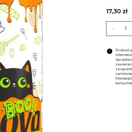
17,30 zł
remove
error
Produkt 
internet
Sprzedaw
zawierana
związane
zamówien
Marketpla
konsume