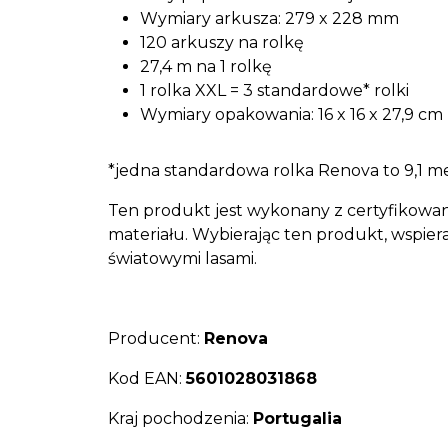
Wymiary arkusza: 279 x 228 mm
120 arkuszy na rolkę
27,4 m na 1 rolkę
1 rolka XXL = 3 standardowe* rolki
Wymiary opakowania: 16 x 16 x 27,9 cm
*jedna standardowa rolka Renova to 9,1 me
Ten produkt jest wykonany z certyfikow
materiału. Wybierając ten produkt, wspie
światowymi lasami.
Producent:
Renova
Kod EAN:
5601028031868
Kraj pochodzenia:
Portugalia