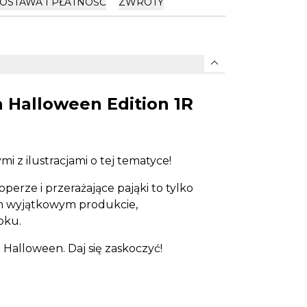
OSTAWA I PŁATNOŚĆ
ZWROTY
expand_more
 Halloween Edition 1R
 z ilustracjami o tej tematyce!
operze i przerażające pająki to tylko
tym wyjątkowym produkcie,
oku.
 Halloween. Daj się zaskoczyć!