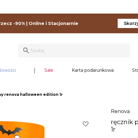
zecz -90% | Online i Stacjonarnie
Skorzy
Nowości
Sale
Karta podarunkowa
St
y renova halloween edition 1r
Renova
ręcznik 
favorite
1r