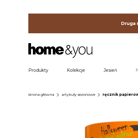
Druga r
Produkty
Kolekcje
Jesień
chevron_right
chevron_right
strona główna
artykuły sezonowe
ręcznik papierow