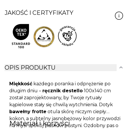
JAKOŚĆ I CERTYFIKATY
expand_more
OPIS PRODUKTU
Miękkość
każdego poranka i odprężenie po
długim dniu –
ręcznik destello
100x140 cm
został zaprojektowany, by Twoje rytuały
kąpielowe stały się chwilą wytchnienia. Dotyk
bawełny frotte
otula skórę niczym ciepły
kokon, a subtelny jasnobeżowy kolor przywodzi
Materiał i korzyści
na myśl spokój piasków pustyni. Ozdobny pas o