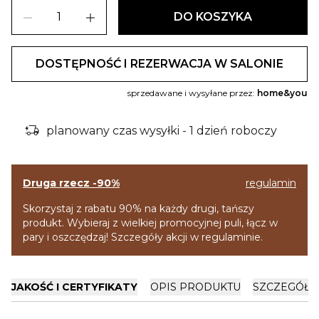
remove
add
DO KOSZYKA
DOSTĘPNOŚĆ I REZERWACJA W SALONIE
sprzedawane i wysyłane przez:
home&you
delivery_truck_bolt
planowany czas wysyłki - 1 dzień roboczy
Druga rzecz -90%
regulamin
Skorzystaj z rabatu 90% na każdy drugi, tańszy
produkt. Wybieraj z wielkiej promocyjnej puli, łącz w
pary i oszczędzaj! Szczegóły akcji w regulaminie.
JAKOŚĆ I CERTYFIKATY
OPIS PRODUKTU
SZCZEGÓŁY