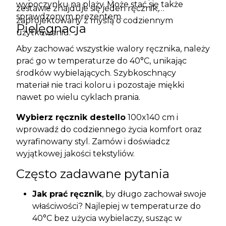
wypoczynku na plaży. Może stać się także
zestawie znajduje się jeden ręcznik,
sprawdzonym prezentem.
zaprojektowany z myślą o codziennym
Pielęgnacja
użytkowaniu.
Aby zachować wszystkie walory ręcznika, należy
prać go w temperaturze do 40°C, unikając
środków wybielających. Szybkoschnący
materiał nie traci koloru i pozostaje miękki
nawet po wielu cyklach prania.
Wybierz ręcznik destello
100x140 cm i
wprowadź do codziennego życia komfort oraz
wyrafinowany styl. Zamów i doświadcz
wyjątkowej jakości tekstyliów.
Często zadawane pytania
Jak prać ręcznik
, by długo zachował swoje
właściwości? Najlepiej w temperaturze do
40°C bez użycia wybielaczy, susząc w