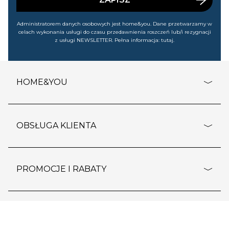
Administratorem danych osobowych jest home&you. Dane przetwarzamy w
celach wykonania usługi do czasu przedawnienia roszczeń lub/i rezygnacji
z usługi NEWSLETTER. Pełna informacja:
tutaj
.
HOME&YOU
adresy sklepów
o firmie
OBSŁUGA KLIENTA
rozporządzenie RODO
pomoc - najczęstsze pytania
ustawienia cookies
dostawy i płatność
PROMOCJE I RABATY
polityka prywatności
DO KOSZYKA
polityka zwrotu towaru
kontakt
strefa okazji
reklamacje
blog
outlet
MARKETPLACE
wypis z subskrypcji
jakość i bezpieczeństwo
karta klienta