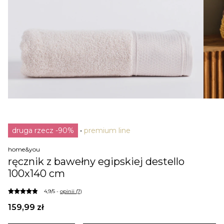
druga rzecz -90%
premium line
home&you
ręcznik z bawełny egipskiej destello
100x140 cm
4,9/5 -
opinii (7)
159,99 zł