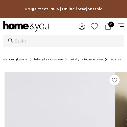
Druga rzecz -90% | Online i Stacjonarnie
0
chevron_right
chevron_right
chevron_right
chevron_
strona główna
tekstylia domowe
tekstylia łazienkowe
ręczniki
favorite