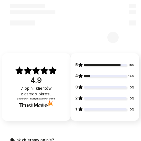
5
86%
4
14%
4.9
3
0%
7
opinii klientów
z całego okresu
2
0%
zebranych i zweryfikowanych przez
1
0%
Jak zbieramy opinie?