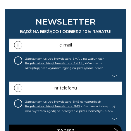
NEWSLETTER
BĄDŹ NA BIEŻĄCO I ODBIERZ 10% RABATU!
e-mail
Zamawiam usługę Newslettera EMAIL na warunkach
Regulaminu Usługi Newslettera EMAIL
, które znam i
akceptuję oraz wyrażam zgodę na przesyłanie przez
home&you S.A w Gdańsku (KRS: 0000015349) na mój adres e-
mail informacji handlowej (m.in. o nowościach, ofertach,
promocjach, wyprzedażach). Wiem, że mogę tę zgodę w
każdej chwili cofnąć.
nr telefonu
Zamawiam usługę Newslettera SMS na warunkach
Regulaminu Usługi Newslettera SMS
które znam i akceptuję
oraz wyrażam zgodę na przesyłanie przez home&you S.A w
Gdańsku (KRS: 0000015349) na mój nr telefonu informacji
handlowej (m.in. o nowościach, ofertach, promocjach,
wyprzedażach). Wiem, że mogę tę zgodę w każdej chwili
cofnąć.
ZAPISZ