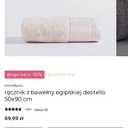
druga rzecz -90%
premium line
home&you
ręcznik z bawełny egipskiej destello
50x90 cm
4,8/5 -
opinii (14)
69,99 zł