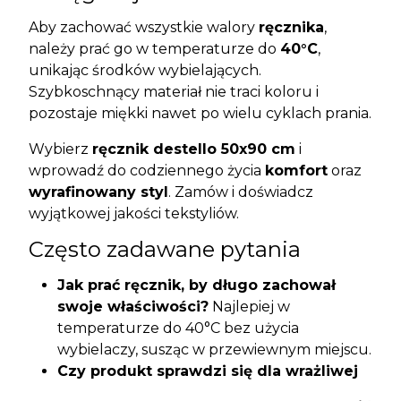
Aby zachować wszystkie walory
ręcznika
,
należy prać go w temperaturze do
40°C
,
unikając środków wybielających.
Szybkoschnący materiał nie traci koloru i
pozostaje miękki nawet po wielu cyklach prania.
Wybierz
ręcznik destello 50x90 cm
i
wprowadź do codziennego życia
komfort
oraz
wyrafinowany styl
. Zamów i doświadcz
wyjątkowej jakości tekstyliów.
Często zadawane pytania
Jak prać ręcznik, by długo zachował
swoje właściwości?
Najlepiej w
temperaturze do 40°C bez użycia
wybielaczy, susząc w przewiewnym miejscu.
Czy produkt sprawdzi się dla wrażliwej
skóry?
Tak, bawełna egipska i wiskoza są