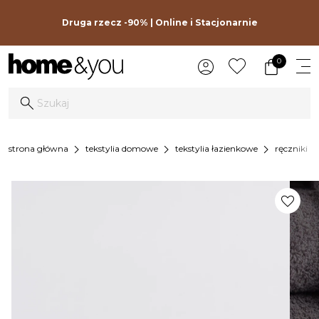
Druga rzecz -90% | Online i Stacjonarnie
0
chevron_right
chevron_right
chevron_right
chevron_
strona główna
tekstylia domowe
tekstylia łazienkowe
ręczniki
favorite