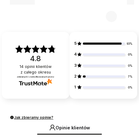
5
93%
4
0%
4.8
3
0%
14
opinii klientów
z całego okresu
2
7%
zebranych i zweryfikowanych przez
1
0%
Jak zbieramy opinie?
Opinie klientów