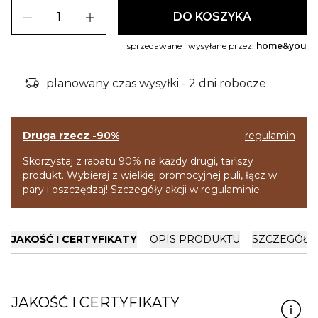
remove
add
DO KOSZYKA
sprzedawane i wysyłane przez:
home&you
delivery_truck_bolt
planowany czas wysyłki - 2 dni robocze
Druga rzecz -90%
regulamin
Skorzystaj z rabatu 90% na każdy drugi, tańszy
produkt. Wybieraj z wielkiej promocyjnej puli, łącz w
pary i oszczędzaj! Szczegóły akcji w regulaminie.
JAKOŚĆ I CERTYFIKATY
OPIS PRODUKTU
SZCZEGÓŁY
JAKOŚĆ I CERTYFIKATY