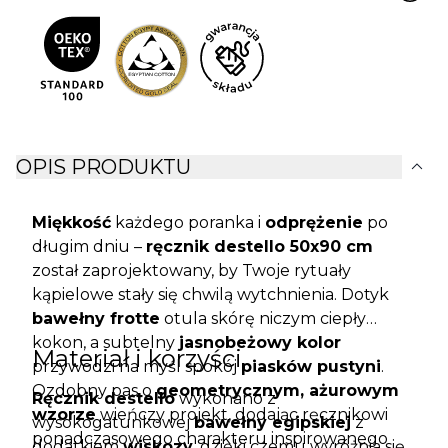
expand_more
OPIS PRODUKTU
Miękkość
każdego poranka i
odprężenie
po
długim dniu –
ręcznik destello 50x90 cm
został zaprojektowany, by Twoje rytuały
kąpielowe stały się chwilą wytchnienia. Dotyk
bawełny frotte
otula skórę niczym ciepły
kokon, a subtelny
jasnobeżowy kolor
Materiał i korzyści
przywodzi na myśl spokój
piasków pustyni
.
Ozdobny pas o
geometrycznym, ażurowym
Ręcznik destello
wykonano z
wzorze
wieńczy projekt, dodając ręcznikowi
wysokogatunkowej
bawełny egipskiej
z
ponadczasowego charakteru inspirowanego
dodatkiem
wiskozy
, dzięki czemu wyróżnia się