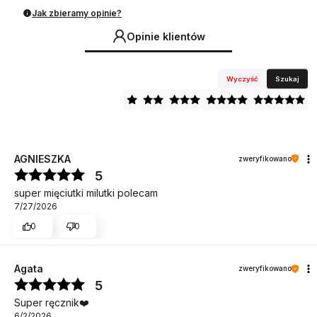
Jak zbieramy opinie?
Opinie klientów
Wyczyść
Szukaj
AGNIESZKA
zweryfikowano
5
super mięciutki milutki polecam
7/27/2026
0
0
Agata
zweryfikowano
5
Super ręcznik❤️
6/2/2026