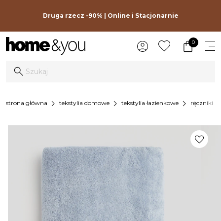
Druga rzecz -90% | Online i Stacjonarnie
0
chevron_right
chevron_right
chevron_right
chevron_
strona główna
tekstylia domowe
tekstylia łazienkowe
ręczniki
favorite