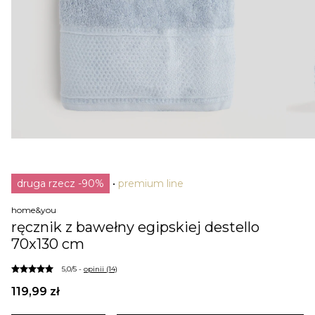
druga rzecz -90%
premium line
home&you
ręcznik z bawełny egipskiej destello
70x130 cm
5,0/5 -
opinii (14)
119,99 zł