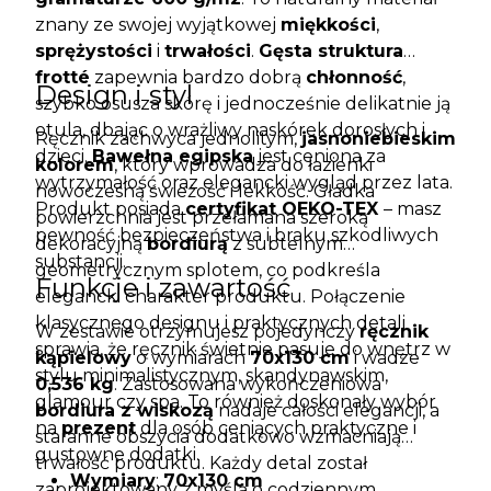
znany ze swojej wyjątkowej
miękkości
,
sprężystości
i
trwałości
.
Gęsta struktura
frotté
zapewnia bardzo dobrą
chłonność
,
Design i styl
szybko osusza skórę i jednocześnie delikatnie ją
otula, dbając o wrażliwy naskórek dorosłych i
Ręcznik zachwyca jednolitym,
jasnoniebieskim
dzieci.
Bawełna egipska
jest ceniona za
kolorem
, który wprowadza do łazienki
wytrzymałość oraz elegancki wygląd przez lata.
nowoczesną świeżość i lekkość. Gładka
Produkt posiada
certyfikat OEKO-TEX
– masz
powierzchnia jest przełamana szeroką
pewność bezpieczeństwa i braku szkodliwych
dekoracyjną
bordiurą
z subtelnym
substancji.
geometrycznym splotem, co podkreśla
Funkcje i zawartość
elegancki charakter produktu. Połączenie
klasycznego designu i praktycznych detali
W zestawie otrzymujesz pojedynczy
ręcznik
sprawia, że ręcznik świetnie pasuje do wnętrz w
kąpielowy
o wymiarach
70x130 cm
i wadze
stylu minimalistycznym, skandynawskim,
0,536 kg
. Zastosowana wykończeniowa
glamour czy spa. To również doskonały wybór
bordiura z wiskozą
nadaje całości elegancji, a
na
prezent
dla osób ceniących praktyczne i
staranne obszycia dodatkowo wzmacniają
gustowne dodatki.
trwałość produktu. Każdy detal został
Wymiary
:
70x130 cm
zaprojektowany z myślą o codziennym