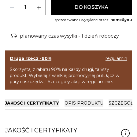
remove
add
DO KOSZYKA
sprzedawane i wysyłane przez:
home&you
delivery_truck_bolt
planowany czas wysyłki - 1 dzień roboczy
Druga rzecz -90%
regulamin
Skorzystaj z rabatu 90% na każdy drugi, tańszy
produkt. Wybieraj z wielkiej promocyjnej puli, łącz w
pary i oszczędzaj! Szczegóły akcji w regulaminie.
JAKOŚĆ I CERTYFIKATY
OPIS PRODUKTU
SZCZEGÓŁY
JAKOŚĆ I CERTYFIKATY