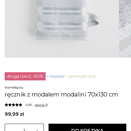
druga rzecz -90%
nowość
premium line
home&you
ręcznik z modalem modalini 70x130 cm
5,0/5 -
opinia (1)
99,99 zł
DO KOSZYKA