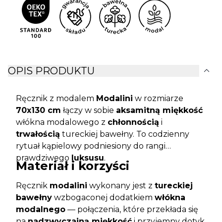
expand_more
OPIS PRODUKTU
Ręcznik z modalem
Modalini
w rozmiarze
70x130 cm
łączy w sobie
aksamitną miękkość
włókna modalowego z
chłonnością
i
trwałością
tureckiej bawełny. To codzienny
rytuał kąpielowy podniesiony do rangi
prawdziwego
luksusu
.
Materiał i korzyści
Ręcznik
modalini
wykonany jest z
tureckiej
bawełny
wzbogaconej dodatkiem
włókna
modalnego
— połączenia, które przekłada się
na
nadzwyczajną miękkość
i przyjemny dotyk