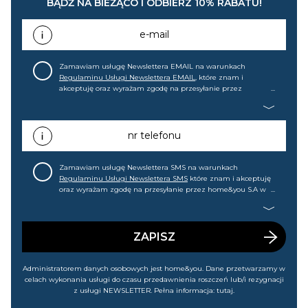
BĄDŹ NA BIEŻĄCO I ODBIERZ 10% RABATU!
e-mail
Zamawiam usługę Newslettera EMAIL na warunkach
Regulaminu Usługi Newslettera EMAIL
, które znam i
akceptuję oraz wyrażam zgodę na przesyłanie przez
home&you S.A w Gdańsku (KRS: 0000015349) na mój adres e-
mail informacji handlowej (m.in. o nowościach, ofertach,
promocjach, wyprzedażach). Wiem, że mogę tę zgodę w
każdej chwili cofnąć.
nr telefonu
Zamawiam usługę Newslettera SMS na warunkach
Regulaminu Usługi Newslettera SMS
które znam i akceptuję
oraz wyrażam zgodę na przesyłanie przez home&you S.A w
Gdańsku (KRS: 0000015349) na mój nr telefonu informacji
handlowej (m.in. o nowościach, ofertach, promocjach,
wyprzedażach). Wiem, że mogę tę zgodę w każdej chwili
cofnąć.
ZAPISZ
Administratorem danych osobowych jest home&you. Dane przetwarzamy w
celach wykonania usługi do czasu przedawnienia roszczeń lub/i rezygnacji
z usługi NEWSLETTER. Pełna informacja:
tutaj
.