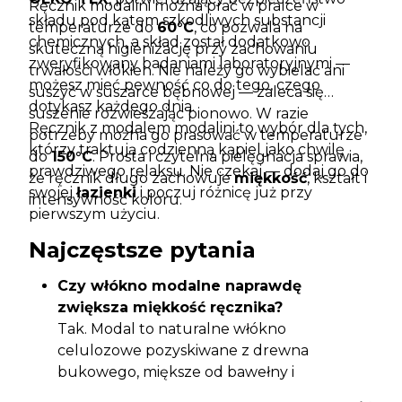
Ręcznik modalini można prać w pralce w
składu pod kątem szkodliwych substancji
temperaturze do
60°C
, co pozwala na
chemicznych, a skład został dodatkowo
skuteczną higienizację przy zachowaniu
zweryfikowany badaniami laboratoryjnymi —
trwałości włókien. Nie należy go wybielać ani
możesz mieć pewność co do tego, czego
suszyć w suszarce bębnowej — zaleca się
dotykasz każdego dnia.
suszenie rozwieszając pionowo. W razie
Ręcznik z modalem modalini to wybór dla tych,
potrzeby można go prasować w temperaturze
którzy traktują codzienną kąpiel jako chwilę
do
150°C
. Prosta i czytelna pielęgnacja sprawia,
prawdziwego relaksu. Nie czekaj — dodaj go do
że ręcznik długo zachowuje
miękkość
, kształt i
swojej
łazienki
i poczuj różnicę już przy
intensywność koloru.
pierwszym użyciu.
Najczęstsze pytania
Czy włókno modalne naprawdę
zwiększa miękkość ręcznika?
Tak. Modal to naturalne włókno
celulozowe pozyskiwane z drewna
bukowego, miększe od bawełny i
zachowujące tę właściwość nawet po