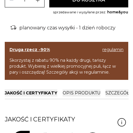
remove
add
sprzedawane i wysyłane przez:
home&you
delivery_truck_bolt
planowany czas wysyłki - 1 dzień roboczy
Druga rzecz -90%
regulamin
Skorzystaj z rabatu 90% na każdy drugi, tańszy
produkt. Wybieraj z wielkiej promocyjnej puli, łącz w
pary i oszczędzaj! Szczegóły akcji w regulaminie.
JAKOŚĆ I CERTYFIKATY
OPIS PRODUKTU
SZCZEGÓŁY
JAKOŚĆ I CERTYFIKATY