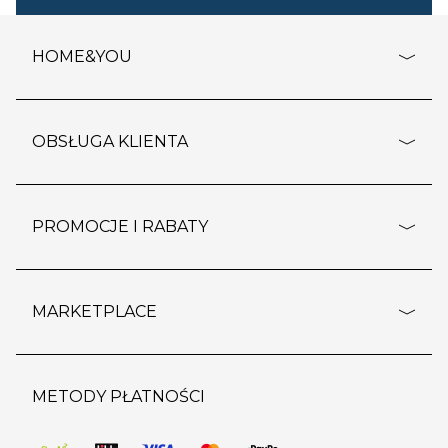
HOME&YOU
adresy sklepów
o firmie
OBSŁUGA KLIENTA
rozporządzenie RODO
pomoc - najczęstsze pytania
ustawienia cookies
dostawy i płatność
PROMOCJE I RABATY
polityka prywatności
polityka zwrotu towaru
kontakt
strefa okazji
reklamacje
blog
outlet
MARKETPLACE
wypis z subskrypcji
jakość i bezpieczeństwo
karta klienta
regulamin sklepu
o marketplace
karta podarunkowa
pozostałe regulaminy
strefa marek
METODY PŁATNOŚCI
regulaminy promocji
produkty