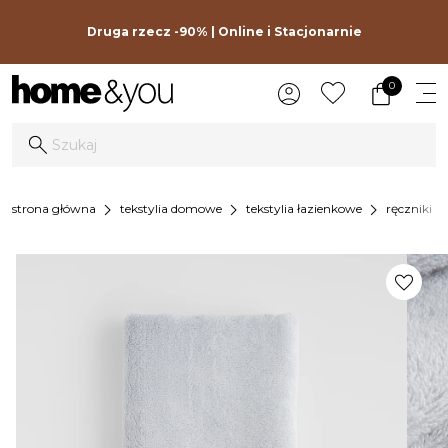
Druga rzecz -90% | Online i Stacjonarnie
0
chevron_right
chevron_right
chevron_right
chevron_
strona główna
tekstylia domowe
tekstylia łazienkowe
ręczniki
favorite