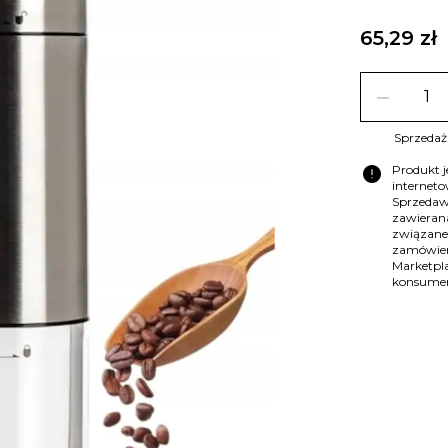
65,29 zł
remove
Sprzedaż 
error
Produkt 
internet
Sprzedaw
zawierana
związane
zamówien
Marketpla
konsume