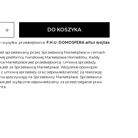
add
DO KOSZYKA
i wysyłka: przedsiębiorca:
F.H.U. DOMOSFERA artur wojtas
jest sprzedawany przez Sprzedawcę Marketplace w ramach
owej platformy handlowej Marketplace Home&You. Każdy
ca Marketplace jest przedsiębiorcą. Umowa sprzedaży
 jest ze Sprzedawcą Marketplace. Wszystkie obowiązki
 z umową sprzedaży oraz odpowiedzialność za realizację
ia spoczywają na Sprzedawcy Marketplace. Sprzedawca
ce jest wyłącznie odpowiedzialny za przestrzeganie praw
nta.