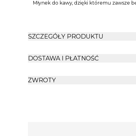
Młynek do kawy, dzięki któremu zawsze będ
kawą.
Wymiary młynka: wysokość 18 cm, średnic
SZCZEGÓŁY PRODUKTU
DOSTAWA I PŁATNOŚĆ
ZWROTY