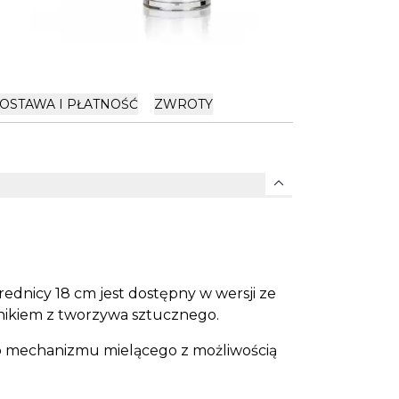
OSTAWA I PŁATNOŚĆ
ZWROTY
expand_more
dnicy 18 cm jest dostępny w wersji ze
nikiem z tworzywa sztucznego.
o mechanizmu mielącego z możliwością