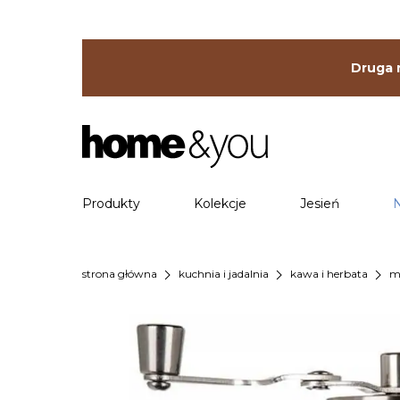
Druga r
Produkty
Kolekcje
Jesień
chevron_right
chevron_right
chevron_right
strona główna
kuchnia i jadalnia
kawa i herbata
m