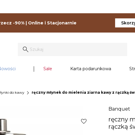
zecz -90% | Online i Stacjonarnie
Skorzy
Nowości
Sale
Karta podarunkowa
St
chevron_right
łynki do kawy
ręczny młynek do mielenia ziarna kawy z rączką ś
Banquet
ręczny m
favorite
rączką ś