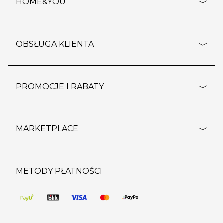
HOME&YOU
adresy sklepów
o firmie
OBSŁUGA KLIENTA
rozporządzenie RODO
pomoc - najczęstsze pytania
ustawienia cookies
dostawy i płatność
PROMOCJE I RABATY
polityka prywatności
polityka zwrotu towaru
kontakt
strefa okazji
reklamacje
blog
outlet
MARKETPLACE
wypis z subskrypcji
jakość i bezpieczeństwo
karta klienta
regulamin sklepu
o marketplace
karta podarunkowa
pozostałe regulaminy
strefa marek
METODY PŁATNOŚCI
regulaminy promocji
produkty
pomoc dla sprzedawców