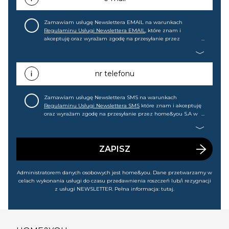
Zamawiam usługę Newslettera EMAIL na warunkach
Regulaminu Usługi Newslettera EMAIL
, które znam i
akceptuję oraz wyrażam zgodę na przesyłanie przez
home&you S.A w Gdańsku (KRS: 0000015349) na mój adres e-
mail informacji handlowej (m.in. o nowościach, ofertach,
promocjach, wyprzedażach). Wiem, że mogę tę zgodę w
każdej chwili cofnąć.
nr telefonu
Zamawiam usługę Newslettera SMS na warunkach
Regulaminu Usługi Newslettera SMS
które znam i akceptuję
oraz wyrażam zgodę na przesyłanie przez home&you S.A w
Gdańsku (KRS: 0000015349) na mój nr telefonu informacji
handlowej (m.in. o nowościach, ofertach, promocjach,
wyprzedażach). Wiem, że mogę tę zgodę w każdej chwili
cofnąć.
ZAPISZ
Administratorem danych osobowych jest home&you. Dane przetwarzamy w
celach wykonania usługi do czasu przedawnienia roszczeń lub/i rezygnacji
z usługi NEWSLETTER. Pełna informacja:
tutaj
.