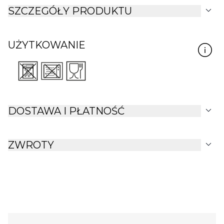
expand_more
SZCZEGÓŁY PRODUKTU
UŻYTKOWANIE
expand_more
DOSTAWA I PŁATNOŚĆ
expand_more
ZWROTY