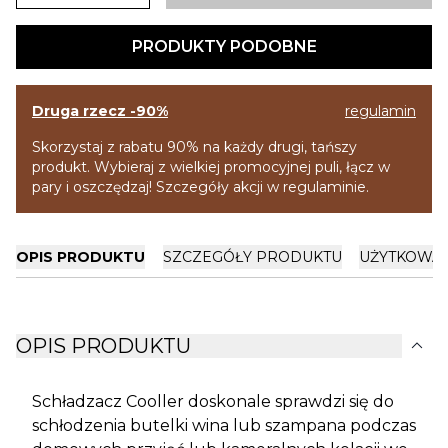
PRODUKTY PODOBNE
Druga rzecz -90%
regulamin
Skorzystaj z rabatu 90% na każdy drugi, tańszy
produkt. Wybieraj z wielkiej promocyjnej puli, łącz w
pary i oszczędzaj! Szczegóły akcji w regulaminie.
OPIS PRODUKTU
SZCZEGÓŁY PRODUKTU
UŻYTKOWA
expand_more
OPIS PRODUKTU
Schładzacz Cooller doskonale sprawdzi się do
schłodzenia butelki wina lub szampana podczas