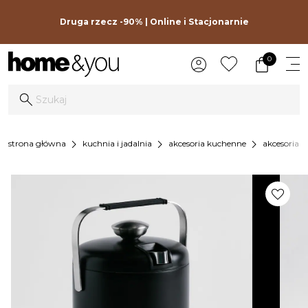
Druga rzecz -90% | Online i Stacjonarnie
0
chevron_right
chevron_right
chevron_right
strona główna
kuchnia i jadalnia
akcesoria kuchenne
akcesoria 
favorite