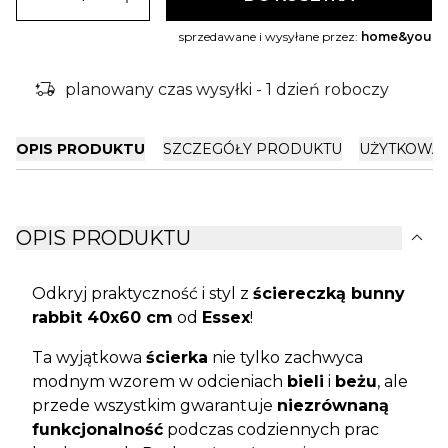
sprzedawane i wysyłane przez:
home&you
delivery_truck_bolt
planowany czas wysyłki - 1 dzień roboczy
OPIS PRODUKTU
SZCZEGÓŁY PRODUKTU
UŻYTKOWA
expand_more
OPIS PRODUKTU
Odkryj praktyczność i styl z
ściereczką bunny
rabbit 40x60 cm
od
Essex
!
Ta wyjątkowa
ścierka
nie tylko zachwyca
modnym wzorem w odcieniach
bieli
i
beżu
, ale
przede wszystkim gwarantuje
niezrównaną
funkcjonalność
podczas codziennych prac