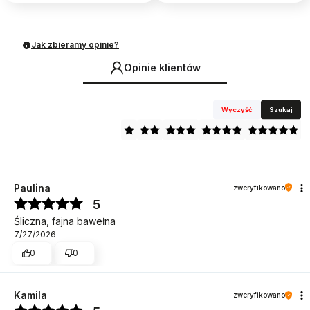
Jak zbieramy opinie?
Opinie klientów
Wyczyść
Szukaj
Paulina
zweryfikowano
5
Śliczna, fajna bawełna
7/27/2026
0
0
Kamila
zweryfikowano