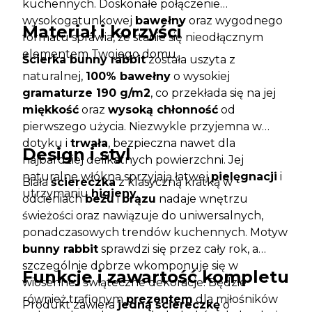
kuchennych. Doskonałe połączenie
wysokogatunkowej
bawełny
oraz wygodnego
Materiał i korzyści
formatu sprawia, że stanie się nieodłącznym
elementem Twojego domu.
Ścierka bunny rabbit
została uszyta z
naturalnej,
100% bawełny
o wysokiej
gramaturze 190 g/m2
, co przekłada się na jej
miękkość
oraz
wysoką chłonność
od
pierwszego użycia. Niezwykle przyjemna w
dotyku i
trwała
, bezpieczna nawet dla
Design i styl
najbardziej delikatnych powierzchni. Jej
naturalne włókna sprzyjają łatwej
pielęgnacji
i
Biała
ściereczka
z klasyczną kratką w
utrzymaniu
higieny
.
odcieniach
beżu
i
brązu
nadaje wnętrzu
świeżości oraz nawiązuje do uniwersalnych,
ponadczasowych trendów kuchennych. Motyw
bunny rabbit
sprawdzi się przez cały rok, a
szczególnie dobrze wkomponuje się w
Funkcje i zawartość kompletu
wiosenne i świąteczne dekoracje. Będzie
również trafionym
prezentem
dla miłośników
Produkt zawiera
jedną ściereczkę
o