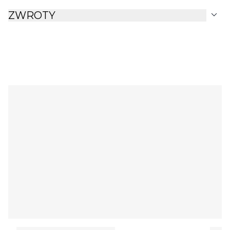
expand_more
ZWROTY