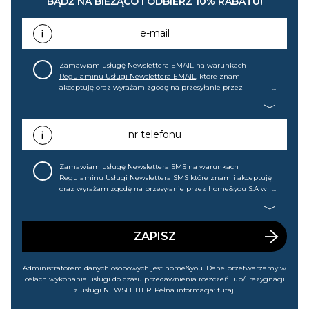
BĄDŹ NA BIEŻĄCO I ODBIERZ 10% RABATU!
e-mail
Zamawiam usługę Newslettera EMAIL na warunkach
Regulaminu Usługi Newslettera EMAIL
, które znam i
akceptuję oraz wyrażam zgodę na przesyłanie przez
home&you S.A w Gdańsku (KRS: 0000015349) na mój adres e-
mail informacji handlowej (m.in. o nowościach, ofertach,
promocjach, wyprzedażach). Wiem, że mogę tę zgodę w
każdej chwili cofnąć.
nr telefonu
Zamawiam usługę Newslettera SMS na warunkach
Regulaminu Usługi Newslettera SMS
które znam i akceptuję
oraz wyrażam zgodę na przesyłanie przez home&you S.A w
Gdańsku (KRS: 0000015349) na mój nr telefonu informacji
handlowej (m.in. o nowościach, ofertach, promocjach,
wyprzedażach). Wiem, że mogę tę zgodę w każdej chwili
cofnąć.
ZAPISZ
Administratorem danych osobowych jest home&you. Dane przetwarzamy w
celach wykonania usługi do czasu przedawnienia roszczeń lub/i rezygnacji
z usługi NEWSLETTER. Pełna informacja:
tutaj
.