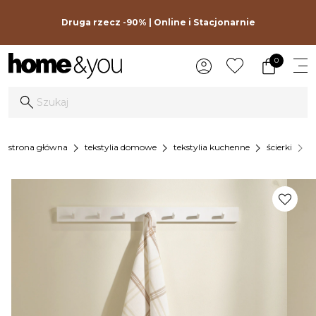
Druga rzecz -90% | Online i Stacjonarnie
0
chevron_right
chevron_right
chevron_right
chevron_right
strona główna
tekstylia domowe
tekstylia kuchenne
ścierki
ś
favorite