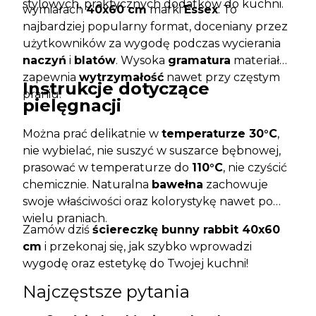
stylowych, praktycznych dodatków do kuchni.
wymiarach
40x60 cm
marki
Essex
. To
najbardziej popularny format, doceniany przez
użytkowników za wygodę podczas wycierania
naczyń
i
blatów
. Wysoka
gramatura
materiału
zapewnia
wytrzymałość
nawet przy częstym
Instrukcje dotyczące
praniu.
pielęgnacji
Można prać delikatnie w
temperaturze 30°C
,
nie wybielać, nie suszyć w suszarce bębnowej,
prasować w temperaturze do
110°C
, nie czyścić
chemicznie. Naturalna
bawełna
zachowuje
swoje właściwości oraz kolorystykę nawet po
wielu praniach.
Zamów dziś
ściereczkę bunny rabbit 40x60
cm
i przekonaj się, jak szybko wprowadzi
wygodę oraz estetykę do Twojej kuchni!
Najczęstsze pytania