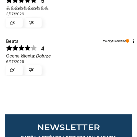
5
💪👍️👍️👍️👍️👍️👍️👍️👍️💪
3/17/2026
0
0
Beata
zweryfikowano
4
Ocena klienta:
Dobrze
6/17/2026
0
0
NEWSLETTER