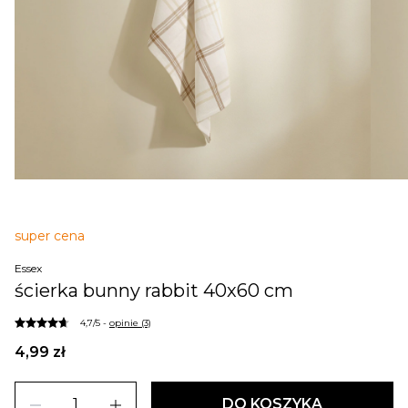
super cena
Essex
ścierka bunny rabbit 40x60 cm
4,7/5 -
opinie (3)
4,99 zł
remove
add
DO KOSZYKA