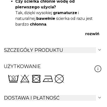
Czy ścierka chłonie wodę od
pierwszego użycia?
Tak, dzięki wysokiej
gramaturze
i
naturalnej
bawełnie
ścierka od razu jest
bardzo
chłonna
.
Czy wzór bunny rabbit jest trwały?
rozwiń
Tak, nadruk nie blaknie po
praniu
zgodnym
z zaleceniami pielęgnacyjnymi.
Czy produkt jest wykonany w 100% z
expand_more
SZCZEGÓŁY PRODUKTU
bawełny?
Tak, ścierka bunny rabbit powstała z
wysokogatunkowej
bawełny
.
UŻYTKOWANIE
expand_more
DOSTAWA I PŁATNOŚĆ