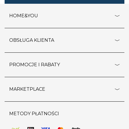
HOME&YOU
adresy sklepów
o firmie
OBSŁUGA KLIENTA
rozporządzenie RODO
pomoc - najczęstsze pytania
ustawienia cookies
dostawy i płatność
PROMOCJE I RABATY
polityka prywatności
polityka zwrotu towaru
kontakt
strefa okazji
reklamacje
blog
outlet
MARKETPLACE
wypis z subskrypcji
jakość i bezpieczeństwo
karta klienta
regulamin sklepu
o marketplace
karta podarunkowa
pozostałe regulaminy
strefa marek
METODY PŁATNOŚCI
regulaminy promocji
produkty