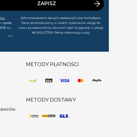
ZAPISZ
inu
Administratorem danych osobowych jest home&you.
m zgodę
Dane przetwarzamy w celach wykonania usługi do
349) na
czasu przedawnienia roszczeń lub/i rezygnacji z usługi
rtach,
NEWSLETTER. Pełna informacja:
tutaj
.
j chwili
METODY PŁATNOŚCI
METODY DOSTAWY
edawców