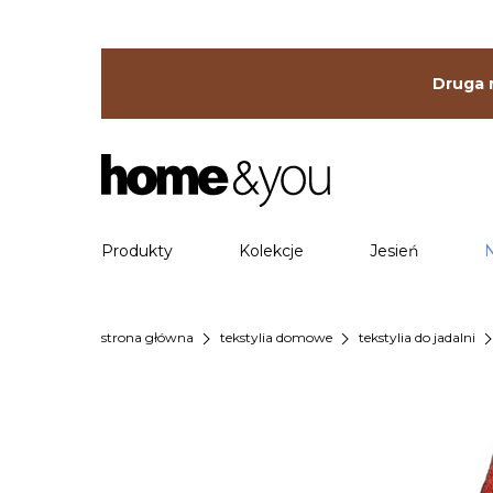
Druga r
Produkty
Kolekcje
Jesień
chevron_right
chevron_right
chevron_
strona główna
tekstylia domowe
tekstylia do jadalni