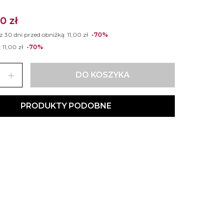
0 zł
 z 30 dni przed obniżką:
11,00 zł
-70%
:
11,00 zł
-70%
add
DO KOSZYKA
PRODUKTY PODOBNE