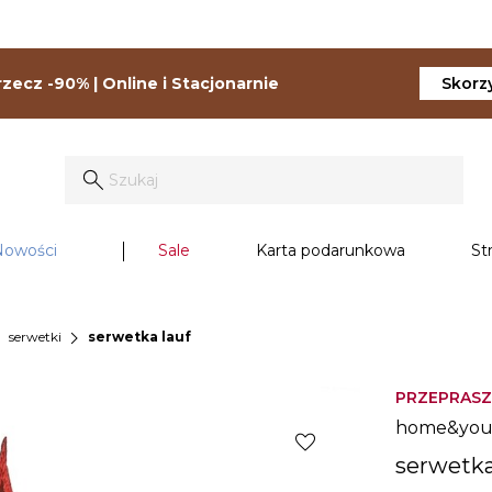
zecz -90% | Online i Stacjonarnie
Skorzy
Nowości
Sale
Karta podarunkowa
St
right
chevron_right
serwetki
serwetka lauf
PRZEPRASZ
home&yo
favorite
serwetka