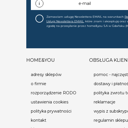
e-mail
Zamawiam usługę Newslettera EMAIL na warunkach
R
Usługi Newslettera EMAIL
, które znam i akceptuję oraz
zgodę na przesyłanie przez home&you S.A w Gdańsku (K
0000015349) na mój adres e-mail informacji handlowej (m
nowościach, ofertach, promocjach, wyprzedażach). Wiem
zgodę w każdej chwili cofnąć.
HOME&YOU
OBSŁUGA KLIEN
adresy sklepów
pomoc - najczęst
o firmie
dostawy i płatno
rozporządzenie RODO
polityka zwrotu 
ustawienia cookies
reklamacje
polityka prywatności
wypis z subskrypc
kontakt
regulamin sklepu