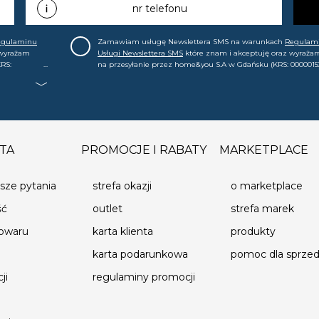
nr telefonu
egulaminu
Zamawiam usługę Newslettera SMS na warunkach
Regulam
 wyrażam
Usługi Newslettera SMS
które znam i akceptuję oraz wyraża
RS:
na przesyłanie przez home&you S.A w Gdańsku (KRS: 0000015
.in. o
mój nr telefonu informacji handlowej (m.in. o nowościach, ofe
, że mogę tę
promocjach, wyprzedażach). Wiem, że mogę tę zgodę w każde
cofnąć.
TA
PROMOCJE I RABATY
MARKETPLACE
sze pytania
strefa okazji
o marketplace
ść
outlet
strefa marek
towaru
karta klienta
produkty
karta podarunkowa
pomoc dla sprz
ji
regulaminy promocji