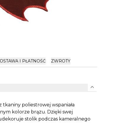
OSTAWA I PŁATNOŚĆ
ZWROTY
expand_more
z tkaniny poliestrowej wspaniała
nym kolorze brązu. Dzięki swej
 udekoruje stolik podczas kameralnego