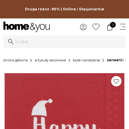
Druga rzecz -90% | Online i Stacjonarnie
0
chevron_right
chevron_right
chevron_right
strona główna
artykuły sezonowe
boże narodzenie
serwetki h
favorite