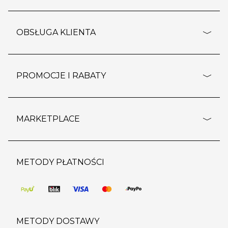
adresy sklepów
o firmie
OBSŁUGA KLIENTA
rozporządzenie RODO
pomoc - najczęstsze pytania
ustawienia cookies
dostawy i płatność
PROMOCJE I RABATY
polityka prywatności
polityka zwrotu towaru
kontakt
strefa okazji
reklamacje
blog
outlet
MARKETPLACE
wypis z subskrypcji
jakość i bezpieczeństwo
karta klienta
regulamin sklepu
o marketplace
karta podarunkowa
pozostałe regulaminy
strefa marek
METODY PŁATNOŚCI
regulaminy promocji
produkty
pomoc dla sprzedawców
METODY DOSTAWY