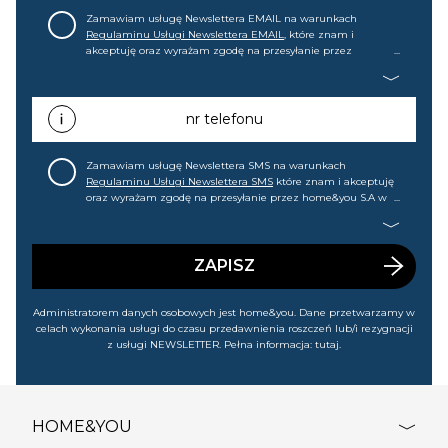
Zamawiam usługę Newslettera EMAIL na warunkach
Regulaminu Usługi Newslettera EMAIL
, które znam i
akceptuję oraz wyrażam zgodę na przesyłanie przez
home&you S.A w Gdańsku (KRS: 0000015349) na mój adres e-
mail informacji handlowej (m.in. o nowościach, ofertach,
promocjach, wyprzedażach). Wiem, że mogę tę zgodę w
każdej chwili cofnąć.
nr telefonu
Zamawiam usługę Newslettera SMS na warunkach
Regulaminu Usługi Newslettera SMS
które znam i akceptuję
oraz wyrażam zgodę na przesyłanie przez home&you S.A w
Gdańsku (KRS: 0000015349) na mój nr telefonu informacji
handlowej (m.in. o nowościach, ofertach, promocjach,
wyprzedażach). Wiem, że mogę tę zgodę w każdej chwili
cofnąć.
ZAPISZ
Administratorem danych osobowych jest home&you. Dane przetwarzamy w
celach wykonania usługi do czasu przedawnienia roszczeń lub/i rezygnacji
z usługi NEWSLETTER. Pełna informacja:
tutaj
.
HOME&YOU