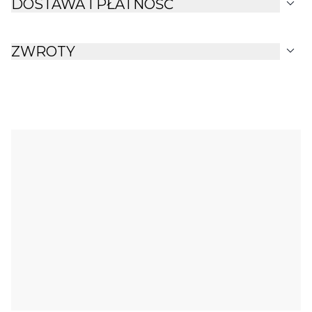
expand_more
DOSTAWA I PŁATNOŚĆ
expand_more
ZWROTY