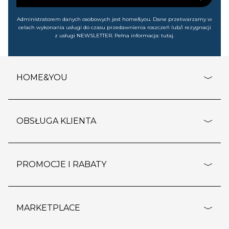
Administratorem danych osobowych jest home&you. Dane przetwarzamy w
celach wykonania usługi do czasu przedawnienia roszczeń lub/i rezygnacji
z usługi NEWSLETTER. Pełna informacja:
tutaj
.
HOME&YOU
adresy sklepów
o firmie
OBSŁUGA KLIENTA
rozporządzenie RODO
pomoc - najczęstsze pytania
ustawienia cookies
dostawy i płatność
PROMOCJE I RABATY
polityka prywatności
polityka zwrotu towaru
kontakt
strefa okazji
reklamacje
blog
outlet
MARKETPLACE
wypis z subskrypcji
jakość i bezpieczeństwo
karta klienta
regulamin sklepu