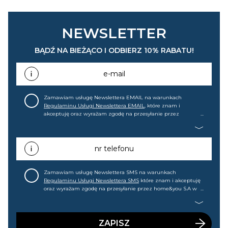
NEWSLETTER
BĄDŹ NA BIEŻĄCO I ODBIERZ 10% RABATU!
e-mail
Zamawiam usługę Newslettera EMAIL na warunkach
Regulaminu Usługi Newslettera EMAIL
, które znam i
akceptuję oraz wyrażam zgodę na przesyłanie przez
home&you S.A w Gdańsku (KRS: 0000015349) na mój adres e-
mail informacji handlowej (m.in. o nowościach, ofertach,
promocjach, wyprzedażach). Wiem, że mogę tę zgodę w
każdej chwili cofnąć.
nr telefonu
Zamawiam usługę Newslettera SMS na warunkach
Regulaminu Usługi Newslettera SMS
które znam i akceptuję
oraz wyrażam zgodę na przesyłanie przez home&you S.A w
Gdańsku (KRS: 0000015349) na mój nr telefonu informacji
handlowej (m.in. o nowościach, ofertach, promocjach,
wyprzedażach). Wiem, że mogę tę zgodę w każdej chwili
cofnąć.
ZAPISZ