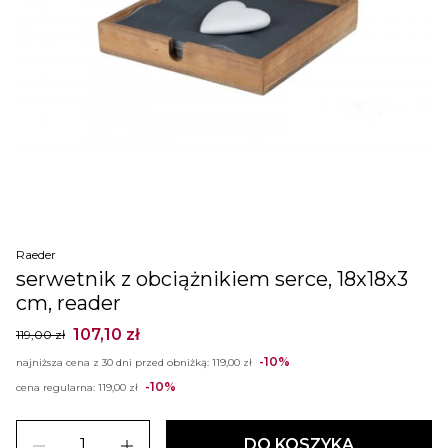
Raeder
serwetnik z obciążnikiem serce, 18x18x3
cm, reader
107,10 zł
119,00 zł
-10%
najniższa cena z 30 dni przed obniżką:
119,00 zł
-10%
cena regularna:
119,00 zł
remove
add
DO KOSZYKA