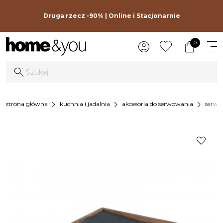
Druga rzecz -90% | Online i Stacjonarnie
0
chevron_right
chevron_right
chevron_right
strona główna
kuchnia i jadalnia
akcesoria do serwowania
serwet
favorite