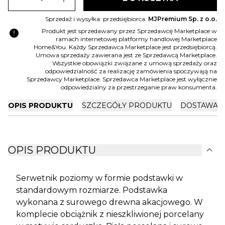
Sprzedaż i wysyłka: przedsiębiorca:
MJPremium Sp. z o.o.
error
Produkt jest sprzedawany przez Sprzedawcę Marketplace w
ramach internetowej platformy handlowej Marketplace
Home&You. Każdy Sprzedawca Marketplace jest przedsiębiorcą.
Umowa sprzedaży zawierana jest ze Sprzedawcą Marketplace.
Wszystkie obowiązki związane z umową sprzedaży oraz
odpowiedzialność za realizację zamówienia spoczywają na
Sprzedawcy Marketplace. Sprzedawca Marketplace jest wyłącznie
odpowiedzialny za przestrzeganie praw konsumenta.
OPIS PRODUKTU
SZCZEGÓŁY PRODUKTU
DOSTAWA I
expand_more
OPIS PRODUKTU
Serwetnik poziomy w formie podstawki w
standardowym rozmiarze. Podstawka
wykonana z surowego drewna akacjowego. W
komplecie obciążnik z nieszkliwionej porcelany