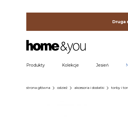
Druga r
Produkty
Kolekcje
Jesień
chevron_right
chevron_right
chevron_right
strona główna
odzież
akcesoria i dodatki
torby i to