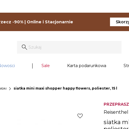
zecz -90% | Online i Stacjonarnie
Skorzy
Nowości
Sale
Karta podarunkowa
St
chevron_right
rebki
siatka mini maxi shopper happy flowers, poliester, 15 l
PRZEPRASZ
Reisenthel
favorite
siatka m
poliester,