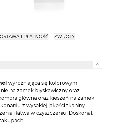
OSTAWA I PŁATNOŚĆ
ZWROTY
expand_more
hel
wyróżniająca się kolorowym
nie na zamek błyskawiczny oraz
omora główna oraz kieszeń na zamek
onaniu z wysokiej jakości tkaniny
zenia i łatwa w czyszczeniu. Doskonale
a zakupach.