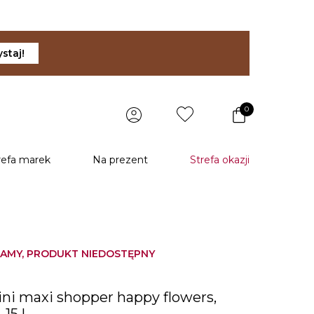
staj!
0
refa marek
Na prezent
Strefa okazji
AMY, PRODUKT NIEDOSTĘPNY
ini maxi shopper happy flowers,
 15 l