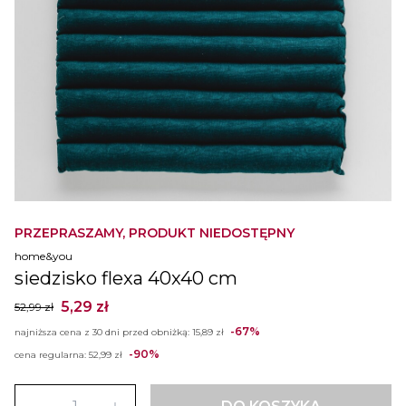
PRZEPRASZAMY, PRODUKT NIEDOSTĘPNY
home&you
siedzisko flexa 40x40 cm
5,29 zł
52,99 zł
-67%
najniższa cena z 30 dni przed obniżką:
15,89 zł
-90%
cena regularna:
52,99 zł