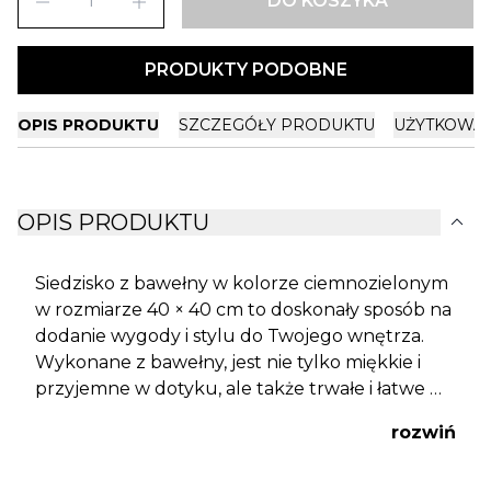
remove
add
DO KOSZYKA
PRODUKTY PODOBNE
OPIS PRODUKTU
SZCZEGÓŁY PRODUKTU
UŻYTKOWA
expand_more
OPIS PRODUKTU
Siedzisko z bawełny w kolorze ciemnozielonym
w rozmiarze 40 × 40 cm to doskonały sposób na
dodanie wygody i stylu do Twojego wnętrza.
Wykonane z bawełny, jest nie tylko miękkie i
przyjemne w dotyku, ale także trwałe i łatwe w
pielęgnacji. Kolor ciemnozielony nadaje
rozwiń
siedzisku eleganckiego i wytwornego wyglądu,
który doskonale komponuje się z różnymi