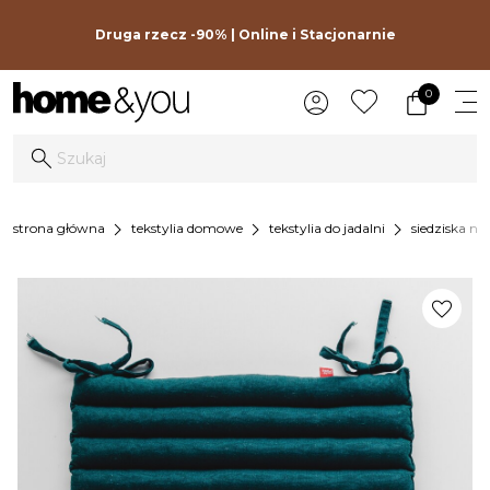
Druga rzecz -90% | Online i Stacjonarnie
0
chevron_right
chevron_right
chevron_right
strona główna
tekstylia domowe
tekstylia do jadalni
siedziska na
favorite