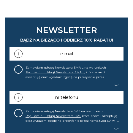
NEWSLETTER
BĄDŹ NA BIEŻĄCO I ODBIERZ 10% RABATU!
e-mail
Zamawiam usługę Newslettera EMAIL na warunkach
Regulaminu Usługi Newslettera EMAIL
, które znam i
akceptuję oraz wyrażam zgodę na przesyłanie przez
home&you S.A w Gdańsku (KRS: 0000015349) na mój adres e-
mail informacji handlowej (m.in. o nowościach, ofertach,
promocjach, wyprzedażach). Wiem, że mogę tę zgodę w
każdej chwili cofnąć.
nr telefonu
Zamawiam usługę Newslettera SMS na warunkach
Regulaminu Usługi Newslettera SMS
które znam i akceptuję
oraz wyrażam zgodę na przesyłanie przez home&you S.A w
Gdańsku (KRS: 0000015349) na mój nr telefonu informacji
handlowej (m.in. o nowościach, ofertach, promocjach,