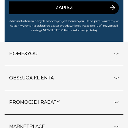
wyprzedażach). Wiem, że mogę tę zgodę w każdej chwili
cofnąć.
ZAPISZ
Administratorem danych osobowych jest home&you. Dane przetwarzamy w
celach wykonania usługi do czasu przedawnienia roszczeń lub/i rezygnacji
z usługi NEWSLETTER. Pełna informacja:
tutaj
.
HOME&YOU
adresy sklepów
o firmie
OBSŁUGA KLIENTA
rozporządzenie RODO
pomoc - najczęstsze pytania
ustawienia cookies
dostawy i płatność
PROMOCJE I RABATY
polityka prywatności
polityka zwrotu towaru
kontakt
strefa okazji
reklamacje
blog
outlet
MARKETPLACE