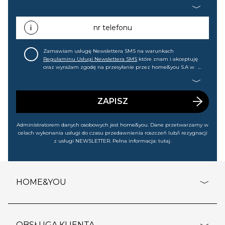
home&you S.A w Gdańsku (KRS: 0000015349) na mój adres e-
mail informacji handlowej (m.in. o nowościach, ofertach,
promocjach, wyprzedażach). Wiem, że mogę tę zgodę w
każdej chwili cofnąć.
nr telefonu
Zamawiam usługę Newslettera SMS na warunkach
Regulaminu Usługi Newslettera SMS
które znam i akceptuję
oraz wyrażam zgodę na przesyłanie przez home&you S.A w
Gdańsku (KRS: 0000015349) na mój nr telefonu informacji
handlowej (m.in. o nowościach, ofertach, promocjach,
wyprzedażach). Wiem, że mogę tę zgodę w każdej chwili
cofnąć.
ZAPISZ
Administratorem danych osobowych jest home&you. Dane przetwarzamy w
celach wykonania usługi do czasu przedawnienia roszczeń lub/i rezygnacji
z usługi NEWSLETTER. Pełna informacja:
tutaj
.
HOME&YOU
adresy sklepów
o firmie
OBSŁUGA KLIENTA