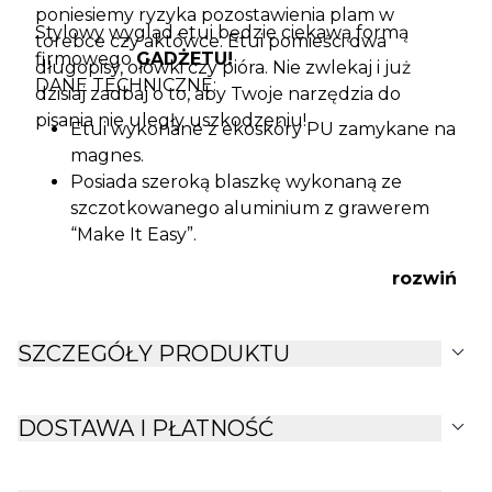
poniesiemy ryzyka pozostawienia plam w
Stylowy wygląd etui będzie ciekawą formą
torebce czy aktówce. Etui pomieści dwa
firmowego
GADŻETU!
długopisy, ołówki czy pióra. Nie zwlekaj i już
DANE TECHNICZNE:
dzisiaj zadbaj o to, aby Twoje narzędzia do
pisania nie uległy uszkodzeniu!
Etui wykonane z ekoskóry PU zamykane na
magnes.
Posiada szeroką blaszkę wykonaną ze
szczotkowanego aluminium z grawerem
“Make It Easy”.
Pasuje do długopisów i piór o wysokości od
rozwiń
122 do 148 mm.
Etui zmieści dwa długopisy, pióra czy ołówki.
expand_more
SZCZEGÓŁY PRODUKTU
expand_more
DOSTAWA I PŁATNOŚĆ