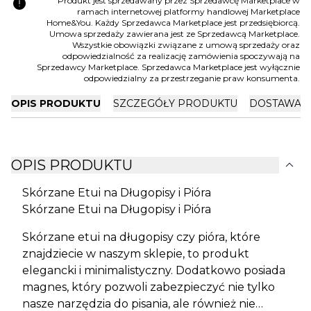
error
Produkt jest sprzedawany przez Sprzedawcę Marketplace w
ramach internetowej platformy handlowej Marketplace
Home&You. Każdy Sprzedawca Marketplace jest przedsiębiorcą.
Umowa sprzedaży zawierana jest ze Sprzedawcą Marketplace.
Wszystkie obowiązki związane z umową sprzedaży oraz
odpowiedzialność za realizację zamówienia spoczywają na
Sprzedawcy Marketplace. Sprzedawca Marketplace jest wyłącznie
odpowiedzialny za przestrzeganie praw konsumenta.
OPIS PRODUKTU
SZCZEGÓŁY PRODUKTU
DOSTAWA I
expand_more
OPIS PRODUKTU
Skórzane Etui na Długopisy i Pióra
Skórzane Etui na Długopisy i Pióra
Skórzane etui na długopisy czy pióra, które
znajdziecie w naszym sklepie, to produkt
elegancki i minimalistyczny. Dodatkowo posiada
magnes, który pozwoli zabezpieczyć nie tylko
nasze narzędzia do pisania, ale również nie