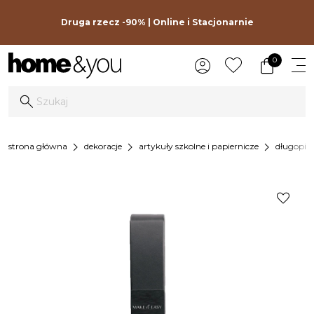
Druga rzecz -90% | Online i Stacjonarnie
0
chevron_right
chevron_right
chevron_right
strona główna
dekoracje
artykuły szkolne i papiernicze
długopisy
favorite