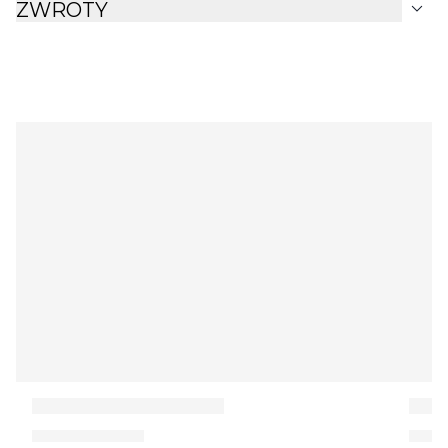
expand_more
ZWROTY