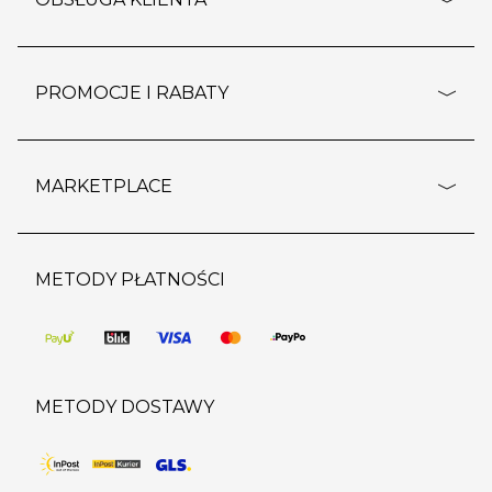
rozporządzenie RODO
pomoc - najczęstsze pytania
ustawienia cookies
dostawy i płatność
PROMOCJE I RABATY
polityka prywatności
polityka zwrotu towaru
kontakt
strefa okazji
reklamacje
blog
outlet
MARKETPLACE
wypis z subskrypcji
jakość i bezpieczeństwo
karta klienta
regulamin sklepu
o marketplace
karta podarunkowa
pozostałe regulaminy
strefa marek
METODY PŁATNOŚCI
regulaminy promocji
produkty
pomoc dla sprzedawców
METODY DOSTAWY