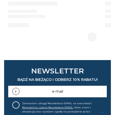
NEWSLETTER
BĄDŹ NA BIEŻĄCO I ODBIERZ 10% RABATU!
e-mail
Zamawiam usługę Newslettera EMAIL na warunkach
Regulaminu Usługi Newslettera EMAIL
, które znam i
akceptuję oraz wyrażam zgodę na przesyłanie przez