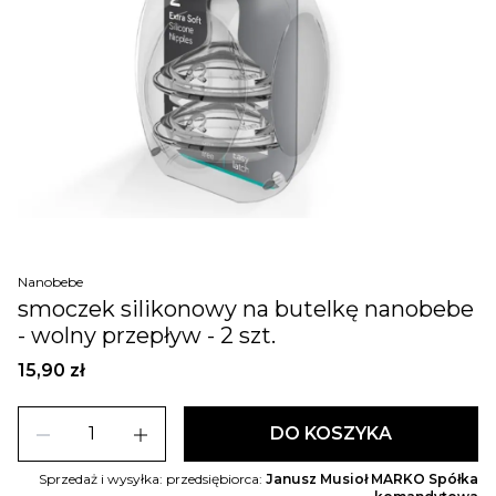
Nanobebe
smoczek silikonowy na butelkę nanobebe
- wolny przepływ - 2 szt.
15,90 zł
remove
add
DO KOSZYKA
Sprzedaż i wysyłka: przedsiębiorca:
Janusz Musioł MARKO Spółka