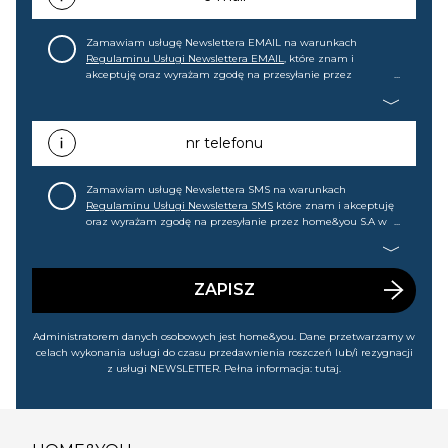
Zamawiam usługę Newslettera EMAIL na warunkach
Regulaminu Usługi Newslettera EMAIL
, które znam i
akceptuję oraz wyrażam zgodę na przesyłanie przez
home&you S.A w Gdańsku (KRS: 0000015349) na mój adres e-
mail informacji handlowej (m.in. o nowościach, ofertach,
promocjach, wyprzedażach). Wiem, że mogę tę zgodę w
każdej chwili cofnąć.
nr telefonu
Zamawiam usługę Newslettera SMS na warunkach
Regulaminu Usługi Newslettera SMS
które znam i akceptuję
oraz wyrażam zgodę na przesyłanie przez home&you S.A w
Gdańsku (KRS: 0000015349) na mój nr telefonu informacji
handlowej (m.in. o nowościach, ofertach, promocjach,
wyprzedażach). Wiem, że mogę tę zgodę w każdej chwili
cofnąć.
ZAPISZ
Administratorem danych osobowych jest home&you. Dane przetwarzamy w
celach wykonania usługi do czasu przedawnienia roszczeń lub/i rezygnacji
z usługi NEWSLETTER. Pełna informacja:
tutaj
.