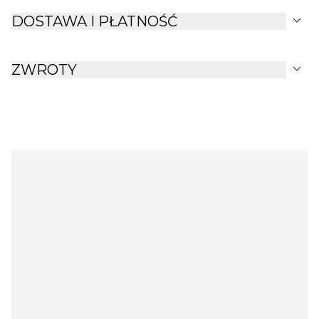
Wolny od BPA
expand_more
DOSTAWA I PŁATNOŚĆ
expand_more
ZWROTY