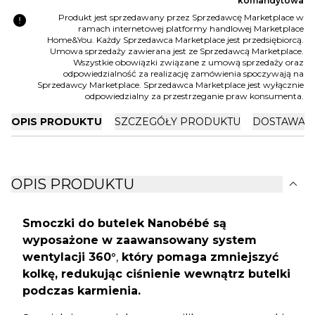
komandytowa
error
Produkt jest sprzedawany przez Sprzedawcę Marketplace w
ramach internetowej platformy handlowej Marketplace
Home&You. Każdy Sprzedawca Marketplace jest przedsiębiorcą.
Umowa sprzedaży zawierana jest ze Sprzedawcą Marketplace.
Wszystkie obowiązki związane z umową sprzedaży oraz
odpowiedzialność za realizację zamówienia spoczywają na
Sprzedawcy Marketplace. Sprzedawca Marketplace jest wyłącznie
odpowiedzialny za przestrzeganie praw konsumenta.
OPIS PRODUKTU
SZCZEGÓŁY PRODUKTU
DOSTAWA I
expand_more
OPIS PRODUKTU
Smoczki do butelek Nanobébé są
wyposażone w zaawansowany system
wentylacji 360°
,
który pomaga zmniejszyć
kolkę, redukując ciśnienie wewnątrz butelki
podczas karmienia.