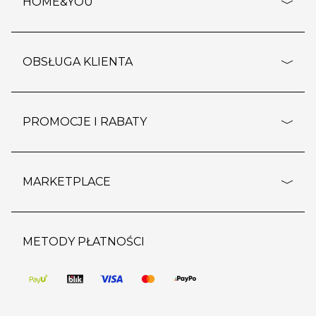
HOME&YOU
adresy sklepów
o firmie
OBSŁUGA KLIENTA
rozporządzenie RODO
pomoc - najczęstsze pytania
ustawienia cookies
dostawy i płatność
PROMOCJE I RABATY
polityka prywatności
polityka zwrotu towaru
kontakt
strefa okazji
reklamacje
blog
outlet
MARKETPLACE
wypis z subskrypcji
jakość i bezpieczeństwo
karta klienta
regulamin sklepu
o marketplace
karta podarunkowa
pozostałe regulaminy
strefa marek
METODY PŁATNOŚCI
regulaminy promocji
produkty
pomoc dla sprzedawców