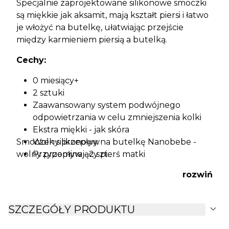
Specjalnie zaprojektowane silikonowe smoczki
są miękkie jak aksamit, mają kształt piersi i łatwo
je włożyć na butelkę, ułatwiając przejście
między karmieniem piersią a butelką.
Cechy:
0 miesiący+
2 sztuki
Zaawansowany system podwójnego
odpowietrzania w celu zmniejszenia kolki
Ekstra miękki - jak skóra
Smoczek silikonowy na butelkę Nanobebe -
Wolny przepływ
wolny przepływ - 2 szt.
Przypominający pierś matki
Łatwy w obsłudze zatrzask
rozwiń
Wykonany z silikonu klasy medycznej,
który, w przeciwieństwie do smoczków z
lateksu, nie zawiera alergenów
expand_more
SZCZEGÓŁY PRODUKTU
Zaprojektowany do butelek marki
Nanobébé