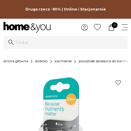
Druga rzecz -90% | Online i Stacjonarnie
0
chevron_right
chevron_right
chevron_right
strona główna
dziecko
karmienie
pozostałe akcesoria do karmieni
favorite