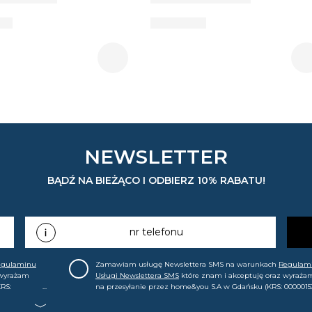
NEWSLETTER
BĄDŹ NA BIEŻĄCO I ODBIERZ 10% RABATU!
nr telefonu
egulaminu
Zamawiam usługę Newslettera SMS na warunkach
Regulam
 wyrażam
Usługi Newslettera SMS
które znam i akceptuję oraz wyraża
RS:
na przesyłanie przez home&you S.A w Gdańsku (KRS: 0000015
.in. o
mój nr telefonu informacji handlowej (m.in. o nowościach, ofe
, że mogę tę
promocjach, wyprzedażach). Wiem, że mogę tę zgodę w każde