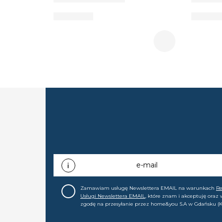
e-mail
Zamawiam usługę Newslettera EMAIL na warunkach
R
Usługi Newslettera EMAIL
, które znam i akceptuję oraz
zgodę na przesyłanie przez home&you S.A w Gdańsku (K
0000015349) na mój adres e-mail informacji handlowej (m
nowościach, ofertach, promocjach, wyprzedażach). Wiem