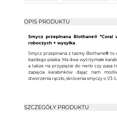
OPIS PRODUKTU
Smycz przepinana Biothane® "Coral wit
roboczych + wysyłka
Smycz przepinana z taśmy Biothane® to ś
każdego psiaka. Ma dwa wytrzymałe karabi
a także na przypięcie do nerki czy pasa 
zapięcia karabinków dając nam możliw
stworzenia rączki, skrócenia smyczy o 1/3 lu
Smycz została wykonana ręcznie z bardzo
taśmy Biothane® o szerokości 16mm lub 1
pielęgnacji, nie nasiąka wodą ani brudem i ni
również bardzo łatwy w czyszczeniu. Ze w
SZCZEGÓŁY PRODUKTU
nie ma tendencji do plątania się, nie powodu
wyjątkowa wytrzymałość. Marka Biothane® 