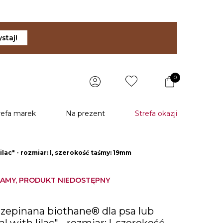
staj!
0
refa marek
Na prezent
Strefa okazji
lac" - rozmiar: l, szerokość taśmy: 19mm
AMY, PRODUKT NIEDOSTĘPNY
zepinana biothane® dla psa lub
al with lilac" - rozmiar: l, szerokość