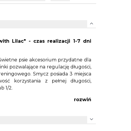
expand_more
h Lilac" - czas realizacji 1-7 dni
wietne psie akcesorium przydatne dla
nki pozwalające na regulację długości,
treningowego. Smycz posiada 3 miejsca
ość korzystania z pełnej długości,
b 1/2.
 wytrzymałej dwustronnej oryginalnej
rozwiń
9mm. Jest niezwykle łatwa w
e staje się przez to cięższa. Jest
zględu na swój charakter Biothane®
expand_more
je też otarć. Kolejną zaletą jest
to gwarancja wysokiej jakości