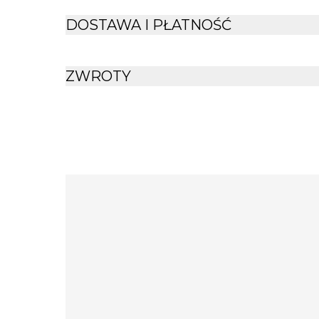
powstała w oparciu o amerykański patent i
DOSTAWA I PŁATNOŚĆ
Jest odporny na działanie promieni UV, d
długim czasie. Materiał jest również odpor
ZWROTY
wchłania wody, zarazki i bakterie nie p
powoduje otarć. Nawet na mrozie Bio
bezwonny i odporny na pleśń.
Czarne, mocne, matowe okucia marki Duraf
gwarantują długotrwałe użytkowanie. Do 
mniejszy (lżejszy) oraz większy (cięższy) 
Została wykonana ręcznie w Polsce, z najwy
taśmy Biothane® gwarantujących długie 
PRZED ZAKUPEM ZERKNIJ DO TABEL
SPRAWDŹ TEŻ OPCJE DODATKOWE:)
Pa
produkty personalizowane nie podlega
Najważniejsze cechy produktu: Kolorowa
taśma Biothane® o szerokości 16mm lub 