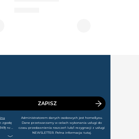
ZAPISZ
inu
Administratorem danych osobowych jest home&you.
m zgodę
Dane przetwarzamy w celach wykonania usługi do
349) na
czasu przedawnienia roszczeń lub/i rezygnacji z usługi
rtach,
NEWSLETTER. Pełna informacja:
tutaj
.
j chwili