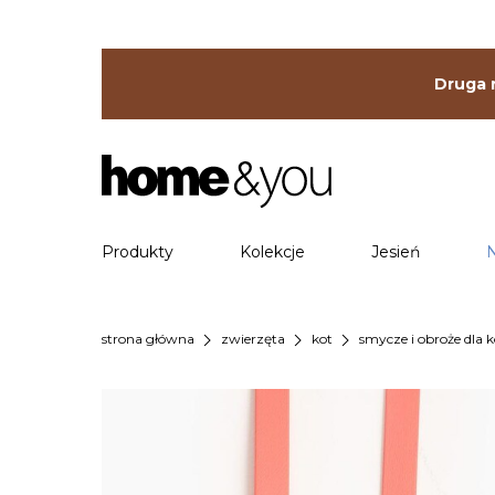
Druga r
Produkty
Kolekcje
Jesień
chevron_right
chevron_right
chevron_right
strona główna
zwierzęta
kot
smycze i obroże dla 