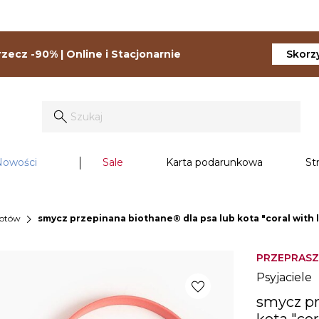
zecz -90% | Online i Stacjonarnie
Skorzy
Nowości
Sale
Karta podarunkowa
St
chevron_right
kotów
smycz przepinana biothane® dla psa lub kota "coral with li
PRZEPRASZ
Psyjaciele
favorite
smycz pr
kota "cor