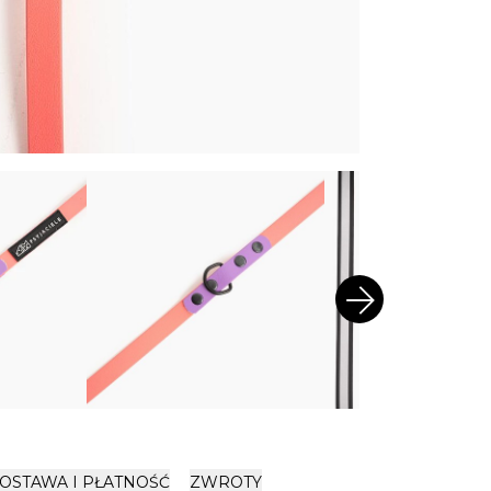
arrow_forward
OSTAWA I PŁATNOŚĆ
ZWROTY