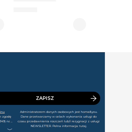
ZAPISZ
inu
Administratorem danych osobowych jest home&you.
m zgodę
Dane przetwarzamy w celach wykonania usługi do
349) na
czasu przedawnienia roszczeń lub/i rezygnacji z usługi
rtach,
NEWSLETTER. Pełna informacja:
tutaj
.
j chwili