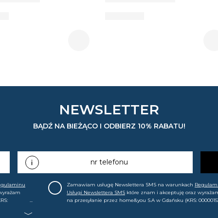
NEWSLETTER
BĄDŹ NA BIEŻĄCO I ODBIERZ 10% RABATU!
nr telefonu
egulaminu
Zamawiam usługę Newslettera SMS na warunkach
Regulam
 wyrażam
Usługi Newslettera SMS
które znam i akceptuję oraz wyraża
RS:
na przesyłanie przez home&you S.A w Gdańsku (KRS: 0000015
.in. o
mój nr telefonu informacji handlowej (m.in. o nowościach, ofe
, że mogę tę
promocjach, wyprzedażach). Wiem, że mogę tę zgodę w każde