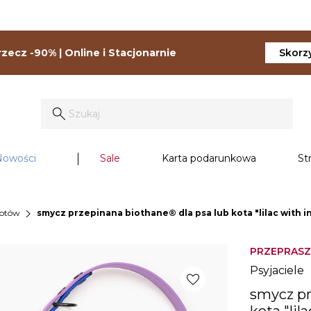
zecz -90% | Online i Stacjonarnie
Skorzy
Nowości
Sale
Karta podarunkowa
St
chevron_right
kotów
smycz przepinana biothane® dla psa lub kota "lilac with in
PRZEPRASZ
Psyjaciele
favorite
smycz pr
kota "lil