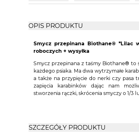
OPIS PRODUKTU
Smycz przepinana Biothane® "Lilac wit
roboczych + wysyłka
Smycz przepinana z taśmy Biothane® to ś
każdego psiaka. Ma dwa wytrzymałe karabi
a także na przypięcie do nerki czy pasa 
zapięcia karabinków dając nam możliw
stworzenia rączki, skrócenia smyczy o 1/3 lu
Smycz została wykonana ręcznie z bardzo
taśmy Biothane® o szerokości 16mm lub 1
pielęgnacji, nie nasiąka wodą ani brudem i ni
również bardzo łatwy w czyszczeniu. Ze w
SZCZEGÓŁY PRODUKTU
nie ma tendencji do plątania się, nie powodu
wyjątkowa wytrzymałość. Marka Biothane® 