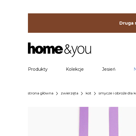
Druga r
Produkty
Kolekcje
Jesień
chevron_right
chevron_right
chevron_right
strona główna
zwierzęta
kot
smycze i obroże dla 