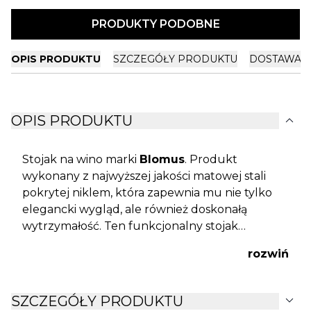
PRODUKTY PODOBNE
OPIS PRODUKTU
SZCZEGÓŁY PRODUKTU
DOSTAWA I
expand_more
OPIS PRODUKTU
Stojak na wino marki
Blomus
. Produkt
wykonany z najwyższej jakości matowej stali
pokrytej niklem, która zapewnia mu nie tylko
elegancki wygląd, ale również doskonałą
wytrzymałość. Ten funkcjonalny stojak
przypadnie do gustu każdemu miłośnikowi
rozwiń
wina. Prostokątna forma gwarantuje,
znalezienie miejsca w każdym wystroju domu.
expand_more
SZCZEGÓŁY PRODUKTU