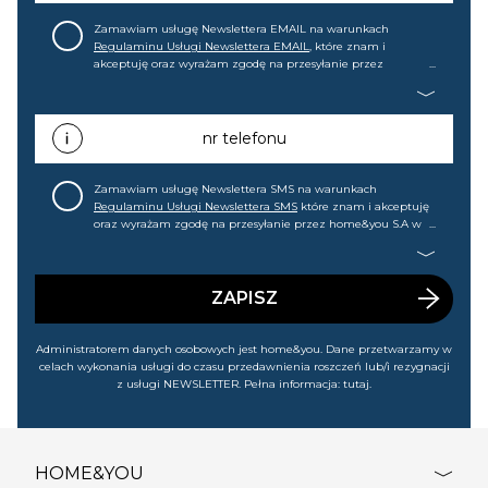
Zamawiam usługę Newslettera EMAIL na warunkach
Regulaminu Usługi Newslettera EMAIL
, które znam i
akceptuję oraz wyrażam zgodę na przesyłanie przez
home&you S.A w Gdańsku (KRS: 0000015349) na mój adres e-
mail informacji handlowej (m.in. o nowościach, ofertach,
promocjach, wyprzedażach). Wiem, że mogę tę zgodę w
każdej chwili cofnąć.
nr telefonu
Zamawiam usługę Newslettera SMS na warunkach
Regulaminu Usługi Newslettera SMS
które znam i akceptuję
oraz wyrażam zgodę na przesyłanie przez home&you S.A w
Gdańsku (KRS: 0000015349) na mój nr telefonu informacji
handlowej (m.in. o nowościach, ofertach, promocjach,
wyprzedażach). Wiem, że mogę tę zgodę w każdej chwili
cofnąć.
ZAPISZ
Administratorem danych osobowych jest home&you. Dane przetwarzamy w
celach wykonania usługi do czasu przedawnienia roszczeń lub/i rezygnacji
z usługi NEWSLETTER. Pełna informacja:
tutaj
.
HOME&YOU