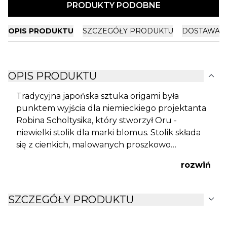
PRODUKTY PODOBNE
OPIS PRODUKTU
SZCZEGÓŁY PRODUKTU
DOSTAWA I
expand_more
OPIS PRODUKTU
Tradycyjna japońska sztuka origami była
punktem wyjścia dla niemieckiego projektanta
Robina Scholtysika, który stworzył Oru -
niewielki stolik dla marki blomus. Stolik składa
się z cienkich, malowanych proszkowo
stalowych arkuszy, które po złożeniu tworzą
rozwiń
trójwymiarową formę. Stolik można zmontować
bez użycia narzędzi. Niewielka waga zwiększa
jego mobilność, dlatego sprawdzi się w niemal
expand_more
SZCZEGÓŁY PRODUKTU
każdym zakątku nowoczesnego domu jako
stolik nocny, prosty stolik boczny lub kawowy