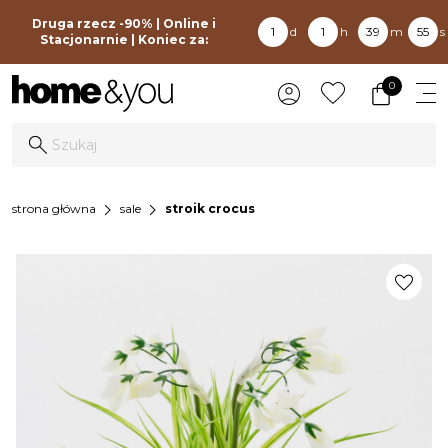
Druga rzecz -90% | Online i
1
d
1
h
39
m
55
s
Stacjonarnie | Koniec za:
0
chevron_right
chevron_right
strona główna
sale
stroik crocus
favorite