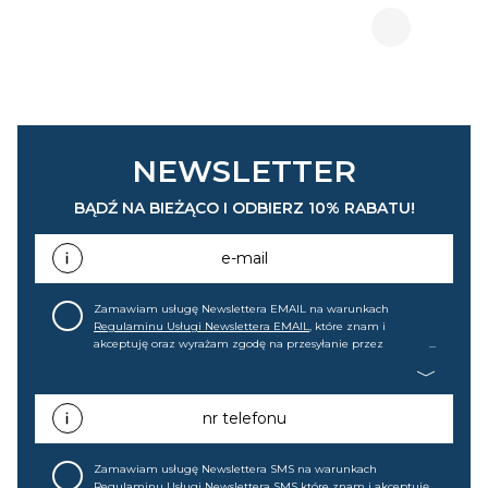
NEWSLETTER
BĄDŹ NA BIEŻĄCO I ODBIERZ 10% RABATU!
e-mail
Zamawiam usługę Newslettera EMAIL na warunkach
Regulaminu Usługi Newslettera EMAIL
, które znam i
akceptuję oraz wyrażam zgodę na przesyłanie przez
home&you S.A w Gdańsku (KRS: 0000015349) na mój adres e-
mail informacji handlowej (m.in. o nowościach, ofertach,
promocjach, wyprzedażach). Wiem, że mogę tę zgodę w
każdej chwili cofnąć.
nr telefonu
Zamawiam usługę Newslettera SMS na warunkach
Regulaminu Usługi Newslettera SMS
które znam i akceptuję