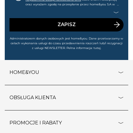
oraz wyrażam zgodę na przesyłanie przez home&you S.A w
Gdańsku (KRS: 0000015349) na mój nr telefonu informacji
handlowej (m.in. o nowościach, ofertach, promocjach,
wyprzedażach). Wiem, że mogę tę zgodę w każdej chwili
cofnąć.
ZAPISZ
Administratorem danych osobowych jest home&you. Dane przetwarzamy w
celach wykonania usługi do czasu przedawnienia roszczeń lub/i rezygnacji
z usługi NEWSLETTER. Pełna informacja:
tutaj
.
HOME&YOU
adresy sklepów
o firmie
OBSŁUGA KLIENTA
rozporządzenie RODO
pomoc - najczęstsze pytania
ustawienia cookies
dostawy i płatność
PROMOCJE I RABATY
polityka prywatności
polityka zwrotu towaru