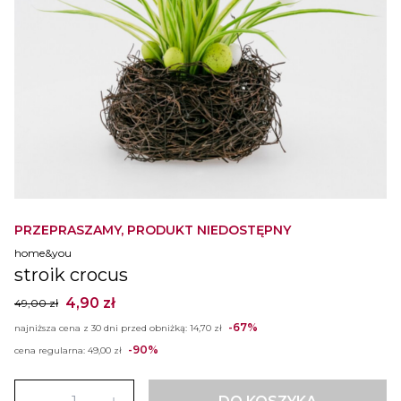
PRZEPRASZAMY, PRODUKT NIEDOSTĘPNY
home&you
stroik crocus
4,90 zł
49,00 zł
-67%
najniższa cena z 30 dni przed obniżką:
14,70 zł
-90%
cena regularna:
49,00 zł