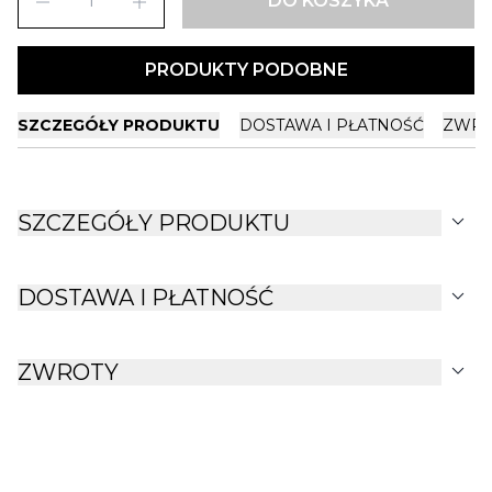
remove
add
DO KOSZYKA
PRODUKTY PODOBNE
SZCZEGÓŁY PRODUKTU
DOSTAWA I PŁATNOŚĆ
ZWRO
expand_more
SZCZEGÓŁY PRODUKTU
expand_more
DOSTAWA I PŁATNOŚĆ
expand_more
ZWROTY