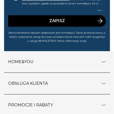
oraz wyrażam zgodę na przesyłanie przez home&you S.A w
Gdańsku (KRS: 0000015349) na mój nr telefonu informacji
handlowej (m.in. o nowościach, ofertach, promocjach,
wyprzedażach). Wiem, że mogę tę zgodę w każdej chwili
cofnąć.
ZAPISZ
Administratorem danych osobowych jest home&you. Dane przetwarzamy w
celach wykonania usługi do czasu przedawnienia roszczeń lub/i rezygnacji
z usługi NEWSLETTER. Pełna informacja:
tutaj
.
HOME&YOU
adresy sklepów
o firmie
OBSŁUGA KLIENTA
rozporządzenie RODO
pomoc - najczęstsze pytania
ustawienia cookies
dostawy i płatność
PROMOCJE I RABATY
polityka prywatności
polityka zwrotu towaru