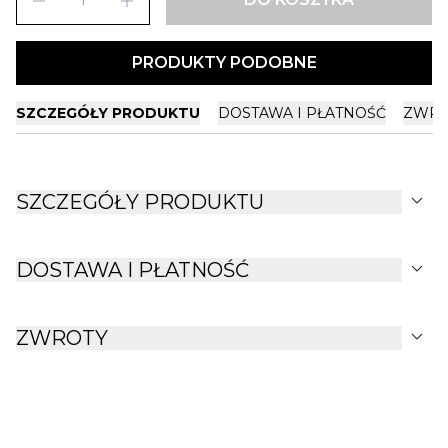
remove
add
PRODUKTY PODOBNE
SZCZEGÓŁY PRODUKTU
DOSTAWA I PŁATNOŚĆ
ZWRO
expand_more
SZCZEGÓŁY PRODUKTU
expand_more
DOSTAWA I PŁATNOŚĆ
expand_more
ZWROTY