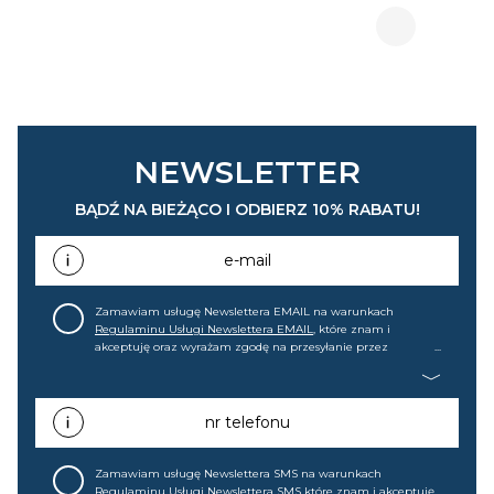
NEWSLETTER
BĄDŹ NA BIEŻĄCO I ODBIERZ 10% RABATU!
e-mail
Zamawiam usługę Newslettera EMAIL na warunkach
Regulaminu Usługi Newslettera EMAIL
, które znam i
akceptuję oraz wyrażam zgodę na przesyłanie przez
home&you S.A w Gdańsku (KRS: 0000015349) na mój adres e-
mail informacji handlowej (m.in. o nowościach, ofertach,
promocjach, wyprzedażach). Wiem, że mogę tę zgodę w
każdej chwili cofnąć.
nr telefonu
Zamawiam usługę Newslettera SMS na warunkach
Regulaminu Usługi Newslettera SMS
które znam i akceptuję