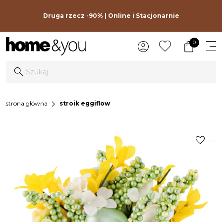
Druga rzecz -90% | Online i Stacjonarnie
0
chevron_right
strona główna
stroik eggiflow
favorite