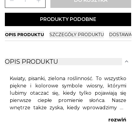
remove
add
DO KOSZYKA
PRODUKTY PODOBNE
OPIS PRODUKTU
SZCZEGÓŁY PRODUKTU
DOSTAWA I
expand_more
OPIS PRODUKTU
Kwiaty, pisanki, zielona roślinność. To wszystko
piękne i kolorowe symbole wiosny, którymi
lubimy otaczać się, kiedy tylko pojawiają się
pierwsze ciepłe promienie słońca. Nasze
wnętrze także zyska, kiedy wprowadzimy do
jego aranżacji powiew wiosennego powietrza.
rozwiń
Stroik Eggiler
to
ozdoba wielkanocna
, która
łączy w sobie wszystkie te świeże akcenty.