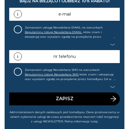
BĄDŹ NA BIEŻĄCO I ODBIERZ 10% RABATU!
e-mail
Zamawiam usługę Newslettera EMAIL na warunkach
Regulaminu Usługi Newslettera EMAIL
, które znam i
akceptuję oraz wyrażam zgodę na przesyłanie przez
home&you S.A w Gdańsku (KRS: 0000015349) na mój adres e-
mail informacji handlowej (m.in. o nowościach, ofertach,
promocjach, wyprzedażach). Wiem, że mogę tę zgodę w
każdej chwili cofnąć.
nr telefonu
Zamawiam usługę Newslettera SMS na warunkach
Regulaminu Usługi Newslettera SMS
które znam i akceptuję
oraz wyrażam zgodę na przesyłanie przez home&you S.A w
Gdańsku (KRS: 0000015349) na mój nr telefonu informacji
handlowej (m.in. o nowościach, ofertach, promocjach,
wyprzedażach). Wiem, że mogę tę zgodę w każdej chwili
cofnąć.
ZAPISZ
Administratorem danych osobowych jest home&you. Dane przetwarzamy w
celach wykonania usługi do czasu przedawnienia roszczeń lub/i rezygnacji
z usługi NEWSLETTER. Pełna informacja:
tutaj
.