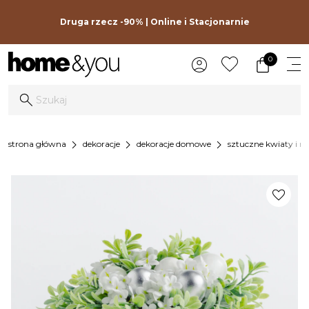
Druga rzecz -90% | Online i Stacjonarnie
0
chevron_right
chevron_right
chevron_right
strona główna
dekoracje
dekoracje domowe
sztuczne kwiaty i ro
favorite