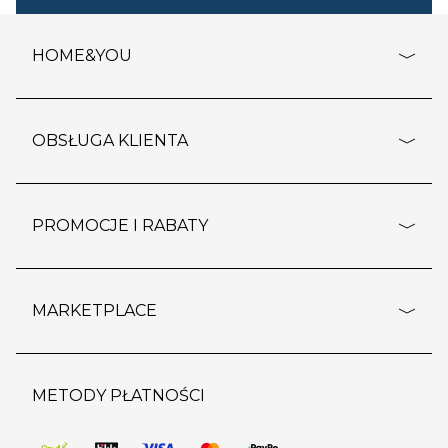
HOME&YOU
adresy sklepów
o firmie
OBSŁUGA KLIENTA
rozporządzenie RODO
pomoc - najczęstsze pytania
ustawienia cookies
dostawy i płatność
PROMOCJE I RABATY
polityka prywatności
polityka zwrotu towaru
kontakt
strefa okazji
reklamacje
blog
outlet
MARKETPLACE
wypis z subskrypcji
jakość i bezpieczeństwo
karta klienta
regulamin sklepu
o marketplace
karta podarunkowa
pozostałe regulaminy
strefa marek
METODY PŁATNOŚCI
regulaminy promocji
produkty