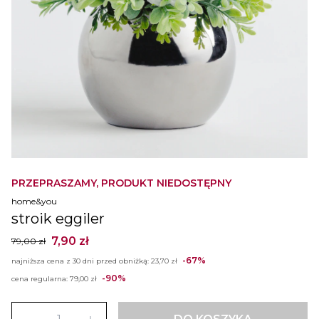
PRZEPRASZAMY, PRODUKT NIEDOSTĘPNY
home&you
stroik eggiler
7,90 zł
79,00 zł
-67%
najniższa cena z 30 dni przed obniżką:
23,70 zł
-90%
cena regularna:
79,00 zł