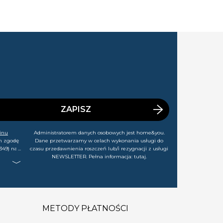
ZAPISZ
inu
Administratorem danych osobowych jest home&you.
m zgodę
Dane przetwarzamy w celach wykonania usługi do
349) na
czasu przedawnienia roszczeń lub/i rezygnacji z usługi
rtach,
NEWSLETTER. Pełna informacja:
tutaj
.
j chwili
METODY PŁATNOŚCI