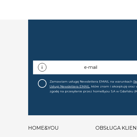
e-mail
Zamawiam usługę Newslettera EMAIL na warunkach
R
Usługi Newslettera EMAIL
, które znam i akceptuję oraz
zgodę na przesyłanie przez home&you S.A w Gdańsku (K
0000015349) na mój adres e-mail informacji handlowej (m
nowościach, ofertach, promocjach, wyprzedażach). Wiem
zgodę w każdej chwili cofnąć.
HOME&YOU
OBSŁUGA KLIEN