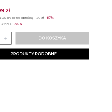
99 zł
 z 30 dni przed obniżką:
11,99 zł
-67%
:
39,99 zł
-90%
add
DO KOSZYKA
PRODUKTY PODOBNE