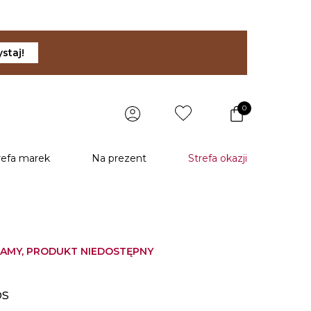
staj!
0
refa marek
Na prezent
Strefa okazji
AMY, PRODUKT NIEDOSTĘPNY
u
os