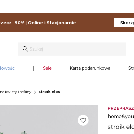
zecz -90% | Online i Stacjonarnie
Skorzy
Nowości
Sale
Karta podarunkowa
St
chevron_right
ne kwiaty i rośliny
stroik elos
PRZEPRASZ
home&yo
favorite
stroik el