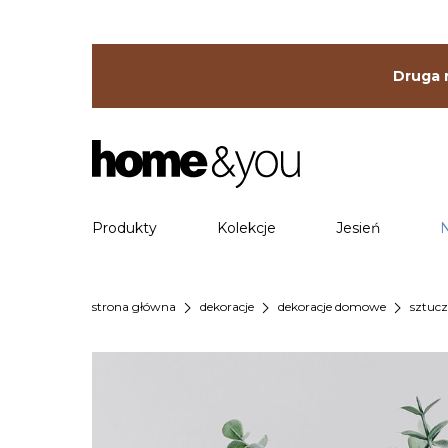
Druga r
Produkty
Kolekcje
Jesień
chevron_right
chevron_right
chevron_right
strona główna
dekoracje
dekoracje domowe
sztucz