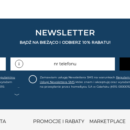
NEWSLETTER
BĄDŹ NA BIEŻĄCO I ODBIERZ 10% RABATU!
nr telefonu
egulaminu
Zamawiam usługę Newslettera SMS na warunkach
Regulam
 wyrażam
Usługi Newslettera SMS
które znam i akceptuję oraz wyraża
RS:
na przesyłanie przez home&you S.A w Gdańsku (KRS: 0000015
.in. o
mój nr telefonu informacji handlowej (m.in. o nowościach, ofe
, że mogę tę
promocjach, wyprzedażach). Wiem, że mogę tę zgodę w każde
cofnąć.
TA
PROMOCJE I RABATY
MARKETPLACE