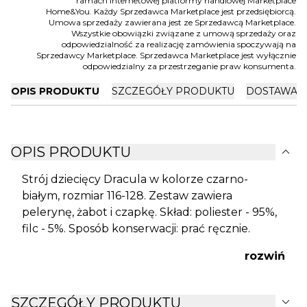
ramach internetowej platformy handlowej Marketplace
Home&You. Każdy Sprzedawca Marketplace jest przedsiębiorcą.
Umowa sprzedaży zawierana jest ze Sprzedawcą Marketplace.
Wszystkie obowiązki związane z umową sprzedaży oraz
odpowiedzialność za realizację zamówienia spoczywają na
Sprzedawcy Marketplace. Sprzedawca Marketplace jest wyłącznie
odpowiedzialny za przestrzeganie praw konsumenta.
OPIS PRODUKTU
SZCZEGÓŁY PRODUKTU
DOSTAWA I
expand_more
OPIS PRODUKTU
Strój dziecięcy Dracula w kolorze czarno-
białym, rozmiar 116-128. Zestaw zawiera
pelerynę, żabot i czapkę. Skład: poliester - 95%,
filc - 5%. Sposób konserwacji: prać ręcznie.
rozwiń
expand_more
SZCZEGÓŁY PRODUKTU