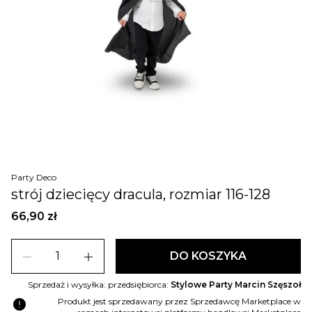
Party Deco
strój dziecięcy dracula, rozmiar 116-128
66,90 zł
remove
add
DO KOSZYKA
Sprzedaż i wysyłka: przedsiębiorca:
Stylowe Party Marcin Szęszoł
error
Produkt jest sprzedawany przez Sprzedawcę Marketplace w