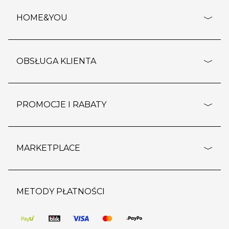
HOME&YOU
adresy sklepów
o firmie
OBSŁUGA KLIENTA
rozporządzenie RODO
pomoc - najczęstsze pytania
ustawienia cookies
dostawy i płatność
PROMOCJE I RABATY
polityka prywatności
polityka zwrotu towaru
kontakt
strefa okazji
reklamacje
blog
outlet
MARKETPLACE
wypis z subskrypcji
jakość i bezpieczeństwo
karta klienta
regulamin sklepu
o marketplace
karta podarunkowa
pozostałe regulaminy
strefa marek
METODY PŁATNOŚCI
regulaminy promocji
produkty
pomoc dla sprzedawców