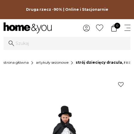
Druga rzecz -90% | Online i Stacjonarnie
0
chevron_right
chevron_right
strona główna
artykuły sezonowe
strój dziecięcy dracula, rozm
favorite