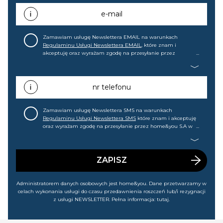
e-mail
Zamawiam usługę Newslettera EMAIL na warunkach
Regulaminu Usługi Newslettera EMAIL
, które znam i
akceptuję oraz wyrażam zgodę na przesyłanie przez
home&you S.A w Gdańsku (KRS: 0000015349) na mój adres e-
mail informacji handlowej (m.in. o nowościach, ofertach,
promocjach, wyprzedażach). Wiem, że mogę tę zgodę w
każdej chwili cofnąć.
nr telefonu
Zamawiam usługę Newslettera SMS na warunkach
Regulaminu Usługi Newslettera SMS
które znam i akceptuję
oraz wyrażam zgodę na przesyłanie przez home&you S.A w
Gdańsku (KRS: 0000015349) na mój nr telefonu informacji
handlowej (m.in. o nowościach, ofertach, promocjach,
wyprzedażach). Wiem, że mogę tę zgodę w każdej chwili
cofnąć.
ZAPISZ
Administratorem danych osobowych jest home&you. Dane przetwarzamy w
celach wykonania usługi do czasu przedawnienia roszczeń lub/i rezygnacji
z usługi NEWSLETTER. Pełna informacja:
tutaj
.