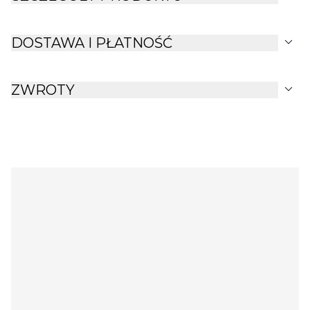
expand_more
DOSTAWA I PŁATNOŚĆ
expand_more
ZWROTY