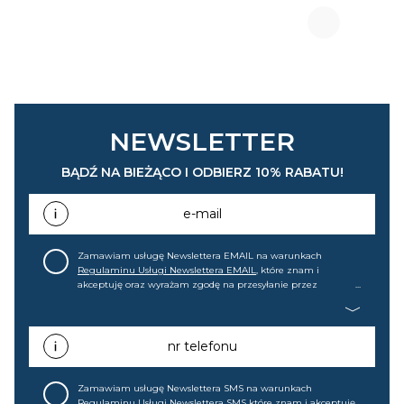
NEWSLETTER
BĄDŹ NA BIEŻĄCO I ODBIERZ 10% RABATU!
e-mail
Zamawiam usługę Newslettera EMAIL na warunkach
Regulaminu Usługi Newslettera EMAIL
, które znam i
akceptuję oraz wyrażam zgodę na przesyłanie przez
home&you S.A w Gdańsku (KRS: 0000015349) na mój adres e-
mail informacji handlowej (m.in. o nowościach, ofertach,
promocjach, wyprzedażach). Wiem, że mogę tę zgodę w
każdej chwili cofnąć.
nr telefonu
Zamawiam usługę Newslettera SMS na warunkach
Regulaminu Usługi Newslettera SMS
które znam i akceptuję