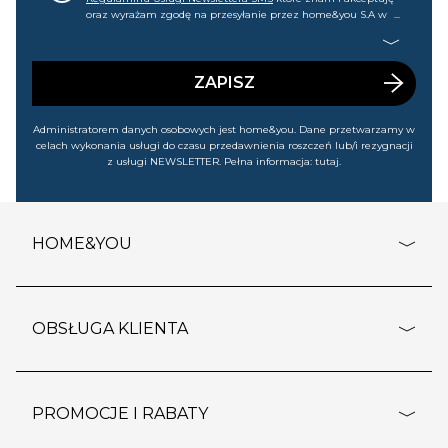
oraz wyrażam zgodę na przesyłanie przez home&you S.A w
Gdańsku (KRS: 0000015349) na mój nr telefonu informacji
handlowej (m.in. o nowościach, ofertach, promocjach,
wyprzedażach). Wiem, że mogę tę zgodę w każdej chwili
cofnąć.
ZAPISZ
Administratorem danych osobowych jest home&you. Dane przetwarzamy w
celach wykonania usługi do czasu przedawnienia roszczeń lub/i rezygnacji
z usługi NEWSLETTER. Pełna informacja:
tutaj
.
HOME&YOU
adresy sklepów
o firmie
OBSŁUGA KLIENTA
rozporządzenie RODO
pomoc - najczęstsze pytania
ustawienia cookies
dostawy i płatność
PROMOCJE I RABATY
polityka prywatności
polityka zwrotu towaru