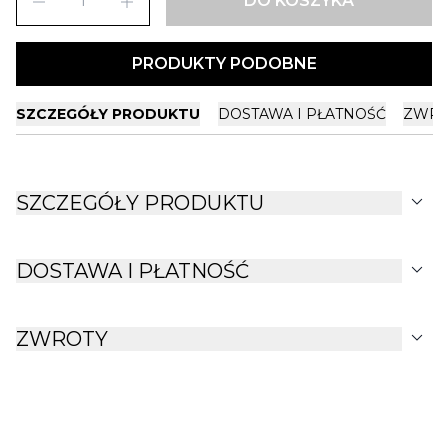
remove
add
DO KOSZYKA
PRODUKTY PODOBNE
SZCZEGÓŁY PRODUKTU
DOSTAWA I PŁATNOŚĆ
ZWRO
expand_more
SZCZEGÓŁY PRODUKTU
expand_more
DOSTAWA I PŁATNOŚĆ
expand_more
ZWROTY