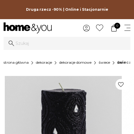
Druga rzecz -90% | Online i Stacjonarnie
0
chevron_right
chevron_right
chevron_right
chevron_right
strona główna
dekoracje
dekoracje domowe
świece
świeca 
favorite