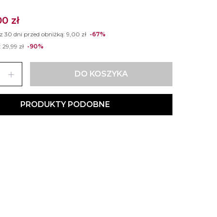
00 zł
 z 30 dni przed obniżką:
9,00 zł
-67%
:
29,99 zł
-90%
add
DO KOSZYKA
PRODUKTY PODOBNE