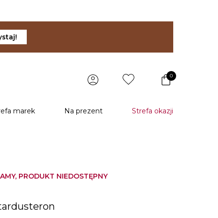
staj!
0
refa marek
Na prezent
Strefa okazji
AMY, PRODUKT NIEDOSTĘPNY
u
tardusteron