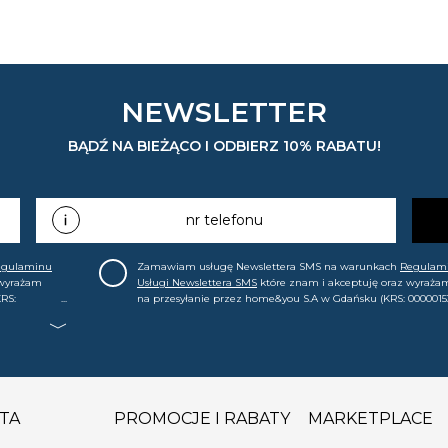
NEWSLETTER
BĄDŹ NA BIEŻĄCO I ODBIERZ 10% RABATU!
nr telefonu
egulaminu
Zamawiam usługę Newslettera SMS na warunkach
Regulam
 wyrażam
Usługi Newslettera SMS
które znam i akceptuję oraz wyraża
RS:
na przesyłanie przez home&you S.A w Gdańsku (KRS: 0000015
.in. o
mój nr telefonu informacji handlowej (m.in. o nowościach, ofe
, że mogę tę
promocjach, wyprzedażach). Wiem, że mogę tę zgodę w każde
cofnąć.
TA
PROMOCJE I RABATY
MARKETPLACE