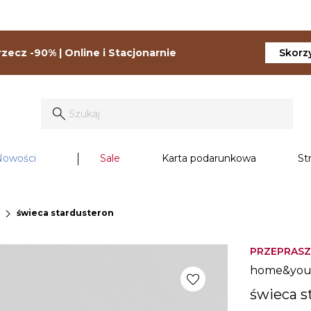
zecz -90% | Online i Stacjonarnie
Skorzy
Nowości
Sale
Karta podarunkowa
St
chevron_right
świeca stardusteron
PRZEPRASZ
home&yo
favorite
świeca s