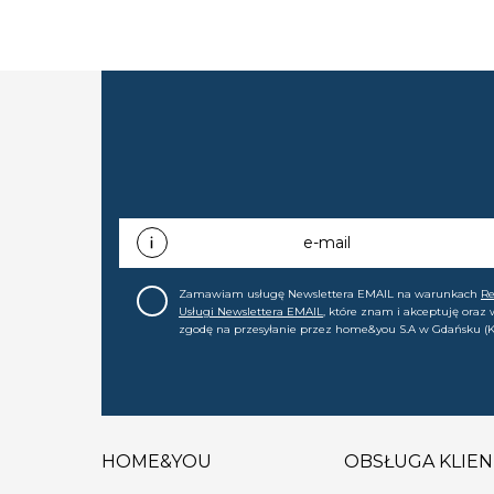
e-mail
Zamawiam usługę Newslettera EMAIL na warunkach
R
Usługi Newslettera EMAIL
, które znam i akceptuję oraz
zgodę na przesyłanie przez home&you S.A w Gdańsku (K
0000015349) na mój adres e-mail informacji handlowej (m
nowościach, ofertach, promocjach, wyprzedażach). Wiem
zgodę w każdej chwili cofnąć.
HOME&YOU
OBSŁUGA KLIEN