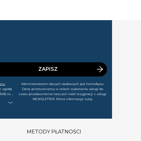
ZAPISZ
inu
Administratorem danych osobowych jest home&you.
m zgodę
Dane przetwarzamy w celach wykonania usługi do
349) na
czasu przedawnienia roszczeń lub/i rezygnacji z usługi
rtach,
NEWSLETTER. Pełna informacja:
tutaj
.
j chwili
METODY PŁATNOŚCI