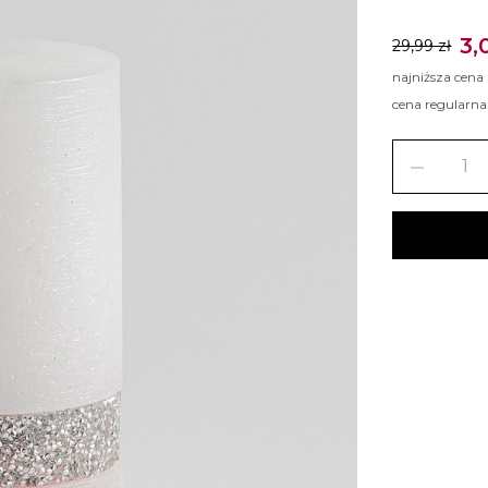
3,
29,99 zł
najniższa cena
cena regularna
remove