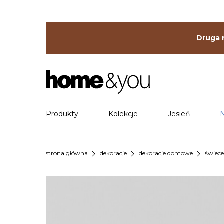
Druga r
Produkty
Kolekcje
Jesień
chevron_right
chevron_right
chevron_right
strona główna
dekoracje
dekoracje domowe
świece