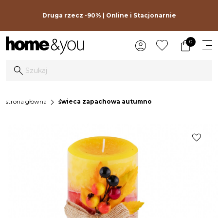
Druga rzecz -90% | Online i Stacjonarnie
0
chevron_right
strona główna
świeca zapachowa autumno
favorite