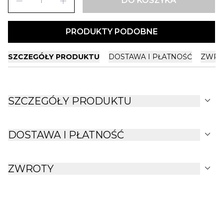
remove
add
DO KOSZYKA
PRODUKTY PODOBNE
SZCZEGÓŁY PRODUKTU
DOSTAWA I PŁATNOŚĆ
ZWRO
expand_more
SZCZEGÓŁY PRODUKTU
expand_more
DOSTAWA I PŁATNOŚĆ
expand_more
ZWROTY