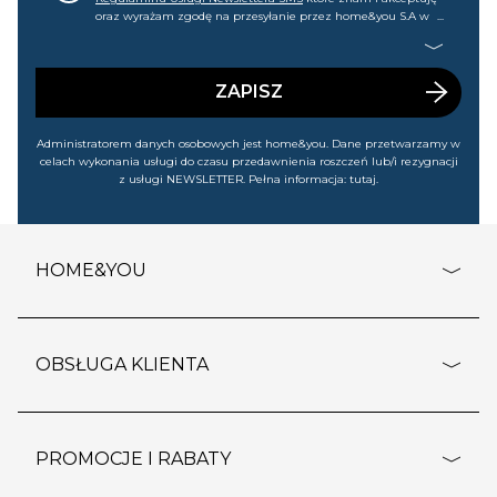
oraz wyrażam zgodę na przesyłanie przez home&you S.A w
Gdańsku (KRS: 0000015349) na mój nr telefonu informacji
handlowej (m.in. o nowościach, ofertach, promocjach,
wyprzedażach). Wiem, że mogę tę zgodę w każdej chwili
cofnąć.
ZAPISZ
Administratorem danych osobowych jest home&you. Dane przetwarzamy w
celach wykonania usługi do czasu przedawnienia roszczeń lub/i rezygnacji
z usługi NEWSLETTER. Pełna informacja:
tutaj
.
HOME&YOU
adresy sklepów
o firmie
OBSŁUGA KLIENTA
rozporządzenie RODO
pomoc - najczęstsze pytania
ustawienia cookies
dostawy i płatność
PROMOCJE I RABATY
polityka prywatności
polityka zwrotu towaru