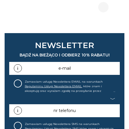
NEWSLETTER
BĄDŹ NA BIEŻĄCO I ODBIERZ 10% RABATU!
e-mail
Zamawiam usługę Newslettera EMAIL na warunkach
Regulaminu Usługi Newslettera EMAIL
, które znam i
akceptuję oraz wyrażam zgodę na przesyłanie przez
home&you S.A w Gdańsku (KRS: 0000015349) na mój adres e-
mail informacji handlowej (m.in. o nowościach, ofertach,
promocjach, wyprzedażach). Wiem, że mogę tę zgodę w
każdej chwili cofnąć.
nr telefonu
Zamawiam usługę Newslettera SMS na warunkach
Regulaminu Usługi Newslettera SMS
które znam i akceptuję