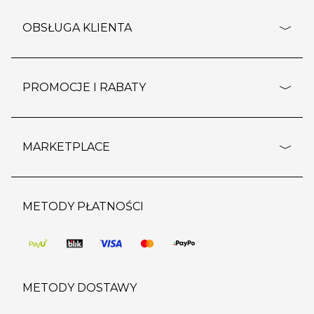
adresy sklepów
o firmie
OBSŁUGA KLIENTA
rozporządzenie RODO
pomoc - najczęstsze pytania
ustawienia cookies
dostawy i płatność
PROMOCJE I RABATY
polityka prywatności
polityka zwrotu towaru
kontakt
strefa okazji
reklamacje
blog
outlet
MARKETPLACE
wypis z subskrypcji
jakość i bezpieczeństwo
karta klienta
regulamin sklepu
o marketplace
karta podarunkowa
pozostałe regulaminy
strefa marek
METODY PŁATNOŚCI
regulaminy promocji
produkty
pomoc dla sprzedawców
METODY DOSTAWY