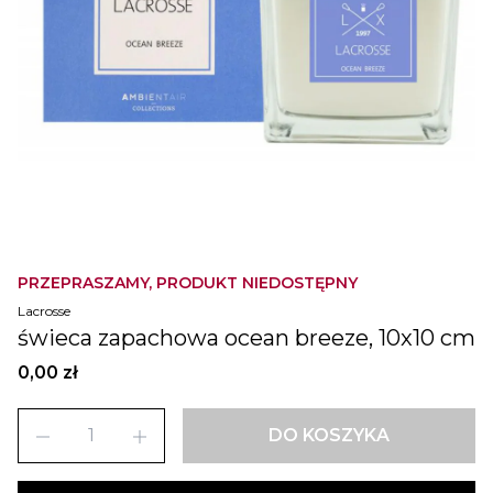
PRZEPRASZAMY, PRODUKT NIEDOSTĘPNY
Lacrosse
świeca zapachowa ocean breeze, 10x10 cm
0,00 zł
remove
add
DO KOSZYKA