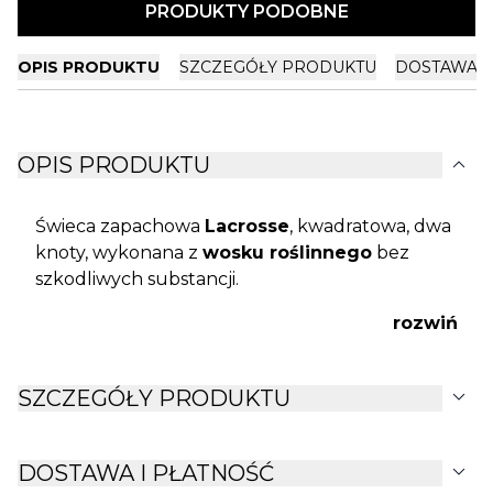
PRODUKTY PODOBNE
OPIS PRODUKTU
SZCZEGÓŁY PRODUKTU
DOSTAWA I
expand_more
OPIS PRODUKTU
Świeca zapachowa
Lacrosse
, kwadratowa, dwa
knoty, wykonana z
wosku roślinnego
bez
szkodliwych substancji.
rozwiń
expand_more
SZCZEGÓŁY PRODUKTU
expand_more
DOSTAWA I PŁATNOŚĆ