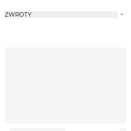
expand_more
ZWROTY