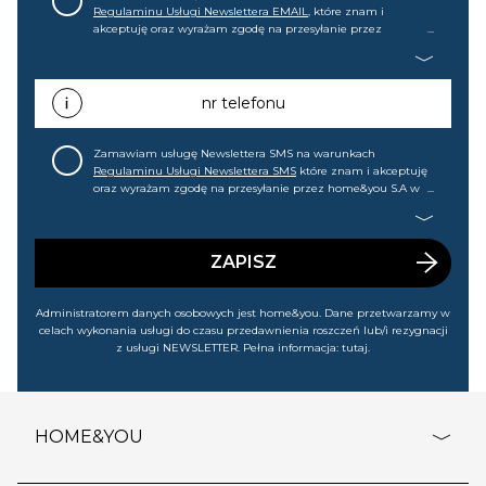
Regulaminu Usługi Newslettera EMAIL
, które znam i
akceptuję oraz wyrażam zgodę na przesyłanie przez
home&you S.A w Gdańsku (KRS: 0000015349) na mój adres e-
mail informacji handlowej (m.in. o nowościach, ofertach,
promocjach, wyprzedażach). Wiem, że mogę tę zgodę w
każdej chwili cofnąć.
nr telefonu
Zamawiam usługę Newslettera SMS na warunkach
Regulaminu Usługi Newslettera SMS
które znam i akceptuję
oraz wyrażam zgodę na przesyłanie przez home&you S.A w
Gdańsku (KRS: 0000015349) na mój nr telefonu informacji
handlowej (m.in. o nowościach, ofertach, promocjach,
wyprzedażach). Wiem, że mogę tę zgodę w każdej chwili
cofnąć.
ZAPISZ
Administratorem danych osobowych jest home&you. Dane przetwarzamy w
celach wykonania usługi do czasu przedawnienia roszczeń lub/i rezygnacji
z usługi NEWSLETTER. Pełna informacja:
tutaj
.
HOME&YOU