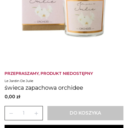
PRZEPRASZAMY, PRODUKT NIEDOSTĘPNY
Le Jardin De Julie
świeca zapachowa orchidee
0,00 zł
remove
add
DO KOSZYKA