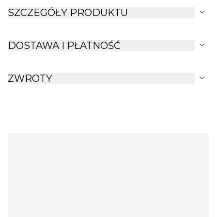
expand_more
SZCZEGÓŁY PRODUKTU
expand_more
DOSTAWA I PŁATNOŚĆ
expand_more
ZWROTY