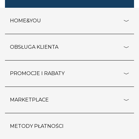
HOME&YOU
adresy sklepów
o firmie
OBSŁUGA KLIENTA
rozporządzenie RODO
pomoc - najczęstsze pytania
ustawienia cookies
dostawy i płatność
PROMOCJE I RABATY
polityka prywatności
polityka zwrotu towaru
kontakt
strefa okazji
reklamacje
blog
outlet
MARKETPLACE
wypis z subskrypcji
jakość i bezpieczeństwo
karta klienta
regulamin sklepu
o marketplace
karta podarunkowa
pozostałe regulaminy
strefa marek
METODY PŁATNOŚCI
regulaminy promocji
produkty