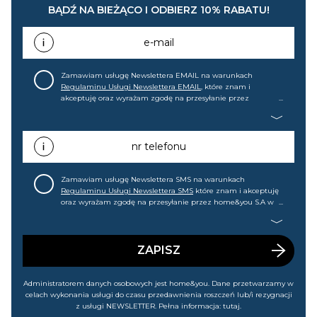
BĄDŹ NA BIEŻĄCO I ODBIERZ 10% RABATU!
e-mail
Zamawiam usługę Newslettera EMAIL na warunkach
Regulaminu Usługi Newslettera EMAIL
, które znam i
akceptuję oraz wyrażam zgodę na przesyłanie przez
home&you S.A w Gdańsku (KRS: 0000015349) na mój adres e-
mail informacji handlowej (m.in. o nowościach, ofertach,
promocjach, wyprzedażach). Wiem, że mogę tę zgodę w
każdej chwili cofnąć.
nr telefonu
Zamawiam usługę Newslettera SMS na warunkach
Regulaminu Usługi Newslettera SMS
które znam i akceptuję
oraz wyrażam zgodę na przesyłanie przez home&you S.A w
Gdańsku (KRS: 0000015349) na mój nr telefonu informacji
handlowej (m.in. o nowościach, ofertach, promocjach,
wyprzedażach). Wiem, że mogę tę zgodę w każdej chwili
cofnąć.
ZAPISZ
Administratorem danych osobowych jest home&you. Dane przetwarzamy w
celach wykonania usługi do czasu przedawnienia roszczeń lub/i rezygnacji
z usługi NEWSLETTER. Pełna informacja:
tutaj
.