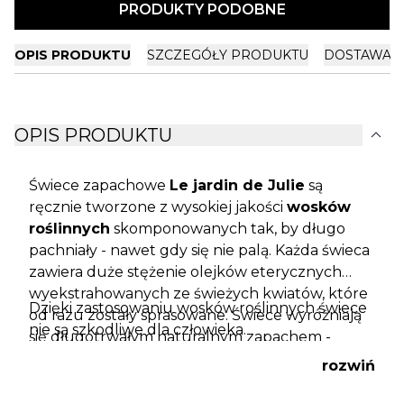
PRODUKTY PODOBNE
OPIS PRODUKTU
SZCZEGÓŁY PRODUKTU
DOSTAWA I
expand_more
OPIS PRODUKTU
Świece zapachowe
Le jardin de Julie
są
ręcznie tworzone z wysokiej jakości
wosków
roślinnych
skomponowanych tak, by długo
pachniały - nawet gdy się nie palą. Każda świeca
zawiera duże stężenie olejków eterycznych
wyekstrahowanych ze świeżych kwiatów, które
Dzięki zastosowaniu wosków roślinnych świece
od razu zostały sprasowane. Świece wyróżniają
nie są szkodliwe dla człowieka.
się długotrwałym naturalnym zapachem -
powinny palić się ok 40 godzin.
rozwiń