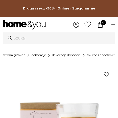
Druga rzecz -90% | Online i Stacjonarnie
0
chevron_right
chevron_right
chevron_right
chevr
strona główna
dekoracje
dekoracje domowe
świece zapachowe
favorite