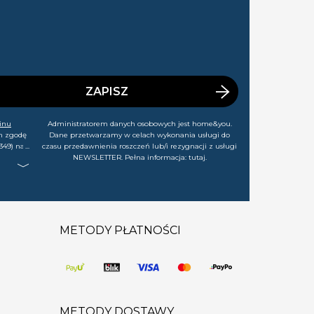
ZAPISZ
inu
Administratorem danych osobowych jest home&you.
m zgodę
Dane przetwarzamy w celach wykonania usługi do
349) na
czasu przedawnienia roszczeń lub/i rezygnacji z usługi
rtach,
NEWSLETTER. Pełna informacja:
tutaj
.
j chwili
METODY PŁATNOŚCI
METODY DOSTAWY