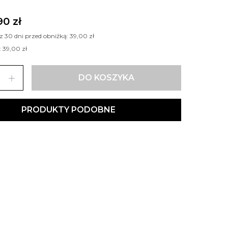
90 zł
 z 30 dni przed obniżką:
39,00 zł
:
39,00 zł
add
DO KOSZYKA
PRODUKTY PODOBNE