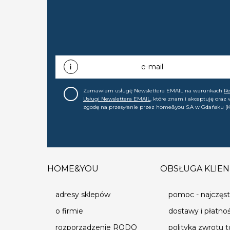
e-mail
Zamawiam usługę Newslettera EMAIL na warunkach
R
Usługi Newslettera EMAIL
, które znam i akceptuję oraz
zgodę na przesyłanie przez home&you S.A w Gdańsku (K
0000015349) na mój adres e-mail informacji handlowej (m
nowościach, ofertach, promocjach, wyprzedażach). Wiem
zgodę w każdej chwili cofnąć.
HOME&YOU
OBSŁUGA KLIEN
adresy sklepów
pomoc - najczęst
o firmie
dostawy i płatno
rozporządzenie RODO
polityka zwrotu 