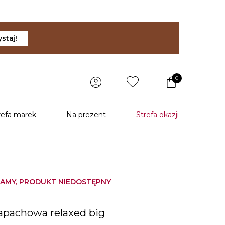
staj!
0
refa marek
Na prezent
Strefa okazji
AMY, PRODUKT NIEDOSTĘPNY
u
apachowa relaxed big