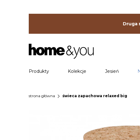
Druga r
Produkty
Kolekcje
Jesień
chevron_right
strona główna
świeca zapachowa relaxed big