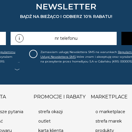
NEWSLETTER
BĄDŹ NA BIEŻĄCO I ODBIERZ 10% RABATU!
nr telefonu
egulaminu
Zamawiam usługę Newslettera SMS na warunkach
Regulam
 wyrażam
Usługi Newslettera SMS
które znam i akceptuję oraz wyraża
RS:
na przesyłanie przez home&you S.A w Gdańsku (KRS: 0000015
.in. o
mój nr telefonu informacji handlowej (m.in. o nowościach, ofe
, że mogę tę
promocjach, wyprzedażach). Wiem, że mogę tę zgodę w każde
cofnąć.
TA
PROMOCJE I RABATY
MARKETPLACE
sze pytania
strefa okazji
o marketplace
ść
outlet
strefa marek
towaru
karta klienta
produkty