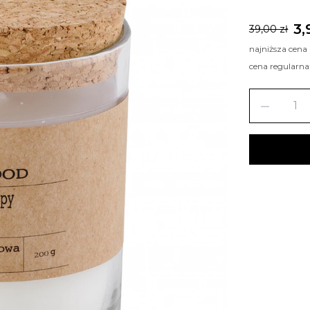
3,
39,00 zł
najniższa cena
cena regularna
remove