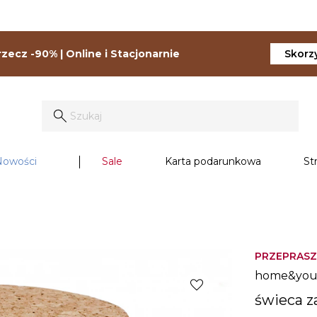
zecz -90% | Online i Stacjonarnie
Skorzy
Nowości
Sale
Karta podarunkowa
St
PRZEPRASZ
home&yo
favorite
świeca z