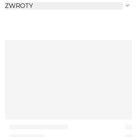
expand_more
ZWROTY