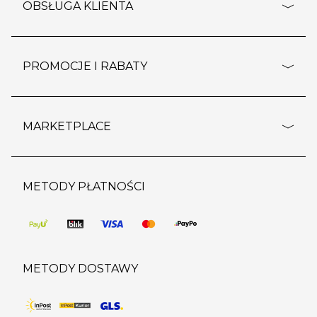
o firmie
OBSŁUGA KLIENTA
rozporządzenie RODO
pomoc - najczęstsze pytania
ustawienia cookies
dostawy i płatność
PROMOCJE I RABATY
polityka prywatności
polityka zwrotu towaru
kontakt
strefa okazji
reklamacje
blog
outlet
MARKETPLACE
wypis z subskrypcji
jakość i bezpieczeństwo
karta klienta
regulamin sklepu
o marketplace
karta podarunkowa
pozostałe regulaminy
strefa marek
METODY PŁATNOŚCI
regulaminy promocji
produkty
pomoc dla sprzedawców
METODY DOSTAWY