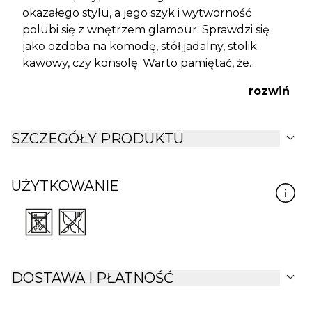
okazałego stylu, a jego szyk i wytworność
polubi się z wnętrzem glamour. Sprawdzi się
jako ozdoba na komodę, stół jadalny, stolik
kawowy, czy konsolę. Warto pamiętać, że
elegancja w wyposażeniu wnętrz jest
rozwiń
ponadczasowa i nigdy nie wychodzi z mody,
dlatego warto postawić na złote ozdoby.
expand_more
SZCZEGÓŁY PRODUKTU
UŻYTKOWANIE
expand_more
DOSTAWA I PŁATNOŚĆ