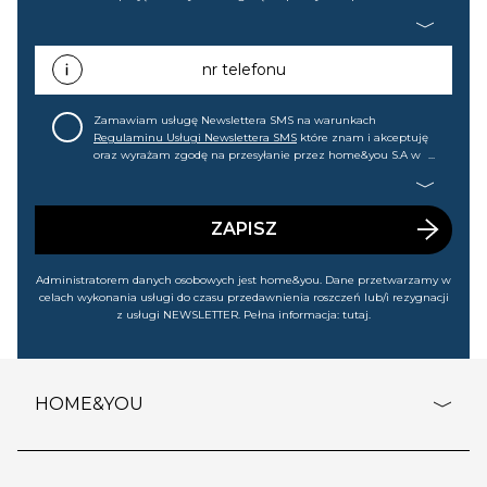
home&you S.A w Gdańsku (KRS: 0000015349) na mój adres e-
mail informacji handlowej (m.in. o nowościach, ofertach,
promocjach, wyprzedażach). Wiem, że mogę tę zgodę w
każdej chwili cofnąć.
nr telefonu
Zamawiam usługę Newslettera SMS na warunkach
Regulaminu Usługi Newslettera SMS
które znam i akceptuję
oraz wyrażam zgodę na przesyłanie przez home&you S.A w
Gdańsku (KRS: 0000015349) na mój nr telefonu informacji
handlowej (m.in. o nowościach, ofertach, promocjach,
wyprzedażach). Wiem, że mogę tę zgodę w każdej chwili
cofnąć.
ZAPISZ
Administratorem danych osobowych jest home&you. Dane przetwarzamy w
celach wykonania usługi do czasu przedawnienia roszczeń lub/i rezygnacji
z usługi NEWSLETTER. Pełna informacja:
tutaj
.
HOME&YOU
adresy sklepów