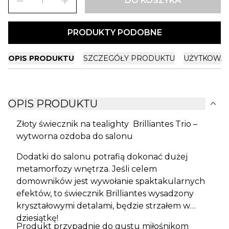
remove
add
DO KOSZYKA
PRODUKTY PODOBNE
OPIS PRODUKTU
SZCZEGÓŁY PRODUKTU
UŻYTKOWA
expand_more
OPIS PRODUKTU
Złoty świecznik na tealighty Brilliantes Trio –
wytworna ozdoba do salonu
Dodatki do salonu potrafią dokonać dużej
metamorfozy wnętrza. Jeśli celem
domowników jest wywołanie spaktakularnych
efektów, to świecznik Brilliantes wysadzony
kryształowymi detalami, będzie strzałem w
dziesiątkę!
Produkt przypadnie do gustu miłośnikom