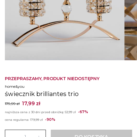
PRZEPRASZAMY, PRODUKT NIEDOSTĘPNY
home&you
świecznik brilliantes trio
17,99 zł
179,99 zł
-67%
najniższa cena z 30 dni przed obniżką:
53,99 zł
-90%
cena regularna:
179,99 zł