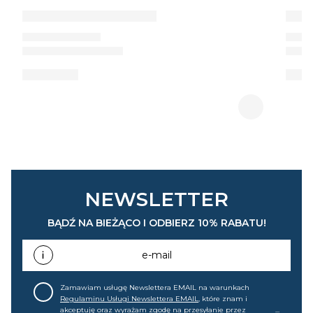
NEWSLETTER
BĄDŹ NA BIEŻĄCO I ODBIERZ 10% RABATU!
e-mail
Zamawiam usługę Newslettera EMAIL na warunkach
Regulaminu Usługi Newslettera EMAIL
, które znam i
akceptuję oraz wyrażam zgodę na przesyłanie przez