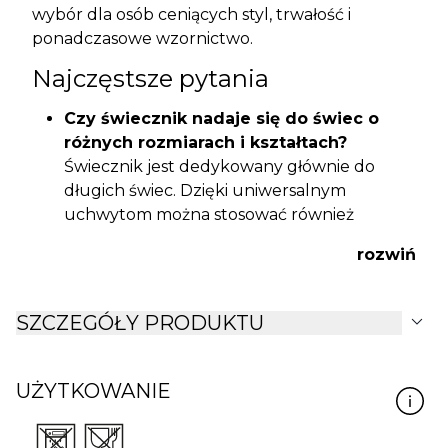
wybór dla osób ceniących styl, trwałość i
ponadczasowe wzornictwo.
Najczęstsze pytania
Czy świecznik nadaje się do świec o
różnych rozmiarach i kształtach?
Świecznik jest dedykowany głównie do
długich świec. Dzięki uniwersalnym
uchwytom można stosować również
klasyczne świece w tym formacie.
rozwiń
Jakie są dokładne wymiary i waga
produktu?
Wymiary:
8x31x15,5 cm
. Waga:
0,492 kg
.
expand_more
SZCZEGÓŁY PRODUKTU
Czy produkt jest odporny na wysokie
temperatury?
Dzięki
żelaznej konstrukcji
świecznik jest odporny na typowe warunki
UŻYTKOWANIE
użytkowania w domu.
Jak dbać o świecznik, by nie zmatowiał?