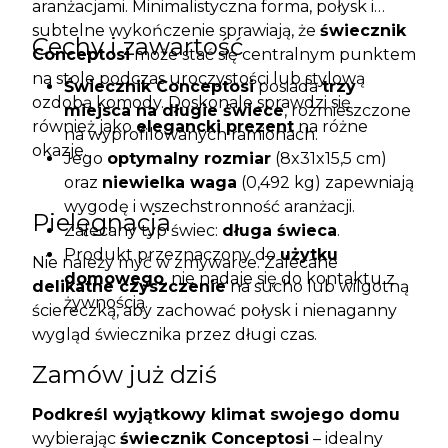
aranżacjami. Minimalistyczna forma, połysk i
subtelne wykończenie sprawiają, że
świecznik
Cechy i zawartość
Conceptosi
może stać się centralnym punktem
na stole podczas uroczystości lub stylową
Świecznik Conceptosi
posiada
trzy
ozdobą komody. Doskonale sprawdzi się
miejsca na długie świece
, rozmieszczone
również jako
elegancki prezent
na różne
na wyprofilowanych ramionach.
okazje.
Jego
optymalny rozmiar
(8x31x15,5 cm)
oraz
niewielka waga
(0,492 kg) zapewniają
wygodę i wszechstronność aranżacji.
Pielęgnacja
Zalecany typ świec:
długa świeca
.
Produkt przeznaczony do
użytku
Nie należy myć w zmywarce. Zalecane
domowego
, nie nadaje się do kontaktu z
delikatne czyszczenie
na sucho lub wilgotną
żywnością.
ściereczką, aby zachować połysk i nienaganny
wygląd świecznika przez długi czas.
Zamów już dziś
Podkreśl wyjątkowy klimat swojego domu
wybierając
świecznik Conceptosi
– idealny