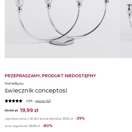
PRZEPRASZAMY, PRODUKT NIEDOSTĘPNY
home&you
świecznik conceptosi
4,9/5 -
opinie (22)
19,99 zł
99,99 zł
-39%
najniższa cena z 30 dni przed obniżką:
33,00 zł
-80%
cena regularna:
99,99 zł