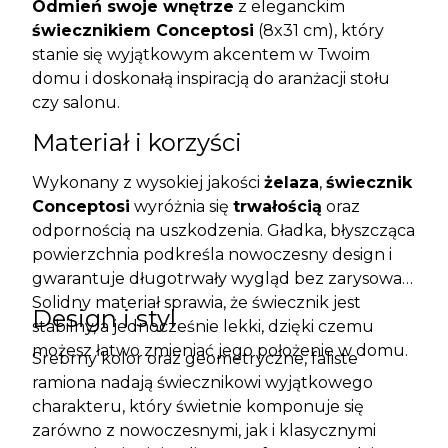
Odmień swoje wnętrze
z eleganckim
świecznikiem Conceptosi
(8x31 cm), który
stanie się wyjątkowym akcentem w Twoim
domu i doskonałą inspiracją do aranżacji stołu
czy salonu.
Materiał i korzyści
Wykonany z wysokiej jakości
żelaza
,
świecznik
Conceptosi
wyróżnia się
trwałością
oraz
odpornością na uszkodzenia. Gładka, błyszcząca
powierzchnia podkreśla nowoczesny design i
gwarantuje długotrwały wygląd bez zarysowań.
Solidny materiał sprawia, że świecznik jest
Design i styl
stabilny, a jednocześnie lekki, dzięki czemu
możesz łatwo zmieniać jego położenie w domu.
Srebrny kolor oraz geometryczne, faliste
ramiona nadają świecznikowi wyjątkowego
charakteru, który świetnie komponuje się
zarówno z nowoczesnymi, jak i klasycznymi