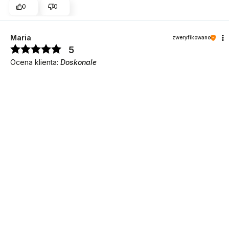
0
0
Maria
zweryfikowano
DO KOSZYKA
5
Ocena klienta:
Doskonale
1/19/2026
0
0
Edyta
zweryfikowano
5
Ocena klienta:
Doskonale
1/19/2026
0
0
Krystyna
zweryfikowano
5
Ocena klienta:
Doskonale