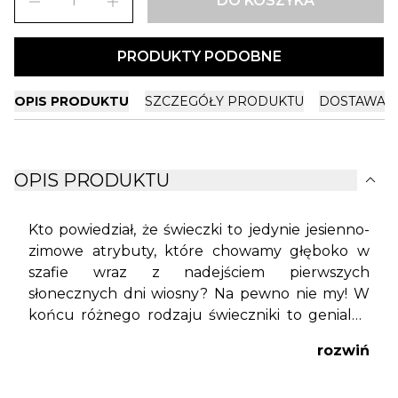
remove
add
DO KOSZYKA
PRODUKTY PODOBNE
OPIS PRODUKTU
SZCZEGÓŁY PRODUKTU
DOSTAWA I
expand_more
OPIS PRODUKTU
Kto powiedział, że świeczki to jedynie jesienno-
zimowe atrybuty, które chowamy głęboko w
szafie wraz z nadejściem pierwszych
słonecznych dni wiosny? Na pewno nie my! W
końcu różnego rodzaju świeczniki to genialny
sposób na dodanie każdej okazji bardziej
rozwiń
podniosłego charakteru i odpowiedniego
nastroju. A to efekt, którego z pewnością