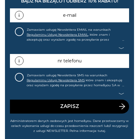
BĄDŹ NA BIEŻĄCO I ODBIERZ 10% RABATU!
e-mail
Zamawiam usługę Newslettera EMAIL na warunkach
Regulaminu Usługi Newslettera EMAIL
, które znam i
akceptuję oraz wyrażam zgodę na przesyłanie przez
home&you S.A w Gdańsku (KRS: 0000015349) na mój adres e-
mail informacji handlowej (m.in. o nowościach, ofertach,
promocjach, wyprzedażach). Wiem, że mogę tę zgodę w
każdej chwili cofnąć.
nr telefonu
Zamawiam usługę Newslettera SMS na warunkach
Regulaminu Usługi Newslettera SMS
które znam i akceptuję
oraz wyrażam zgodę na przesyłanie przez home&you S.A w
Gdańsku (KRS: 0000015349) na mój nr telefonu informacji
handlowej (m.in. o nowościach, ofertach, promocjach,
wyprzedażach). Wiem, że mogę tę zgodę w każdej chwili
cofnąć.
ZAPISZ
Administratorem danych osobowych jest home&you. Dane przetwarzamy w
celach wykonania usługi do czasu przedawnienia roszczeń lub/i rezygnacji
z usługi NEWSLETTER. Pełna informacja:
tutaj
.