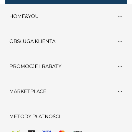
HOME&YOU
adresy sklepów
o firmie
OBSŁUGA KLIENTA
rozporządzenie RODO
pomoc - najczęstsze pytania
ustawienia cookies
dostawy i płatność
PROMOCJE I RABATY
polityka prywatności
polityka zwrotu towaru
kontakt
strefa okazji
reklamacje
blog
outlet
MARKETPLACE
wypis z subskrypcji
jakość i bezpieczeństwo
karta klienta
regulamin sklepu
o marketplace
karta podarunkowa
pozostałe regulaminy
strefa marek
METODY PŁATNOŚCI
regulaminy promocji
produkty